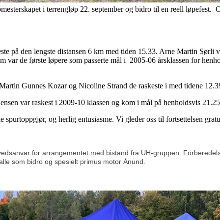
bbmesterskapet i terrengløp 22. september og bidro til en reell løpefest. 
ste på den lengste distansen 6 km med tiden 15.33. Arne Martin Sørli va
m var de første løpere som passerte mål i 2005-06 årsklassen for henh
 Martin Gunnes Kozar og Nicoline Strand de raskeste i med tidene 12.3
ensen var raskest i 2009-10 klassen og kom i mål på henholdsvis 21.25
 spurtoppgjør, og herlig entusiasme. Vi gleder oss til fortsettelsen gratu
edsanvar for arrangementet med bistand fra UH-gruppen. Forberedelsen
 alle som bidro og spesielt primus motor Ånund.