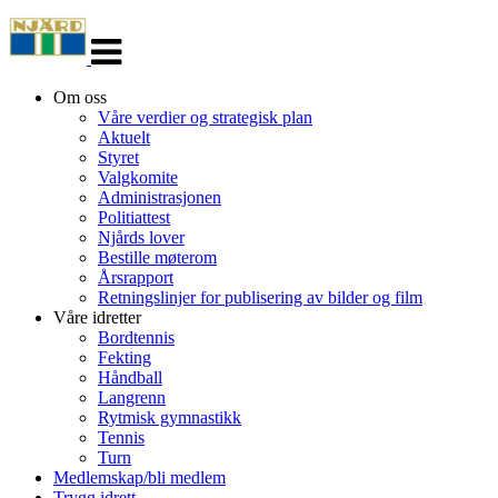
Veksle
navigasjon
Om oss
Våre verdier og strategisk plan
Aktuelt
Styret
Valgkomite
Administrasjonen
Politiattest
Njårds lover
Bestille møterom
Årsrapport
Retningslinjer for publisering av bilder og film
Våre idretter
Bordtennis
Fekting
Håndball
Langrenn
Rytmisk gymnastikk
Tennis
Turn
Medlemskap/bli medlem
Trygg idrett