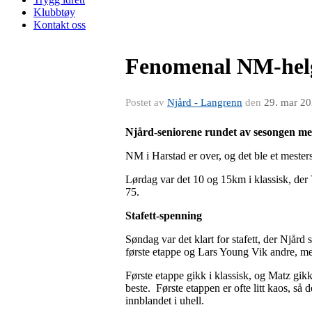
Klubbtøy
Kontakt oss
Fenomenal NM-helg
Postet av
Njård - Langrenn
den
29. mar 2
Njård-seniorene rundet av sesongen med 
NM i Harstad er over, og det ble et mester
Lørdag var det 10 og 15km i klassisk, de
75.
Stafett-spenning
Søndag var det klart for stafett, der Njård
første etappe og Lars Young Vik andre, m
Første etappe gikk i klassisk, og Matz gikk 
beste. Første etappen er ofte litt kaos, så d
innblandet i uhell.