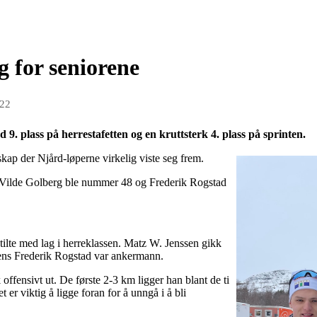
 for seniorene
022
9. plass på herrestafetten og en kruttsterk 4. plass på sprinten.
skap der Njård-løperne virkelig viste seg frem.
r Vilde Golberg ble nummer 48 og Frederik Rogstad
 stilte med lag i herreklassen. Matz W. Jenssen gikk
ens Frederik Rogstad var ankermann.
offensivt ut. De første 2­‑3 km ligger han blant de ti
et er viktig å ligge foran for å unngå i å bli