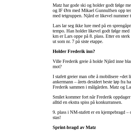
Matz har gode ski og holder godt følge med
og IF Ørn med Mikael Gunnulfsen opp temp
med tetgruppen. Njård er likevel nummer 
Lars lar seg ikke lure med på en sprengåpnin
tempo. Han holder likevel godt følge med 
km er Lars oppe på 8. plass. Etter en ster
ut som nr. 7 på siste etappe.
Holder Frederik inn?
Ville Frederik greie å holde Njård inne bla
mot?
I stafett greier man ofte å mobilisere «det
ankermann – årets desidert beste løp fra h
Frederik sammen i målgården. Matz og Lars
Smilet kommer fort når Frederik oppdager 
alltid en ekstra spiss på konkurransen.
9. plass i NM-stafett er en kjempebragd – 
stas!
Sprint-bragd av Matz