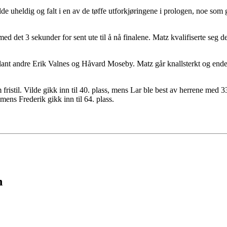
de uheldig og falt i en av de tøffe utforkjøringene i prologen, noe som g
ed det 3 sekunder for sent ute til å nå finalene. Matz kvalifiserte seg de
nt andre Erik Valnes og Håvard Moseby. Matz går knallsterkt og ender ti
ristil. Vilde gikk inn til 40. plass, mens Lar ble best av herrene med 
ns Frederik gikk inn til 64. plass.
n