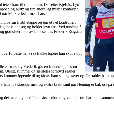
 teten fram til rundt 6 km. Da setter Kjelsås, Lyn
oet, og Matz og fire andre lag mister kontakten
ti når Matz veksler med Lars.
g på sin fristil-etappe og går ut i et kontrollert
lagene rundt seg og holder jevn fart. Ved runding 5
k og god sisterunde av Lars sendes Frederik Rogstad
nt de 10 beste når vi så hvilke løpere han skulle opp
 lille ekstra», og Frederik går en kanonetappe som
am. Utslitt, svimmel og særdeles fornøyd segner
 kommer løpende til og får av ham ski og staver og får stablet ham opp
9-tallet på storskjermen og ekstra bredt smil når Heming er bak oss på
og det av et lag med første års seniorer og venner som har trent sammen 