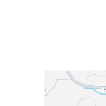
Sammen blir vi best!
Sørkedalsveien 106,
0378 Oslo
E-post: info@njaard.no
Telefon:
23 22 22 50
Organisasjonsnummer: 971435577
Her finner du oss