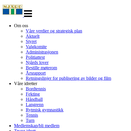
Veksle
navigasjon
Om oss
Våre verdier og strategisk plan
Aktuelt
Styret
Valgkomite
Administrasjonen
Politiattest
Njårds lover
Bestille møterom
Årsrapport
Retningslinjer for publisering av bilder og film
Våre idretter
Bordtennis
Fekting
Håndball
Langrenn
Rytmisk gymnastikk
Tennis
Turn
Medlemskap/bli medlem
Trygg idrett