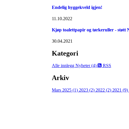
Endelig hyggekveld igjen!
11.10.2022
Kjøp toalettpapir og tørkeruller - støtt
30.04.2021
Kategori
Alle innlegg
Nyheter (4)
RSS
Arkiv
Mars 2025 (1)
2023 (2)
2022 (2)
2021 (9)
Velkommen til Njård