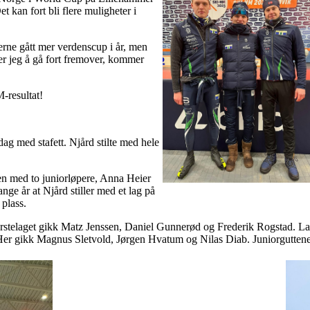
t kan fort bli flere muligheter i
jerne gått mer verdenscup i år, men
ter jeg å gå fort fremover, kommer
M-resultat!
ag med stafett. Njård stilte med hele
n med to juniorløpere, Anna Heier
ge år at Njård stiller med et lag på
 plass.
ørstelaget gikk Matz Jenssen, Daniel Gunnerød og Frederik Rogstad. Laget
. Her gikk Magnus Sletvold, Jørgen Hvatum og Nilas Diab. Juniorguttene 