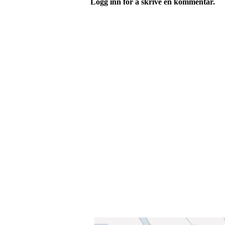
Logg inn for å skrive en kommentar.
Velkommen til Njård
Sammen blir vi best!
Sørkedalsveien 106,
0378 Oslo
E-post: info@njaard.no
Telefon:
23 22 22 50
Organisasjonsnummer: 971435577
Her finner du oss