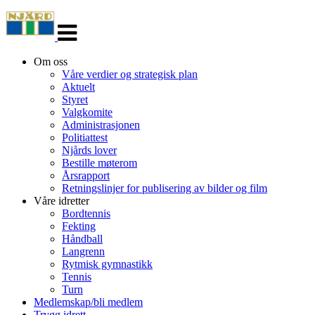
Veksle
navigasjon
Om oss
Våre verdier og strategisk plan
Aktuelt
Styret
Valgkomite
Administrasjonen
Politiattest
Njårds lover
Bestille møterom
Årsrapport
Retningslinjer for publisering av bilder og film
Våre idretter
Bordtennis
Fekting
Håndball
Langrenn
Rytmisk gymnastikk
Tennis
Turn
Medlemskap/bli medlem
Trygg idrett