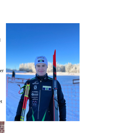
t
er
et