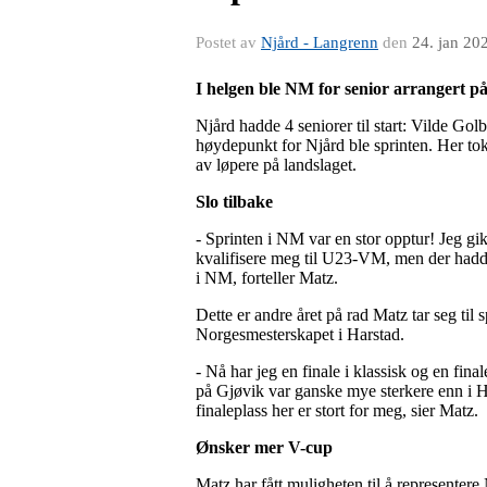
Postet av
Njård - Langrenn
den
24. jan 20
I helgen ble NM for senior arrangert på
Njård hadde 4 seniorer til start: Vilde G
høydepunkt for Njård ble sprinten. Her tok M
av løpere på landslaget.
Slo tilbake
- Sprinten i NM var en stor opptur! Jeg g
kvalifisere meg til U23-VM, men der hadde 
i NM, forteller Matz.
Dette er andre året på rad Matz tar seg til 
Norgesmesterskapet i Harstad.
- Nå har jeg en finale i klassisk og en final
på Gjøvik var ganske mye sterkere enn i Har
finaleplass her er stort for meg, sier Matz.
Ønsker mer V-cup
Matz har fått muligheten til å represente