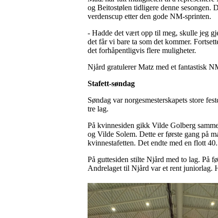
og Beitostølen tidligere denne sesongen. De
verdenscup etter den gode NM-sprinten.
- Hadde det vært opp til meg, skulle jeg g
det får vi bare ta som det kommer. Fortset
det forhåpentligvis flere muligheter.
Njård gratulerer Matz med et fantastisk N
Stafett-søndag
Søndag var norgesmesterskapets store festd
tre lag.
På kvinnesiden gikk Vilde Golberg samme
og Vilde Solem. Dette er første gang på man
kvinnestafetten. Det endte med en flott 40.
På guttesiden stilte Njård med to lag. På f
Andrelaget til Njård var et rent juniorlag