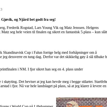
23
 Gjøvik, og Njård bet godt fra seg!
olberg, Frederik Rogstad, Lars Young Vik og Matz Jenssen. Helgens
atz seg hele veien til finalen og sikret en fantastisk 5.plass – kun slåt
ikk Skandinavisk Cup i Falun forrige helg med forhåpninger om å
jeg dessverre en tung dag. Derfor var det skikkelig gøy å slå tilbake h
sprintfinalen i NM. I fjor sikret han seg en 4. plass under
e i skøyting. Det beviser at jeg kan hevde meg i begge stilarter. Startfelt
stad i fjor. Nå var hele landslaget på plass, så at jeg klarer å levere en
re Norge i World Cup på Lillehammer