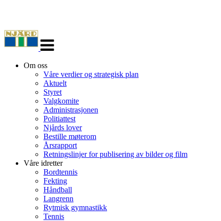
Veksle
navigasjon
Om oss
Våre verdier og strategisk plan
Aktuelt
Styret
Valgkomite
Administrasjonen
Politiattest
Njårds lover
Bestille møterom
Årsrapport
Retningslinjer for publisering av bilder og film
Våre idretter
Bordtennis
Fekting
Håndball
Langrenn
Rytmisk gymnastikk
Tennis