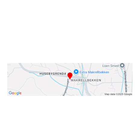
0378 Oslo
E-post: info@njaard.no
Telefon:
23 22 22 50
Organisasjonsnummer: 971435577
Her finner du oss