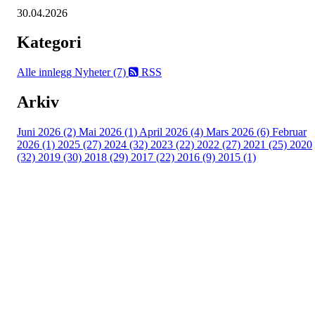
30.04.2026
Kategori
Alle innlegg
Nyheter (7)
RSS
Arkiv
Juni 2026 (2)
Mai 2026 (1)
April 2026 (4)
Mars 2026 (6)
Februar
2026 (1)
2025 (27)
2024 (32)
2023 (22)
2022 (27)
2021 (25)
2020
(32)
2019 (30)
2018 (29)
2017 (22)
2016 (9)
2015 (1)
Velkommen til Njård
Sammen blir vi best!
Sørkedalsveien 106,