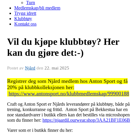
Turn
Medlemskap/bli medlem
Trygg idrett
Klubbtøy
Kontakt oss
Vil du kjøpe klubbtøy? Her
kan du gjøre det:-)
Postet av
Njård
den
22. mai 2025
Registrer deg som Njård medlem hos Anton Sport og få
20% på klubbkolleksjonen her:
https://www.antonsport.no/klubbmedlemskap/99900188
Craft og Anton Sport er Njårds leverandører på klubbtøy, både på
trening, konkurranse og fritid. Anton Sport på Bekkestua har en
noe standardvarer i butikk ellers kan det bestilles via microshopen
som du finner her:
https://njaardil.ourwear.shop/3AA21BF1E06B
Varer som er i butikk finner du her: