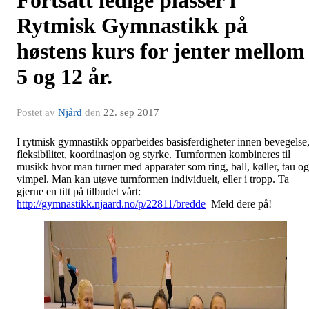
Rytmisk Gymnastikk på
høstens kurs for jenter mellom
5 og 12 år.
Postet av
Njård
den
22. sep 2017
I rytmisk gymnastikk opparbeides basisferdigheter innen bevegelse
fleksibilitet, koordinasjon og styrke. Turnformen kombineres til
musikk hvor man turner med apparater som ring, ball, køller, tau og
vimpel. Man kan utøve turnformen individuelt, eller i tropp. Ta
gjerne en titt på tilbudet vårt:
http://gymnastikk.njaard.no/p/22811/bredde
Meld dere på!