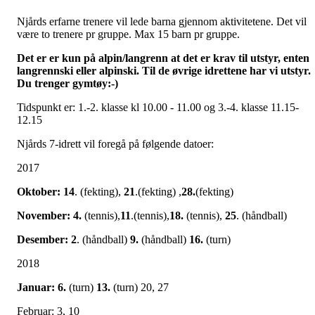
Njårds erfarne trenere vil lede barna gjennom aktivitetene. Det vil
være to trenere pr gruppe. Max 15 barn pr gruppe.
Det er er kun på alpin/langrenn at det er krav til utstyr, enten
langrennski eller alpinski. Til de øvrige idrettene har vi utstyr.
Du trenger gymtøy:-)
Tidspunkt er: 1.-2. klasse kl 10.00 - 11.00 og 3.-4. klasse 11.15-
12.15
Njårds 7-idrett vil foregå på følgende datoer:
2017
Oktober: 14
. (fekting),
21
.(fekting) ,
28.
(fekting)
November: 4.
(tennis),
11
.(tennis),
18.
(tennis),
25
. (håndball)
Desember: 2
. (håndball)
9.
(håndball)
16.
(turn)
2018
Januar: 6.
(turn)
13.
(turn) 20, 27
Februar: 3, 10