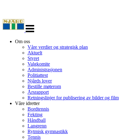
Veksle
navigasjon
Om oss
Våre verdier og strategisk plan
Aktuelt
Styret
Valgkomite
Administrasjonen
Politiattest
Njårds lover
Bestille møterom
Årsrapport
Retningslinjer for publisering av bilder og film
Våre idretter
Bordtennis
Fekting
Håndball
Langrenn
Rytmisk gymnastikk
Tennis