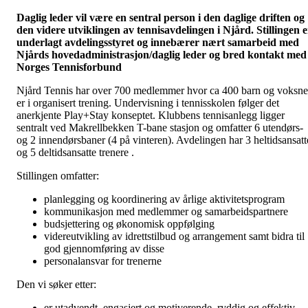
Daglig leder vil være en sentral person i den daglige driften og
den videre utviklingen av tennisavdelingen i Njård. Stillingen e
underlagt avdelingsstyret og innebærer nært samarbeid med
Njårds hovedadministrasjon/daglig leder og bred kontakt med
Norges Tennisforbund
Njård Tennis har over 700 medlemmer hvor ca 400 barn og voksne
er i organisert trening. Undervisning i tennisskolen følger det
anerkjente Play+Stay konseptet. Klubbens tennisanlegg ligger
sentralt ved Makrellbekken T-bane stasjon og omfatter 6 utendørs-
og 2 innendørsbaner (4 på vinteren). Avdelingen har 3 heltidsansatt
og 5 deltidsansatte trenere .
Stillingen omfatter:
planlegging og koordinering av årlige aktivitetsprogram
kommunikasjon med medlemmer og samarbeidspartnere
budsjettering og økonomisk oppfølging
videreutvikling av idrettstilbud og arrangement samt bidra til
god gjennomføring av disse
personalansvar for trenerne
Den vi søker etter:
er utadvendt, engasjert og motiverende, ryddig og effektiv