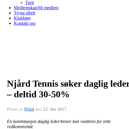
Turn
Medlemskap/bli medlem
Trygg idrett
Klubbtøy
Kontakt oss
Njård Tennis søker daglig lede
– deltid 30-50%
Postet av
Njård
den
22. des 2017
En kombinasjon daglig leder/trener kan vurderes for rette
vedkommende