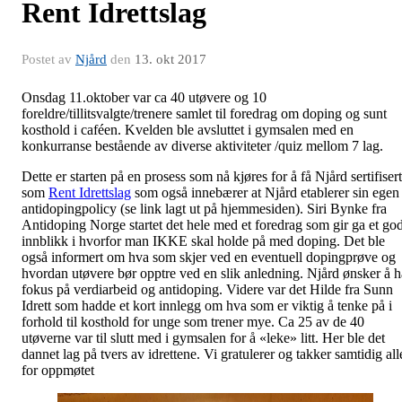
Rent Idrettslag
Postet av
Njård
den
13. okt 2017
Onsdag 11.oktober var ca 40 utøvere og 10
foreldre/tillitsvalgte/trenere samlet til foredrag om doping og sunt
kosthold i caféen. Kvelden ble avsluttet i gymsalen med en
konkurranse bestående av diverse aktiviteter /quiz mellom 7 lag.
Dette er starten på en prosess som nå kjøres for å få Njård sertifisert
som
Rent Idrettslag
som også innebærer at Njård etablerer sin egen
antidopingpolicy (se link lagt ut på hjemmesiden). Siri Bynke fra
Antidoping Norge startet det hele med et foredrag som gir ga et god
innblikk i hvorfor man IKKE skal holde på med doping. Det ble
også informert om hva som skjer ved en eventuell dopingprøve og
hvordan utøvere bør opptre ved en slik anledning. Njård ønsker å h
fokus på verdiarbeid og antidoping. Videre var det Hilde fra Sunn
Idrett som hadde et kort innlegg om hva som er viktig å tenke på i
forhold til kosthold for unge som trener mye. Ca 25 av de 40
utøverne var til slutt med i gymsalen for å «leke» litt. Her ble det
dannet lag på tvers av idrettene. Vi gratulerer og takker samtidig all
for oppmøtet