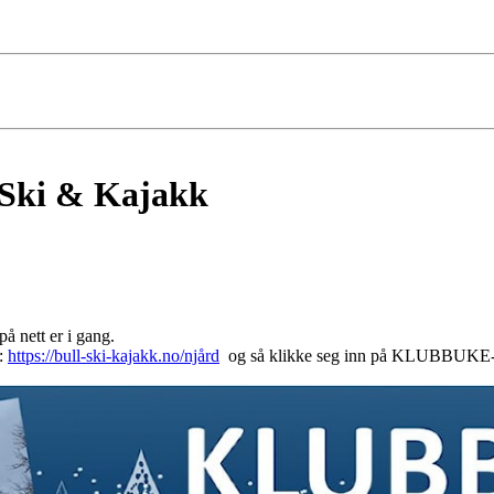
 Ski & Kajakk
å nett er i gang.
n:
https://bull-ski-kajakk.no/njård
og så klikke seg inn på KLUBBUKE-