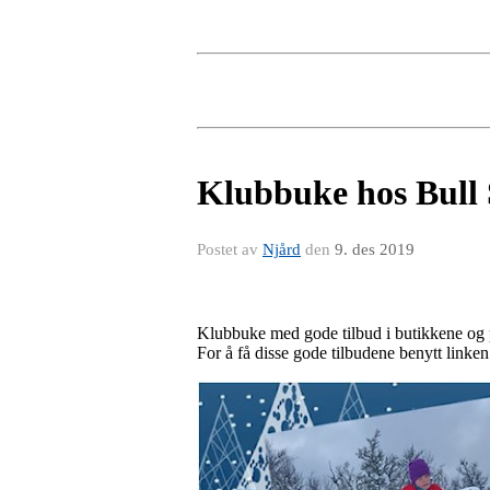
Klubbuke hos Bull
Postet av
Njård
den
9. des 2019
Klubbuke med gode tilbud i butikkene og p
For å få disse gode tilbudene benytt linke