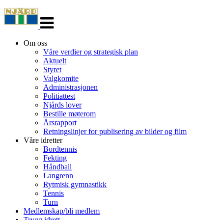
Veksle
navigasjon
Om oss
Våre verdier og strategisk plan
Aktuelt
Styret
Valgkomite
Administrasjonen
Politiattest
Njårds lover
Bestille møterom
Årsrapport
Retningslinjer for publisering av bilder og film
Våre idretter
Bordtennis
Fekting
Håndball
Langrenn
Rytmisk gymnastikk
Tennis
Turn
Medlemskap/bli medlem
Trygg idrett