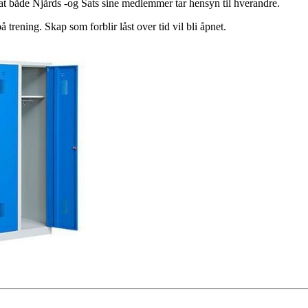
r at både Njårds -og Sats sine medlemmer tar hensyn til hverandre.
trening. Skap som forblir låst over tid vil bli åpnet.