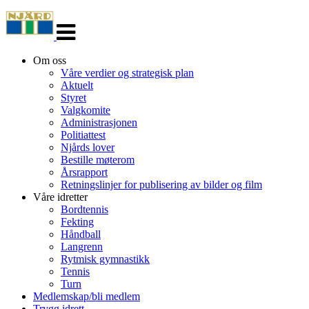
Veksle
navigasjon
Om oss
Våre verdier og strategisk plan
Aktuelt
Styret
Valgkomite
Administrasjonen
Politiattest
Njårds lover
Bestille møterom
Årsrapport
Retningslinjer for publisering av bilder og film
Våre idretter
Bordtennis
Fekting
Håndball
Langrenn
Rytmisk gymnastikk
Tennis
Turn
Medlemskap/bli medlem
Trygg idrett