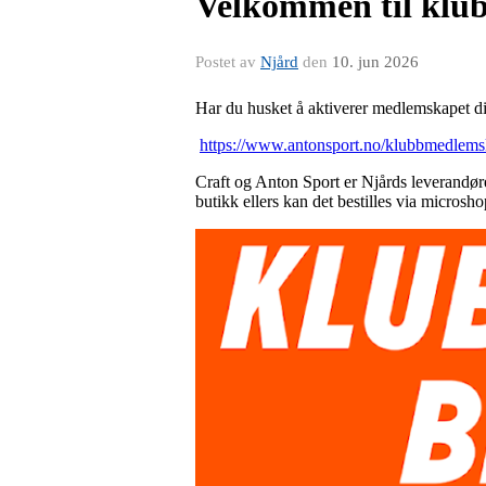
Velkommen til klu
Postet av
Njård
den
10. jun 2026
Har du husket å aktiverer medlemskapet di
https://www.antonsport.no/klubbmedlem
Craft og Anton Sport er Njårds leverandør
butikk ellers kan det bestilles via micros