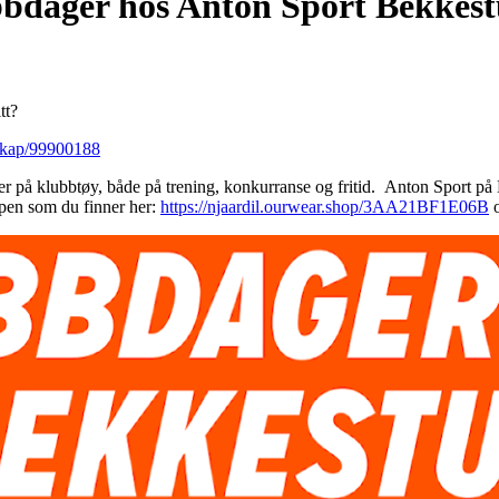
bbdager hos Anton Sport Bekkes
tt?
skap/99900188
er på klubbtøy, både på trening, konkurranse og fritid. Anton Sport på
hopen som du finner her:
https://njaardil.ourwear.shop/3AA21BF1E06B