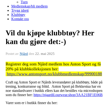
Turn
Medlemskap/bli medlem
Trygg idrett
Klubbtøy
Kontakt oss
Vil du kjøpe klubbtøy? Her
kan du gjøre det:-)
Postet av
Njård
den
22. mai 2025
Registrer deg som Njård medlem hos Anton Sport og få
20% på klubbkolleksjonen her:
https://www.antonsport.no/klubbmedlemskap/99900188
Craft og Anton Sport er Njårds leverandører på klubbtøy, både på
trening, konkurranse og fritid. Anton Sport på Bekkestua har en
noe standardvarer i butikk ellers kan det bestilles via microshopen
som du finner her:
https://njaardil.ourwear.shop/3AA21BF1E06B
Varer som er i butikk finner du her: