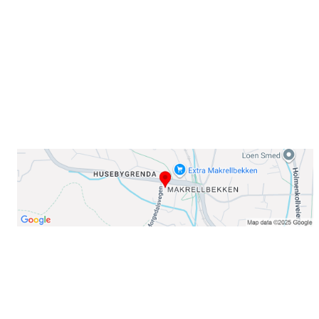
0378 Oslo
E-post: info@njaard.no
Telefon:
23 22 22 50
Organisasjonsnummer: 971435577
Her finner du oss