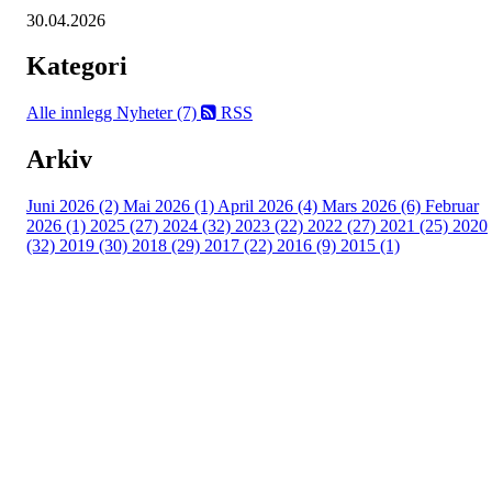
30.04.2026
Kategori
Alle innlegg
Nyheter (7)
RSS
Arkiv
Juni 2026 (2)
Mai 2026 (1)
April 2026 (4)
Mars 2026 (6)
Februar
2026 (1)
2025 (27)
2024 (32)
2023 (22)
2022 (27)
2021 (25)
2020
(32)
2019 (30)
2018 (29)
2017 (22)
2016 (9)
2015 (1)
Velkommen til Njård
Sammen blir vi best!
Sørkedalsveien 106,