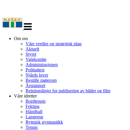
Veksle
navigasjon
Om oss
Våre verdier og strategisk plan
Aktuelt
Styret
Valgkomite
Administrasjonen
Politiattest
Njårds lover
Bestille møterom
Årsrapport
Retningslinjer for publisering av bilder og film
Våre idretter
Bordtennis
Fekting
Håndball
Langrenn
Rytmisk gymnastikk
Tennis