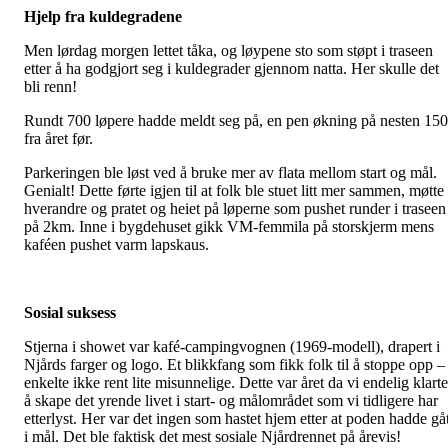
Hjelp fra kuldegradene
Men lørdag morgen lettet tåka, og løypene sto som støpt i traseen
etter å ha godgjort seg i kuldegrader gjennom natta. Her skulle det
bli renn!
Rundt 700 løpere hadde meldt seg på, en pen økning på nesten 150
fra året før.
Parkeringen ble løst ved å bruke mer av flata mellom start og mål.
Genialt! Dette førte igjen til at folk ble stuet litt mer sammen, møtte
hverandre og pratet og heiet på løperne som pushet runder i traseen
på 2km. Inne i bygdehuset gikk VM-femmila på storskjerm mens
kaféen pushet varm lapskaus.
Sosial suksess
Stjerna i showet var kafé-campingvognen (1969-modell), drapert i
Njårds farger og logo. Et blikkfang som fikk folk til å stoppe opp –
enkelte ikke rent lite misunnelige. Dette var året da vi endelig klarte
å skape det yrende livet i start- og målområdet som vi tidligere har
etterlyst. Her var det ingen som hastet hjem etter at poden hadde gåt
i mål. Det ble faktisk det mest sosiale Njårdrennet på årevis!