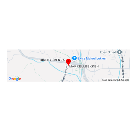
E-post: info@njaard.no
Telefon:
23 22 22 50
Organisasjonsnummer: 971435577
Her finner du oss