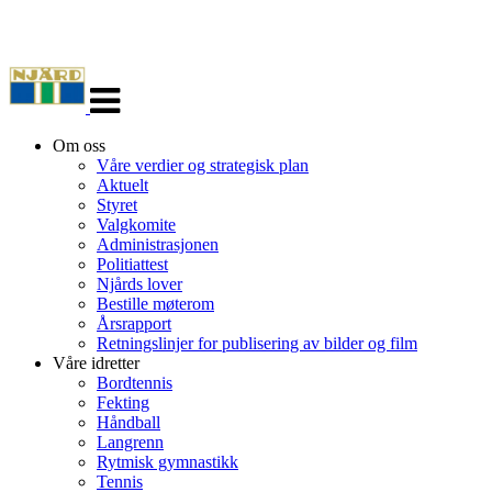
Veksle
navigasjon
Om oss
Våre verdier og strategisk plan
Aktuelt
Styret
Valgkomite
Administrasjonen
Politiattest
Njårds lover
Bestille møterom
Årsrapport
Retningslinjer for publisering av bilder og film
Våre idretter
Bordtennis
Fekting
Håndball
Langrenn
Rytmisk gymnastikk
Tennis