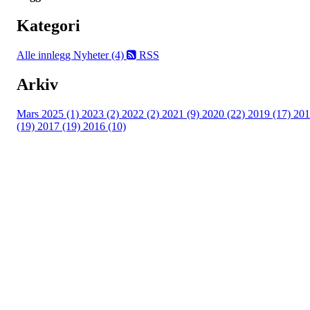
Kategori
Alle innlegg
Nyheter (4)
RSS
Arkiv
Mars 2025 (1)
2023 (2)
2022 (2)
2021 (9)
2020 (22)
2019 (17)
201
(19)
2017 (19)
2016 (10)
Velkommen til Njård
Sammen blir vi best!
Sørkedalsveien 106,
0378 Oslo