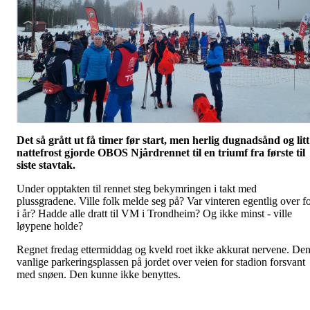
Det så grått ut få timer før start, men herlig dugnadsånd og litt
nattefrost gjorde OBOS Njårdrennet til en triumf fra første til
siste stavtak.
Under opptakten til rennet steg bekymringen i takt med
plussgradene. Ville folk melde seg på? Var vinteren egentlig over f
i år? Hadde alle dratt til VM i Trondheim? Og ikke minst - ville
løypene holde?
Regnet fredag ettermiddag og kveld roet ikke akkurat nervene. De
vanlige parkeringsplassen på jordet over veien for stadion forsvant
med snøen. Den kunne ikke benyttes.