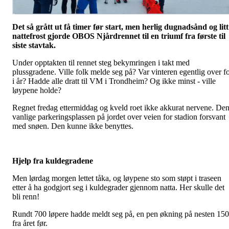
Det så grått ut få timer før start, men herlig dugnadsånd og litt
nattefrost gjorde OBOS Njårdrennet til en triumf fra første til
siste stavtak.
Under opptakten til rennet steg bekymringen i takt med
plussgradene. Ville folk melde seg på? Var vinteren egentlig over f
i år? Hadde alle dratt til VM i Trondheim? Og ikke minst - ville
løypene holde?
Regnet fredag ettermiddag og kveld roet ikke akkurat nervene. De
vanlige parkeringsplassen på jordet over veien for stadion forsvant
med snøen. Den kunne ikke benyttes.
Hjelp fra kuldegradene
Men lørdag morgen lettet tåka, og løypene sto som støpt i traseen
etter å ha godgjort seg i kuldegrader gjennom natta. Her skulle det
bli renn!
Rundt 700 løpere hadde meldt seg på, en pen økning på nesten 150
fra året før.