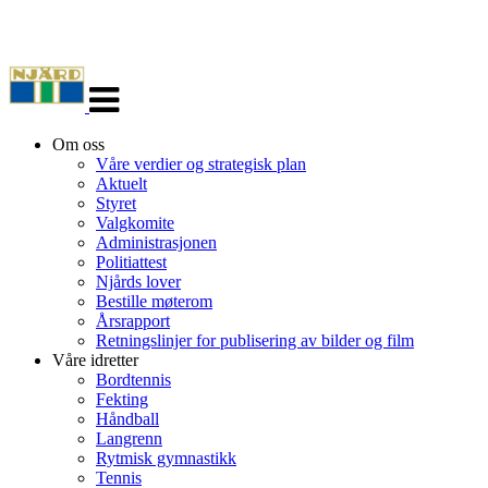
Veksle
navigasjon
Om oss
Våre verdier og strategisk plan
Aktuelt
Styret
Valgkomite
Administrasjonen
Politiattest
Njårds lover
Bestille møterom
Årsrapport
Retningslinjer for publisering av bilder og film
Våre idretter
Bordtennis
Fekting
Håndball
Langrenn
Rytmisk gymnastikk
Tennis