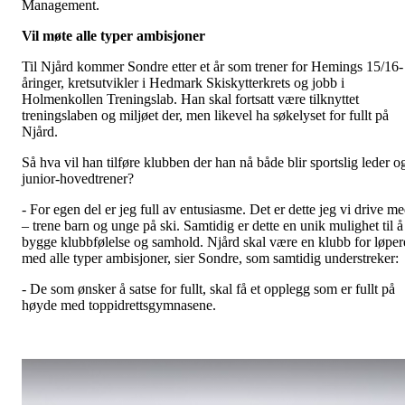
Management.
Vil møte alle typer ambisjoner
Til Njård kommer Sondre etter et år som trener for Hemings 15/16-
åringer, kretsutvikler i Hedmark Skiskytterkrets og jobb i
Holmenkollen Treningslab. Han skal fortsatt være tilknyttet
treningslaben og miljøet der, men likevel ha søkelyset for fullt på
Njård.
Så hva vil han tilføre klubben der han nå både blir sportslig leder o
junior-hovedtrener?
- For egen del er jeg full av entusiasme. Det er dette jeg vi drive m
– trene barn og unge på ski. Samtidig er dette en unik mulighet til å
bygge klubbfølelse og samhold. Njård skal være en klubb for løper
med alle typer ambisjoner, sier Sondre, som samtidig understreker:
- De som ønsker å satse for fullt, skal få et opplegg som er fullt på
høyde med toppidrettsgymnasene.