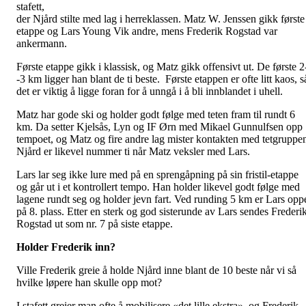
stafett,
der Njård stilte med lag i herreklassen. Matz W. Jenssen gikk første
etappe og Lars Young Vik andre, mens Frederik Rogstad var
ankermann.
Første etappe gikk i klassisk, og Matz gikk offensivt ut. De første 2
‑3 km ligger han blant de ti beste. Første etappen er ofte litt kaos, s
det er viktig å ligge foran for å unngå i å bli innblandet i uhell.
Matz har gode ski og holder godt følge med teten fram til rundt 6
km. Da setter Kjelsås, Lyn og IF Ørn med Mikael Gunnulfsen opp
tempoet, og Matz og fire andre lag mister kontakten med tetgruppe
Njård er likevel nummer ti når Matz veksler med Lars.
Lars lar seg ikke lure med på en sprengåpning på sin fristil-etappe
og går ut i et kontrollert tempo. Han holder likevel godt følge med
lagene rundt seg og holder jevn fart. Ved runding 5 km er Lars opp
på 8. plass. Etter en sterk og god sisterunde av Lars sendes Frederi
Rogstad ut som nr. 7 på siste etappe.
Holder Frederik inn?
Ville Frederik greie å holde Njård inne blant de 10 beste når vi så
hvilke løpere han skulle opp mot?
I stafett greier man ofte å mobilisere «det lille ekstra», og Frederik