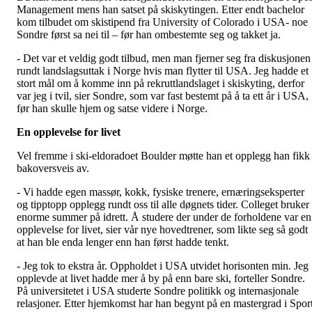
Management mens han satset på skiskytingen. Etter endt bachelor
kom tilbudet om skistipend fra University of Colorado i USA- noe
Sondre først sa nei til – før han ombestemte seg og takket ja.
- Det var et veldig godt tilbud, men man fjerner seg fra diskusjonen
rundt landslagsuttak i Norge hvis man flytter til USA. Jeg hadde et
stort mål om å komme inn på rekruttlandslaget i skiskyting, derfor
var jeg i tvil, sier Sondre, som var fast bestemt på å ta ett år i USA,
før han skulle hjem og satse videre i Norge.
En opplevelse for livet
Vel fremme i ski-eldoradoet Boulder møtte han et opplegg han fikk
bakoversveis av.
- Vi hadde egen massør, kokk, fysiske trenere, ernæringseksperter
og tipptopp opplegg rundt oss til alle døgnets tider. Colleget bruker
enorme summer på idrett. Å studere der under de forholdene var en
opplevelse for livet, sier vår nye hovedtrener, som likte seg så godt
at han ble enda lenger enn han først hadde tenkt.
- Jeg tok to ekstra år. Oppholdet i USA utvidet horisonten min. Jeg
opplevde at livet hadde mer å by på enn bare ski, forteller Sondre.
På universitetet i USA studerte Sondre politikk og internasjonale
relasjoner. Etter hjemkomst har han begynt på en mastergrad i Spor