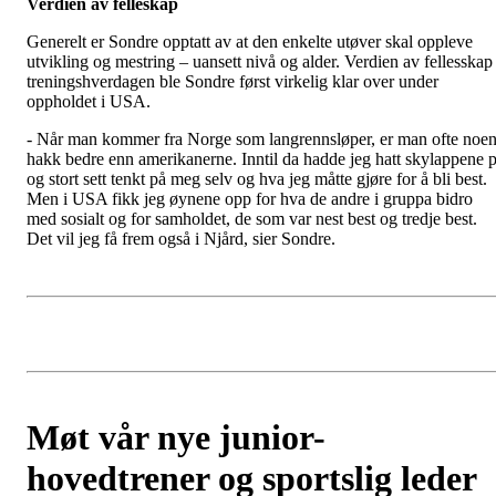
Verdien av felleskap
Generelt er Sondre opptatt av at den enkelte utøver skal oppleve
utvikling og mestring – uansett nivå og alder. Verdien av fellesskap 
treningshverdagen ble Sondre først virkelig klar over under
oppholdet i USA.
- Når man kommer fra Norge som langrennsløper, er man ofte noe
hakk bedre enn amerikanerne. Inntil da hadde jeg hatt skylappene 
og stort sett tenkt på meg selv og hva jeg måtte gjøre for å bli best.
Men i USA fikk jeg øynene opp for hva de andre i gruppa bidro
med sosialt og for samholdet, de som var nest best og tredje best.
Det vil jeg få frem også i Njård, sier Sondre.
Møt vår nye junior-
hovedtrener og sportslig leder