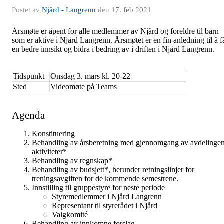
Postet av
Njård - Langrenn
den
17. feb 2021
Årsmøte er åpent for alle medlemmer av Njård og foreldre til barn
som er aktive i Njård Langrenn. Årsmøtet er en fin anledning til å f
en bedre innsikt og bidra i bedring av i driften i Njård Langrenn.
Tidspunkt
Onsdag 3. mars kl. 20-22
Sted
Videomøte på Teams
Agenda
Konstituering
Behandling av årsberetning med gjennomgang av avdelinge
aktiviteter*
Behandling av regnskap*
Behandling av budsjett*, herunder retningslinjer for
treningsavgiften for de kommende semestrene.
Innstilling til gruppestyre for neste periode
Styremedlemmer i Njård Langrenn
Representant til styrerådet i Njård
Valgkomité
Behandling av innkomne forslag