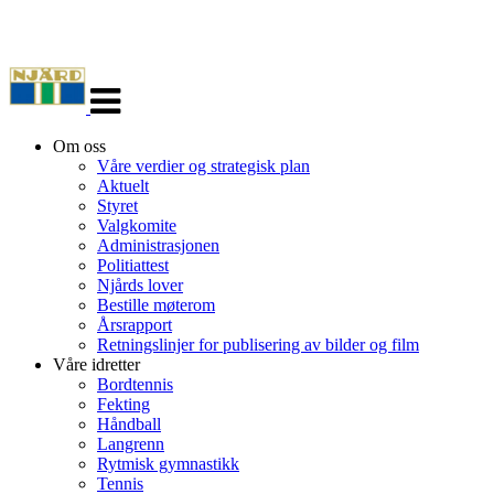
Veksle
navigasjon
Om oss
Våre verdier og strategisk plan
Aktuelt
Styret
Valgkomite
Administrasjonen
Politiattest
Njårds lover
Bestille møterom
Årsrapport
Retningslinjer for publisering av bilder og film
Våre idretter
Bordtennis
Fekting
Håndball
Langrenn
Rytmisk gymnastikk
Tennis