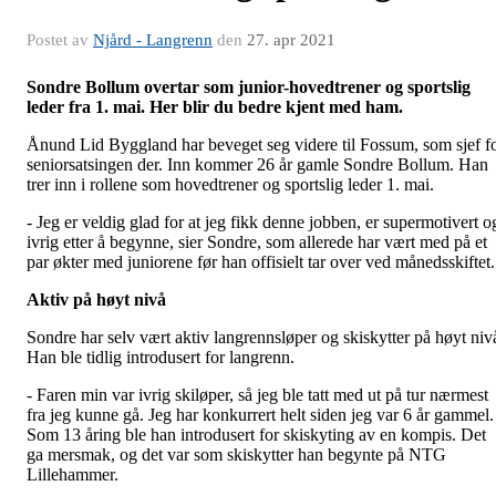
Postet av
Njård - Langrenn
den
27. apr 2021
Sondre Bollum overtar som junior-hovedtrener og sportslig
leder fra 1. mai. Her blir du bedre kjent med ham.
Ånund Lid Byggland har beveget seg videre til Fossum, som sjef f
seniorsatsingen der. Inn kommer 26 år gamle Sondre Bollum. Han
trer inn i rollene som hovedtrener og sportslig leder 1. mai.
- Jeg er veldig glad for at jeg fikk denne jobben, er supermotivert o
ivrig etter å begynne, sier Sondre, som allerede har vært med på et
par økter med juniorene før han offisielt tar over ved månedsskiftet.
Aktiv på høyt nivå
Sondre har selv vært aktiv langrennsløper og skiskytter på høyt niv
Han ble tidlig introdusert for langrenn.
- Faren min var ivrig skiløper, så jeg ble tatt med ut på tur nærmest
fra jeg kunne gå. Jeg har konkurrert helt siden jeg var 6 år gammel.
Som 13 åring ble han introdusert for skiskyting av en kompis. Det
ga mersmak, og det var som skiskytter han begynte på NTG
Lillehammer.