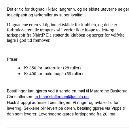
Det er tid for dugnad i Njård langrenn, og de eldste utøverne selge
toalettpapir og tørkeruller av super kvalitet.
Dugnadene er en viktig inntektskilde for klubben, og dette er
forbruksvarer alle trenger - så hvorfor ikke kjøpe toalett- og
tørkepapir fra Njård? Da støtter du klubben og sørger for velfylte
lagre i god tid fremover.
Priser
Kr 350 for tørkeruller (28 ruller)
Kr 400 for toalettpapir (56 ruller)
Bestillinger kan gjøres ved å sende en mail til Margrethe Buskerud
Christoffersen:
m.b.christoffersen@jus.uio.no
Husk å oppgi adresse i bestillingen. Vi ringer og avtaler tid for
levering. Sekkene blir levert på døren, betaling gjøres via Vipps til
den som leverer. Leveringene gjøres fortløpende fra 26. mai.