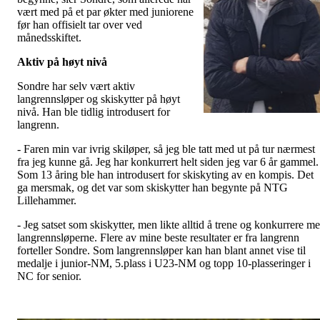
vært med på et par økter med juniorene
før han offisielt tar over ved
månedsskiftet.
Aktiv på høyt nivå
Sondre har selv vært aktiv
langrennsløper og skiskytter på høyt
nivå. Han ble tidlig introdusert for
langrenn.
- Faren min var ivrig skiløper, så jeg ble tatt med ut på tur nærmest
fra jeg kunne gå. Jeg har konkurrert helt siden jeg var 6 år gammel.
Som 13 åring ble han introdusert for skiskyting av en kompis. Det
ga mersmak, og det var som skiskytter han begynte på NTG
Lillehammer.
- Jeg satset som skiskytter, men likte alltid å trene og konkurrere m
langrennsløperne. Flere av mine beste resultater er fra langrenn
forteller Sondre. Som langrennsløper kan han blant annet vise til
medalje i junior-NM, 5.plass i U23-NM og topp 10-plasseringer i
NC for senior.