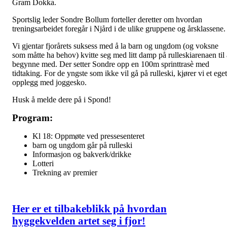
Gram Dokka.
Sportslig leder Sondre Bollum forteller deretter om hvordan
treningsarbeidet foregår i Njård i de ulike gruppene og årsklassene.
Vi gjentar fjorårets suksess med å la barn og ungdom (og voksne
som måtte ha behov) kvitte seg med litt damp på rulleskiarenaen til 
begynne med. Der setter Sondre opp en 100m sprinttrasè med
tidtaking. For de yngste som ikke vil gå på rulleski, kjører vi et eget
opplegg med joggesko.
Husk å melde dere på i Spond!
Program:
Kl 18: Oppmøte ved pressesenteret
barn og ungdom går på rulleski
Informasjon og bakverk/drikke
Lotteri
Trekning av premier
Her er et tilbakeblikk på hvordan
hyggekvelden artet seg i fjor!