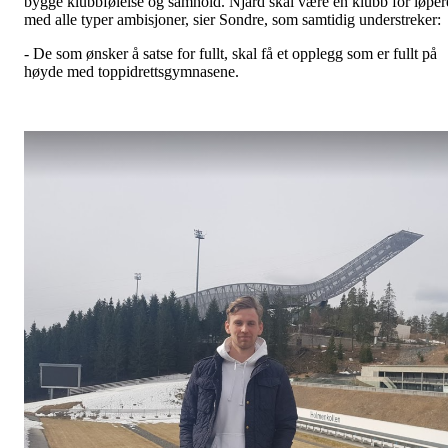
bygge klubbfølelse og samhold. Njård skal være en klubb for løper
med alle typer ambisjoner, sier Sondre, som samtidig understreker:
- De som ønsker å satse for fullt, skal få et opplegg som er fullt på
høyde med toppidrettsgymnasene.