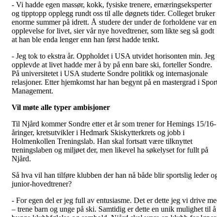
- Vi hadde egen massør, kokk, fysiske trenere, ernæringseksperter
og tipptopp opplegg rundt oss til alle døgnets tider. Colleget bruker
enorme summer på idrett. Å studere der under de forholdene var en
opplevelse for livet, sier vår nye hovedtrener, som likte seg så godt
at han ble enda lenger enn han først hadde tenkt.
- Jeg tok to ekstra år. Oppholdet i USA utvidet horisonten min. Jeg
opplevde at livet hadde mer å by på enn bare ski, forteller Sondre.
På universitetet i USA studerte Sondre politikk og internasjonale
relasjoner. Etter hjemkomst har han begynt på en mastergrad i Spor
Management.
Vil møte alle typer ambisjoner
Til Njård kommer Sondre etter et år som trener for Hemings 15/16-
åringer, kretsutvikler i Hedmark Skiskytterkrets og jobb i
Holmenkollen Treningslab. Han skal fortsatt være tilknyttet
treningslaben og miljøet der, men likevel ha søkelyset for fullt på
Njård.
Så hva vil han tilføre klubben der han nå både blir sportslig leder o
junior-hovedtrener?
- For egen del er jeg full av entusiasme. Det er dette jeg vi drive m
– trene barn og unge på ski. Samtidig er dette en unik mulighet til å