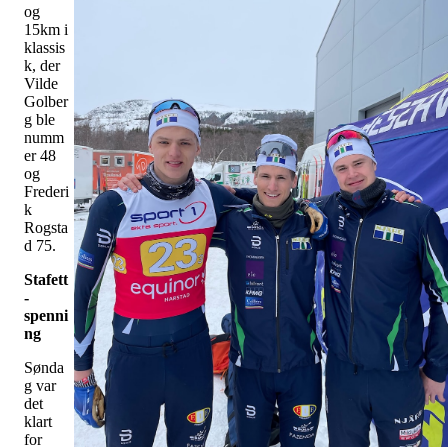
og
15km i
klassis
k, der
Vilde
Golber
g ble
numm
er 48
og
Frederi
k
Rogsta
d 75.
Stafett
-
spenni
ng
Sønda
g var
det
klart
for