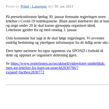
Postet av
Njård - Langrenn
den
30. jan 2021
På pressekonferanse lørdag 30. januar fremsatte regjeringen noen
lettelser i Covid-19 restriksjonene. Blant annet innebærer det at bar
og unge under 20 år skal kunne gjenoppta organisert idrett.
Lettelsene gjelder fra og med onsdag 3. januar.
Oslo kommune har sagt at de skal følge regjeringen. Vi avventer
endelig beslutning og ytterligere informasjon fra de tidlig neste uke.
Dere hører nærmere fra egne oppmenn via SPOND i forhold til
dette og oppstart av organisert skitrening igjen.
Se
https://www.regjeringen.no/no/aktuelt/videreforer-smittetiltak-
men-gir-lettelser-for-barn-og-unge/id2830766/?
expand=factbox2830772