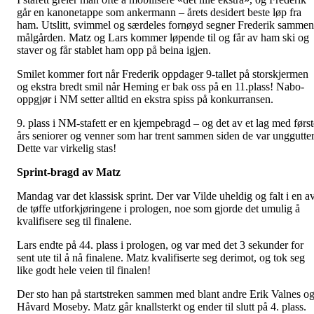
går en kanonetappe som ankermann – årets desidert beste løp fra
ham. Utslitt, svimmel og særdeles fornøyd segner Frederik sammen
målgården. Matz og Lars kommer løpende til og får av ham ski og
staver og får stablet ham opp på beina igjen.
Smilet kommer fort når Frederik oppdager 9-tallet på storskjermen
og ekstra bredt smil når Heming er bak oss på en 11.plass! Nabo-
oppgjør i NM setter alltid en ekstra spiss på konkurransen.
9. plass i NM-stafett er en kjempebragd – og det av et lag med først
års seniorer og venner som har trent sammen siden de var unggutter
Dette var virkelig stas!
Sprint-bragd av Matz
Mandag var det klassisk sprint. Der var Vilde uheldig og falt i en a
de tøffe utforkjøringene i prologen, noe som gjorde det umulig å
kvalifisere seg til finalene.
Lars endte på 44. plass i prologen, og var med det 3 sekunder for
sent ute til å nå finalene. Matz kvalifiserte seg derimot, og tok seg
like godt hele veien til finalen!
Der sto han på startstreken sammen med blant andre Erik Valnes o
Håvard Moseby. Matz går knallsterkt og ender til slutt på 4. plass.