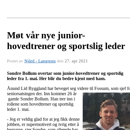
Møt vår nye junior-
hovedtrener og sportslig leder
Postet av
Njård - Langrenn
den
27. apr 2021
Sondre Bollum overtar som junior-hovedtrener og sportslig
leder fra 1. mai. Her blir du bedre kjent med ham.
Ånund Lid Byggland har beveget seg videre til Fossum, som sjef f
seniorsatsingen der. Inn kommer 26 år
gamle Sondre Bollum. Han trer inn i
rollene som hovedtrener og sportslig
leder 1. mai.
- Jeg er veldig glad for at jeg fikk denne
jobben, er supermotivert og ivrig etter å
begynne, sier Sondre, som allerede har