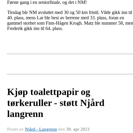
Første gang i en seniorfinale, og det i NM!
Tirsdag ble NM avsluttet med 30 og 50 km fristil. Vilde gikk inn til
40. plass, mens Lar ble best av herrene med 33. plass, foran en
gammel storhet som Finn-Hågen Krogh. Matz ble nummer 58, men
Frederik gikk inn til 64. plass.
Kjøp toalettpapir og
tørkeruller - støtt Njård
langrenn
Postet av
Njård - Langrenn
den
30. apr 2021