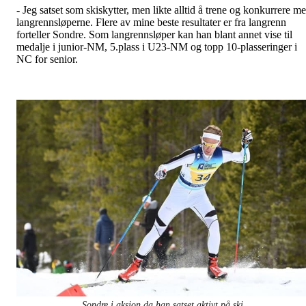
- Jeg satset som skiskytter, men likte alltid å trene og konkurrere m
langrennsløperne. Flere av mine beste resultater er fra langrenn
forteller Sondre. Som langrennsløper kan han blant annet vise til
medalje i junior-NM, 5.plass i U23-NM og topp 10-plasseringer i
NC for senior.
Sondre i aksjon da han satset aktivt på ski.