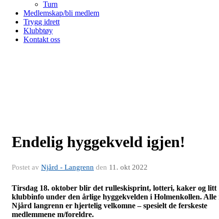
Turn
Medlemskap/bli medlem
Trygg idrett
Klubbtøy
Kontakt oss
Endelig hyggekveld igjen!
Postet av
Njård - Langrenn
den
11. okt 2022
Tirsdag 18. oktober blir det rulleskisprint, lotteri, kaker og litt
klubbinfo under den årlige hyggekvelden i Holmenkollen. Alle 
Njård langrenn er hjertelig velkomne – spesielt de ferskeste
medlemmene m/foreldre.