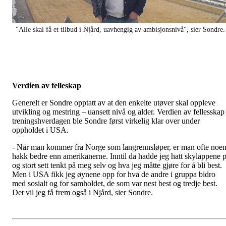
"Alle skal få et tilbud i Njård, uavhengig av ambisjonsnivå", sier Sondre
Verdien av felleskap
Generelt er Sondre opptatt av at den enkelte utøver skal oppleve
utvikling og mestring – uansett nivå og alder. Verdien av fellesskap 
treningshverdagen ble Sondre først virkelig klar over under
oppholdet i USA.
- Når man kommer fra Norge som langrennsløper, er man ofte noe
hakk bedre enn amerikanerne. Inntil da hadde jeg hatt skylappene 
og stort sett tenkt på meg selv og hva jeg måtte gjøre for å bli best.
Men i USA fikk jeg øynene opp for hva de andre i gruppa bidro
med sosialt og for samholdet, de som var nest best og tredje best.
Det vil jeg få frem også i Njård, sier Sondre.