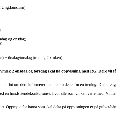
og Ungdomsturn)
g
rsdag og onsdag)
00
 + tirsdag/torsdag (trening 2 x uken)
mlek 2 onsdag og torsdag skal ha oppvisning med RG. Dere vil få
 det fint om dere informerer trenere om dette ifm en trening. Dere treng
ed en håndståendekonkurranse, hvor alle som vil kan være med. Vinner
art. Oppmøte for barna som skal delta på oppvisningen er på gulvet/hån