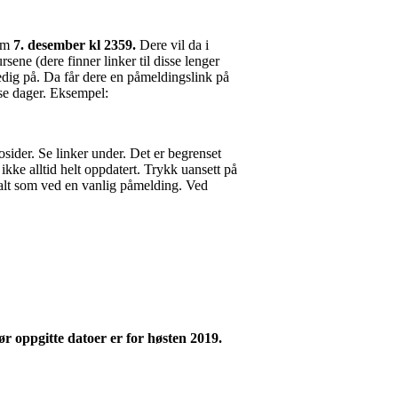
om
7
. desember kl 2359
.
Dere vil da i
ene (dere finner linker til disse lenger
ledig på. Da får dere en påmeldingslink på
isse dager. Eksempel:
osider. Se linker under.
Det er begrenset
 ikke alltid helt oppdatert. Trykk uansett på
e alt som ved en vanlig påmelding. Ved
før oppgitte datoer er for høsten 2019.