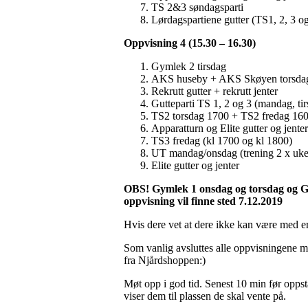
TS 2&3 søndagsparti
Lørdagspartiene gutter (TS1, 2, 3 
Oppvisning 4 (15.30 – 16.30)
Gymlek 2 tirsdag
AKS huseby + AKS Skøyen torsda
Rekrutt gutter + rekrutt jenter
Gutteparti TS 1, 2 og 3 (mandag, ti
TS2 torsdag 1700 + TS2 fredag 16
Apparatturn og Elite gutter og jenter
TS3 fredag (kl 1700 og kl 1800)
UT mandag/onsdag (trening 2 x uken)
Elite gutter og jenter
OBS! Gymlek 1 onsdag og torsdag og Gy
oppvisning vil finne sted 7.12.2019
Hvis dere vet at dere ikke kan være med er
Som vanlig avsluttes alle oppvisningene m
fra Njårdshoppen:)
Møt opp i god tid. Senest 10 min før oppst
viser dem til plassen de skal vente på.