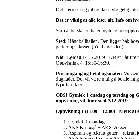
Det nærmer seg jul og da selvfølgelig jul
Det er viktig at alle leser alt. Info om 
Som alltid skal vi ha en nydelig juleoppvis
Sted:
Håndballhallen. Den ligger bak hove
parkeringsplassen (på t-banesiden).
Når:
Lørdag 14.12.2019 - Det er i år fir
Oppvisning 4: 15:30-16:30.
Pris inngang og betalingsmåter:
Voksen: 
dugnader. Det vil være mulig å betale inn
Njård-artikler.
OBS! Gymlek 1 onsdag og torsdag og Gy
oppvisning vil finne sted 7.12.2019
Oppvisning 1 (11.00 – 12.00) - Merk at 
Gymlek 1 mandag
AKS Kringsjå + AKS Voksen
Aspirant og rekrutt gutter + rekrutt j
AKS Skøyen fredag + AKS Smesta