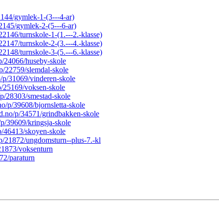
22144/gymlek-1-(3---4-ar)
22145/gymlek-2-(5---6-ar)
/22146/turnskole-1-(1.---2.-klasse)
/22147/turnskole-2-(3.---4.-klasse)
/22148/turnskole-3-(5.---6.-klasse)
o/p/24066/huseby-skole
o/p/22759/slemdal-skole
no/p/31069/vinderen-skole
/p/25169/voksen-skole
o/p/28303/smestad-skole
.no/p/39608/bjornsletta-skole
ard.no/p/34571/grindbakken-skole
o/p/39609/kringsja-skole
o/p/46413/skoyen-skole
o/p/21872/ungdomsturn--plus-7.-kl
p/21873/voksenturn
372/paraturn