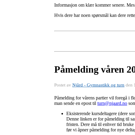
Informasjon om klær kommer senere. Mest s
Hvis dere har noen spørsmål kan dere rett
Påmelding våren 2
Postet av
Njård - Gymnastikk og turn
den
Påmelding for vårens partier vil foregå i f
man sende en epost til
turn@njaard.no
som 
Eksisterende kursdeltagere (dere som 
Denne linken er for påmelding til s
fristen. Dere må til enhver tid bruke 
før vi åpner påmelding for nye delta