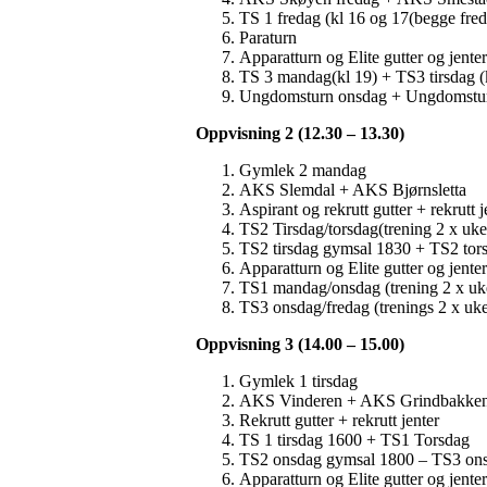
TS 1 fredag (kl 16 og 17(begge fre
Paraturn
Apparatturn og Elite gutter og jenter
TS 3 mandag(kl 19) + TS3 tirsdag (
Ungdomsturn onsdag + Ungdomstur
Oppvisning 2 (12.30 – 13.30)
Gymlek 2 mandag
AKS Slemdal + AKS Bjørnsletta
Aspirant og rekrutt gutter + rekrutt j
TS2 Tirsdag/torsdag(trening 2 x uk
TS2 tirsdag gymsal 1830 + TS2 tor
Apparatturn og Elite gutter og jenter
TS1 mandag/onsdag (trening 2 x uk
TS3 onsdag/fredag (trenings 2 x uke
Oppvisning 3 (14.00 – 15.00)
Gymlek 1 tirsdag
AKS Vinderen + AKS Grindbakke
Rekrutt gutter + rekrutt jenter
TS 1 tirsdag 1600 + TS1 Torsdag
TS2 onsdag gymsal 1800 – TS3 on
Apparatturn og Elite gutter og jenter