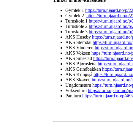
Linker til info-/kurssidene
Gymlek 1
https://turn.njaard.no/p/
Gymlek 2
https://turn.njaard.no/p/
Turnskole 1
https://turn.njaard.no/p
Turnskole 2
https://turn.njaard.no/p
Turnskole 3
https://turn.njaard.no/p
AKS Huseby
https://turn.njaard.n
AKS Slemdal
https://turn.njaard.n
AKS Vinderen
https://turn.njaard.
AKS Voksen
https://turn.njaard.no
AKS Smestad
https://turn.njaard.n
AKS Bjørnsletta
https://turn.njaard
AKS Grindbakken
https://turn.nja
AKS Kringsjå
https://turn.njaard.n
AKS Skøyen
https://turn.njaard.n
Ungdomsturn
https://turn.njaard.n
Voksenturn
https://turn.njaard.no/
Paraturn
https://turn.njaard.no/p/46