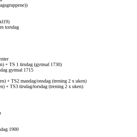
dagsgruppene))
kl19)
n torsdag
enter
en) + TS 1 tirsdag (gymsal 1730)
sdag gymsal 1715
en) + TS2 mandag/onsdag (trening 2 x uken)
n) + TS3 tirsdag/torsdag (trening 2 x uken)
n
sdag 1900