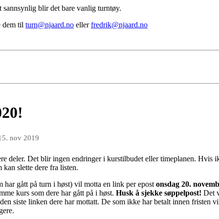
annsynlig blir det bare vanlig turntøy.
e dem til
turn@njaard.no
eller
fredrik@njaard.no
020!
15. nov 2019
lere deler. Det blir ingen endringer i kurstilbudet eller timeplanen. Hvi
kan slette dere fra listen.
har gått på turn i høst) vil motta en link per epost
onsdag 20. novemb
amme kurs som dere har gått på i høst.
Husk å sjekke søppelpost!
Det v
den siste linken dere har mottatt.
De som ikke har betalt innen fristen vi
gere.