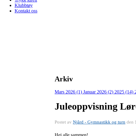
Klubbtøy
Kontakt oss
Arkiv
Mars 2026 (1)
Januar 2026 (2)
2025 (14)
Juleoppvisning Lør
Postet av
Njård - Gymnastikk og turn
den
Hei alle sammen!