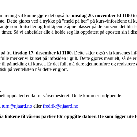
en trening vil kunne gjøre det også fra
onsdag 20. november kl 1100
t
. Dette gjøres ved å trykke på "meld på her" på kurs-/infosidene til kurs
 mange som fortsetter og fortløpende åpne plasser på de kursene det blir 
timer. Så vi anbefaler alle å holde seg litt oppdatert på eposten sin i d
 på fra
tirsdag 17. desember kl 1100.
Dette skjer også via kursenes inf
fulle merker vi kurset på infosiden i gult. Dette gjøres manuelt, så de er
til påmelding til kurset. Er det fullt må dere gjennomføre og registrer
sk på ventelisten når dette er gjort.
.
 helt oppdatert enda for vårsemesteret. Dette kommer forløpende.
l
turn@njaard.no
eller
fredrik@njaard.no
a linkene til vårens partier før oppgitte datoer. De som ligger ute 