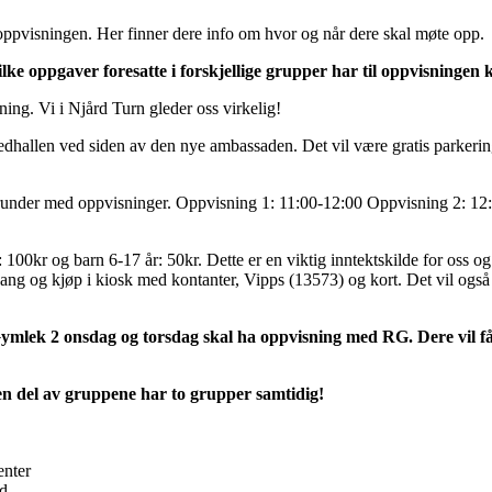
eoppvisningen. Her finner dere info om hvor og når dere skal møte opp.
hvilke oppgaver foresatte i forskjellige grupper har til oppvisninge
ning. Vi i Njård Turn gleder oss virkelig!
dhallen ved siden av den nye ambassaden. Det vil være gratis parkerin
e runder med oppvisninger. Oppvisning 1: 11:00-12:00 Oppvisning 2: 1
100kr og barn 6-17 år: 50kr. Dette er en viktig inntektskilde for oss og 
gang og kjøp i kiosk med kontanter, Vipps (13573) og kort. Det vil også
mlek 2 onsdag og torsdag skal ha oppvisning med RG. Dere vil få
en del av gruppene har to grupper samtidig!
enter
d