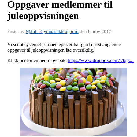
Oppgaver medlemmer til
juleoppvisningen
Postet av
Njård - Gymnastikk og turn
den
8. nov 2017
Vi ser at systemet på noen eposter har gjort epost angående
oppgaver til juleoppvisningen lite oversiktlig.
Klikk her for en bedre oversikt
https://www.dropbox.com/s/lqjk...