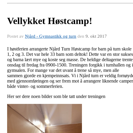
Vellykket Høstcamp!
Postet av
Njård - Gymnastikk og turn
den
9. okt 2017
I høstferien arrangerte Njård Turn Høstcamp for barn på turn skole
1, 2 og 3. Det var hele 33 barn som deltok! Dette var en stor sukses
og barna lært mye og koste seg masse. De heldige deltagerne trente
onsdag til fredag fra 0900-1500. Treningen forgikk i turnhallen og i
gymsalen. For mange var det uvant å trene så mye, men alle
sammen gjorde en kjempeinnsats. Vi i Njård turn er veldig fornøyd
med gjennomføringen og ser frem mot å arrangere liknende camper
både vinter- og sommerferien.
Her ser dere noen bilder som ble tatt under treningen