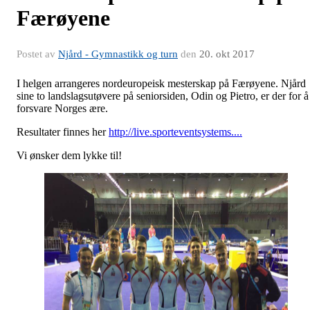
Færøyene
Postet av
Njård - Gymnastikk og turn
den
20. okt 2017
I helgen arrangeres nordeuropeisk mesterskap på Færøyene. Njård
sine to landslagsutøvere på seniorsiden, Odin og Pietro, er der for å
forsvare Norges ære.
Resultater finnes her
http://live.sporteventsystems....
Vi ønsker dem lykke til!