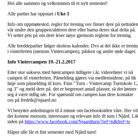
Hei alle sammen og velkommen til et nytt semester!
Alle partier har oppstart i
Uke 1
Info om oppmøtested, regler for trening osv finner dere på nettside
vår under den gruppen/alderen dere eller barna deres skal delta på.
Vi setter pris på om dere leser nøye gjennom reglene for trening.
Alle breddepartier følger skolens kalender. Dvs at det ikke er trenin
i vinterferien (utenom Vintercampen), påsken og andre røde dager.
Info Vintercampen 19.-21.2.2017
Etter stor suksess med høstcampen tidligere i år, viderefører vi nå
campen til vinterferien. Påmelding gjøres via medlemsidene, på lik
linje som påmelding til kurs. Finn "Turn - Vintercamp Turnskole 1,
og 3" og meld dere på. det er begrenset antall plasser, så det lønner
seg å være tidlig ute. For spørsmål om campen kan dere kontakte
oss på fredrik@njaard.no
Vi benytter anledningen til å minne om facebooksiden våre. Her vil
det komme morsom, interessant og relevant info ift turn i Njård. Li
siden på
https://www.facebook.com/Njaardturn/?ref=ts&fref=ts
Håper alle får et fint semester med Njård turn!