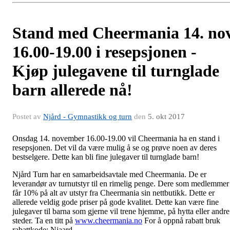
Stand med Cheermania 14. no
16.00-19.00 i resepsjonen -
Kjøp julegavene til turnglade
barn allerede nå!
Postet av
Njård - Gymnastikk og turn
den
5. okt 2017
Onsdag 14. november 16.00-19.00 vil Cheermania ha en stand i
resepsjonen. Det vil da være mulig å se og prøve noen av deres
bestselgere. Dette kan bli fine julegaver til turnglade barn!
Njård Turn har en samarbeidsavtale med Cheermania. De er
leverandør av turnutstyr til en rimelig penge. Dere som medlemmer
får 10% på alt av utstyr fra Cheermania sin nettbutikk. Dette er
allerede veldig gode priser på gode kvalitet. Dette kan være fine
julegaver til barna som gjerne vil trene hjemme, på hytta eller andre
steder. Ta en titt på
www.cheermania.no
For å oppnå rabatt bruk
rabattkode: Njaard