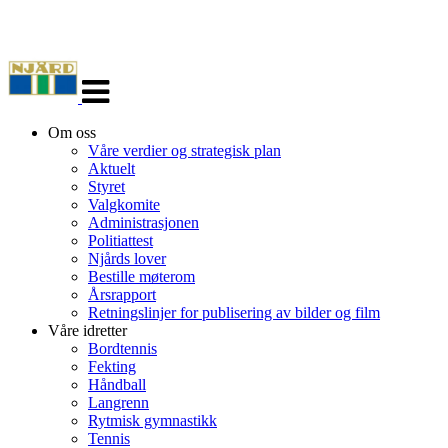
Veksle
navigasjon
Om oss
Våre verdier og strategisk plan
Aktuelt
Styret
Valgkomite
Administrasjonen
Politiattest
Njårds lover
Bestille møterom
Årsrapport
Retningslinjer for publisering av bilder og film
Våre idretter
Bordtennis
Fekting
Håndball
Langrenn
Rytmisk gymnastikk
Tennis