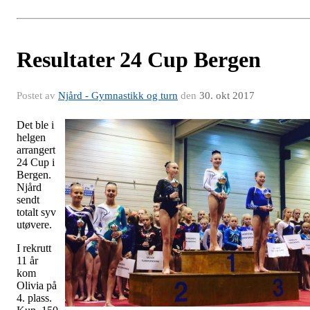
Resultater 24 Cup Bergen
Postet av
Njård - Gymnastikk og turn
den
30. okt 2017
Det ble i
helgen
arrangert
24 Cup i
Bergen.
Njård
sendt
totalt syv
utøvere.
I rekrutt
11 år
kom
Olivia på
4. plass.