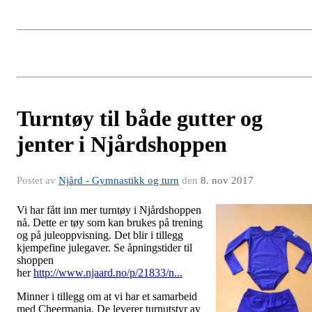
Turntøy til både gutter og
jenter i Njårdshoppen
Postet av
Njård - Gymnastikk og turn
den
8. nov 2017
Vi har fått inn mer turntøy i Njårdshoppen
nå. Dette er tøy som kan brukes på trening
og på juleoppvisning. Det blir i tillegg
kjempefine julegaver. Se åpningstider til
shoppen
her
http://www.njaard.no/p/21833/n...
Minner i tillegg om at vi har et samarbeid
med Cheermania. De leverer turnutstyr av