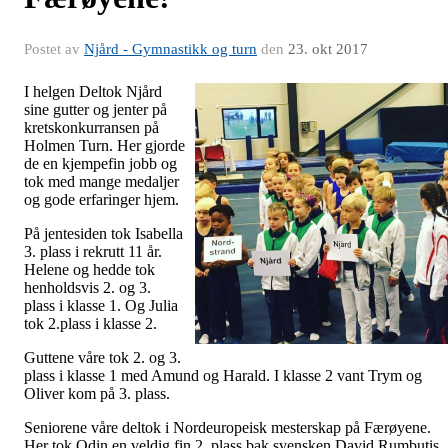
Postet av
Njård - Gymnastikk og turn
den
23. okt 2017
I helgen Deltok Njård
sine gutter og jenter på
kretskonkurransen på
Holmen Turn. Her gjorde
de en kjempefin jobb og
tok med mange medaljer
og gode erfaringer hjem.
På jentesiden tok Isabella
3. plass i rekrutt 11 år.
Helene og hedde tok
henholdsvis 2. og 3.
plass i klasse 1. Og Julia
tok 2.plass i klasse 2.
Guttene våre tok 2. og 3.
plass i klasse 1 med Amund og Harald. I klasse 2 vant Trym og
Oliver kom på 3. plass.
Seniorene våre deltok i Nordeuropeisk mesterskap på Færøyene.
Her tok Odin en veldig fin 2. plass bak svensken David Rumbutis.