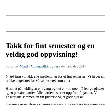
Takk for fint semester og en
veldig god oppvisning!
Postet av
Njård - Gymnastikk og turn
den
20. des 2017
Njård turn vil takk alle medlemmer for et fint semester! Vi håper all
er like begeistret for vårsemesteret som vi er!
Husk at påmeldingen er i gang og det er kun noen få ledige plasser
igjen på våre partier. Alle partiene starter opp fom 2. januar. Vi
ønsker alle sammen en fin juleferie og et godt nytt år.
Timeplanen til våren er uendret ift høst 2017 og dere kan finne alt 