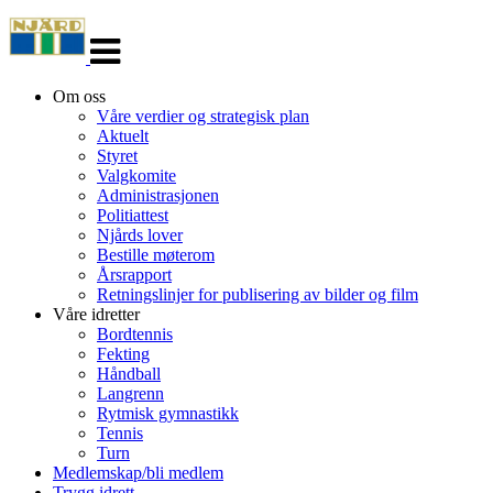
Veksle
navigasjon
Om oss
Våre verdier og strategisk plan
Aktuelt
Styret
Valgkomite
Administrasjonen
Politiattest
Njårds lover
Bestille møterom
Årsrapport
Retningslinjer for publisering av bilder og film
Våre idretter
Bordtennis
Fekting
Håndball
Langrenn
Rytmisk gymnastikk
Tennis
Turn
Medlemskap/bli medlem
Trygg idrett