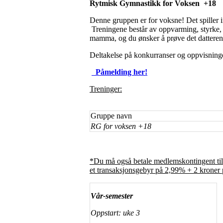
Rytmisk Gymnastikk for Voksen +18
Denne gruppen er for voksne! Det spiller in
Treningene består av oppvarming, styrke, 
mamma, og du ønsker å prøve det datteren di
Deltakelse på konkurranser og oppvisninge
Påmelding her!
Treninger:
Gruppe navn
RG for voksen +18
*Du må også betale medlemskontingent til
et transaksjonsgebyr på 2,99% + 2 kroner 
Vår-semester
Oppstart: uke 3