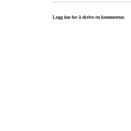
Logg inn for å skrive en kommentar.
Velkommen til Njård
Sammen blir vi best!
Sørkedalsveien 106,
0378 Oslo
E-post: info@njaard.no
Telefon:
23 22 22 50
Organisasjonsnummer: 971435577