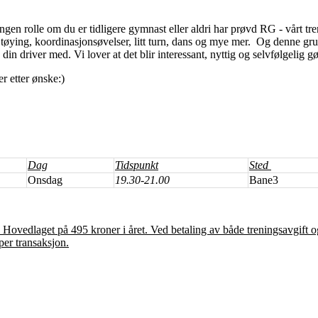
gen rolle om du er tidligere gymnast eller aldri har prøvd RG - vårt tre
tøying, koordinasjonsøvelser, litt turn, dans og mye mer. Og denne gr
n driver med. Vi lover at det blir interessant, nyttig og selvfølgelig g
r etter ønske:)
Dag
Tidspunkt
Sted
Onsdag
19.30-21.00
Bane3
 Hovedlaget på 495 kroner i året. Ved betaling av både treningsavgift
per transaksjon.