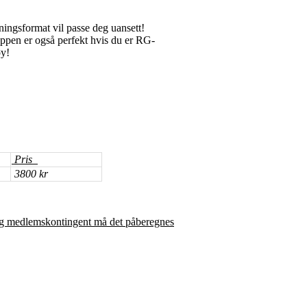
ningsformat vil passe deg uansett!
uppen er også perfekt hvis du er RG-
øy!
Pris
3800 kr
 og medlemskontingent må det påberegnes