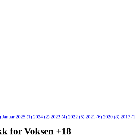
)
Januar 2025 (1)
2024 (2)
2023 (4)
2022 (5)
2021 (6)
2020 (8)
2017 (
k for Voksen +18