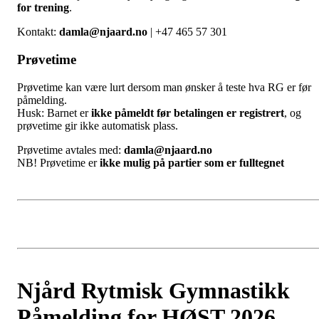
for trening
.
Kontakt:
damla@njaard.no
| +47 465 57 301
Prøvetime
Prøvetime kan være lurt dersom man ønsker å teste hva RG er før
påmelding.
Husk: Barnet er
ikke påmeldt før betalingen er registrert
, og
prøvetime gir ikke automatisk plass.
Prøvetime avtales med:
damla@njaard.no
NB! Prøvetime er
ikke mulig på partier som er fulltegnet
Njård Rytmisk Gymnastikk
Påmelding for HØST 2026