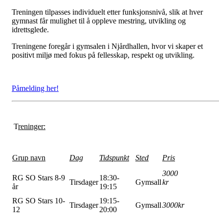
Treningen tilpasses individuelt etter funksjonsnivå, slik at hver
gymnast får mulighet til å oppleve mestring, utvikling og
idrettsglede.
Treningene foregår i gymsalen i Njårdhallen, hvor vi skaper et
positivt miljø med fokus på fellesskap, respekt og utvikling.
Påmelding her!
T
reninger:
Grup navn
Dag
Tidspunkt
Sted
Pris
3000
RG SO Stars 8-9
18:30-
Tirsdager
Gymsall
kr
år
19:15
RG SO Stars 10-
19:15-
Tirsdager
Gymsall
3000kr
12
20:00