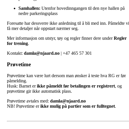
Samhallen:
Utenfor hovedinngangen til den nye hallen på
nedre parkeringsplass
Foresatte har dessverre ikke anledning til å bli med inn. Påmeldte vi
få mer detaljer når oppstart nærmer seg.
Mer informasjon om utstyr, tøy og regler finner dere under
Regler
for trening
.
Kontakt:
damla@njaard.no
| +47 465 57 301
Prøvetime
Prøvetime kan være lurt dersom man ønsker å teste hva RG er før
påmelding.
Husk: Barnet er
ikke påmeldt før betalingen er registrert
, og
prøvetime gir ikke automatisk plass.
Prøvetime avtales med:
damla@njaard.no
NB! Prøvetime er
ikke mulig på partier som er fulltegnet
.