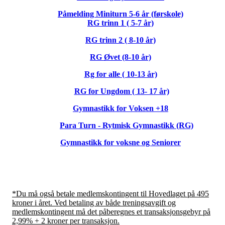
Påmelding Miniturn 5-6 år (førskole)
RG trinn 1 ( 5-7 år)
RG trinn 2 ( 8-10 år)
RG Øvet (8-10 år)
Rg for alle ( 10-13 år)
RG for Ungdom ( 13- 17 år)
Gymnastikk for Voksen +18
Para Turn - Rytmisk Gymnastikk (RG)
Gymnastikk for voksne og Seniorer
*Du må også betale medlemskontingent til Hovedlaget på 495
kroner i året. Ved betaling av både treningsavgift og
medlemskontingent må det påberegnes et transaksjonsgebyr på
2,99% + 2 kroner per transaksjon.