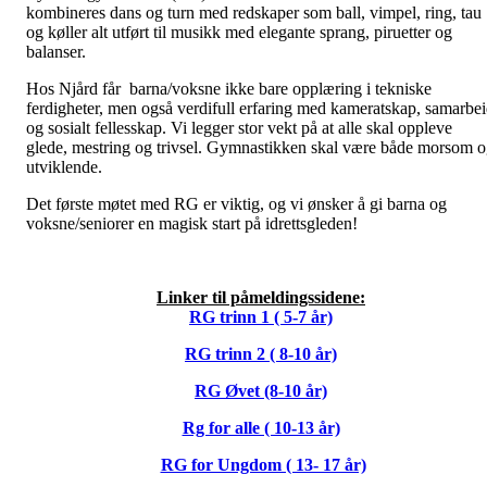
kombineres dans og turn med redskaper som ball, vimpel, ring, tau
og køller alt utført til musikk med elegante sprang, piruetter og
balanser.
Hos Njård får barna/voksne ikke bare opplæring i tekniske
ferdigheter, men også verdifull erfaring med kameratskap, samarbe
og sosialt fellesskap. Vi legger stor vekt på at alle skal oppleve
glede, mestring og trivsel. Gymnastikken skal være både morsom 
utviklende.
Det første møtet med RG er viktig, og vi ønsker å gi barna og
voksne/seniorer en magisk start på idrettsgleden!
Linker til påmeldingssidene:
RG trinn 1 ( 5-7 år)
RG trinn 2 ( 8-10 år)
RG Øvet (8-10 år)
Rg for alle ( 10-13 år)
RG for Ungdom ( 13- 17 år)