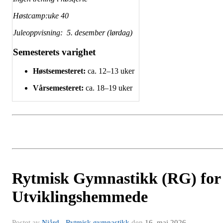
Høstcamp:uke 40
Juleoppvisning: 5. desember (lørdag)
Semesterets varighet
Høstsemesteret:
ca. 12–13 uker
Vårsemesteret:
ca. 18–19 uker
Rytmisk Gymnastikk (RG) for
Utviklingshemmede
Postet av
Njård - Rytmisk gymnastikk
den
16. mai 2026