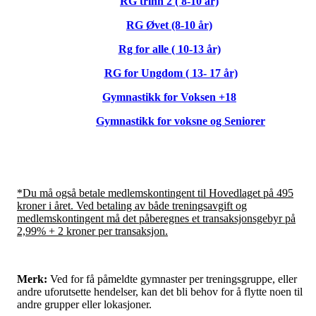
RG trinn 2 ( 8-10 år)
RG Øvet (8-10 år)
Rg for alle ( 10-13 år)
RG for Ungdom ( 13- 17 år)
Gymnastikk for Voksen +18
Gymnastikk for voksne og Seniorer
*Du må også betale medlemskontingent til Hovedlaget på 495
kroner i året. Ved betaling av både treningsavgift og
medlemskontingent må det påberegnes et transaksjonsgebyr på
2,99% + 2 kroner per transaksjon.
Merk:
Ved for få påmeldte gymnaster per treningsgruppe, eller
andre uforutsette hendelser, kan det bli behov for å flytte noen til
andre grupper eller lokasjoner.