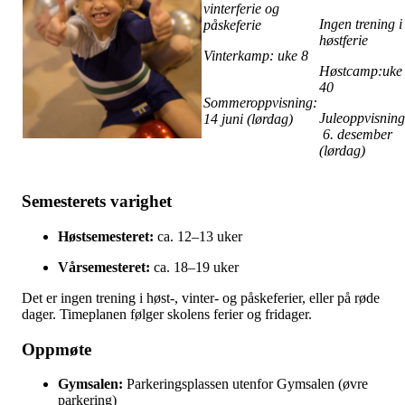
vinterferie og
Ingen trening i
påskeferie
høstferie
Vinterkamp: uke 8
Høstcamp:uke
40
Sommeroppvisning:
Juleoppvisning
14 juni (lørdag)
6. desember
(lørdag)
Semesterets varighet
Høstsemesteret:
ca. 12–13 uker
Vårsemesteret:
ca. 18–19 uker
Det er ingen trening i høst-, vinter- og påskeferier, eller på røde
dager. Timeplanen følger skolens ferier og fridager.
Oppmøte
Gymsalen:
Parkeringsplassen utenfor Gymsalen (øvre
parkering)