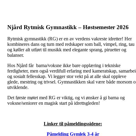
Njård Rytmisk Gymnastikk – Høstsemester 2026
Rytmisk gymnastikk (RG) er en av verdens vakreste idretter! Her
kombineres dans og turn med redskaper som ball, vimpel, ring, tau
og køller alt utført til musikk med elegante sprang, piruetter og
balanser.
Hos Njård får barna/voksne ikke bare opplæring i tekniske
ferdigheter, men også verdifull erfaring med kameratskap, samarbe
og sosialt fellesskap. Vi legger stor vekt på at alle skal oppleve
glede, mestring og trivsel. Gymnastikken skal være både morsom 
utviklende.
Det første møtet med RG er viktig, og vi ønsker å gi barna og
voksne/seniorer en magisk start på idrettsgleden!
Linker til påmeldingssidene:
Påmelding Gymlek 3-4 år