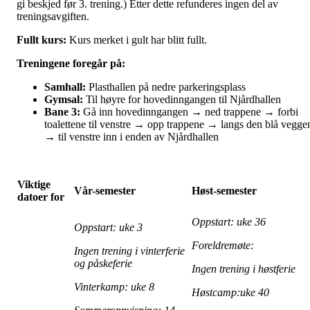
gi beskjed før 3. trening.) Etter dette refunderes ingen del av
treningsavgiften.
Fullt kurs:
Kurs merket i gult har blitt fullt.
Treningene foregår på:
Samhall:
Plasthallen på nedre parkeringsplass
Gymsal:
Til høyre for hovedinngangen til Njårdhallen
Bane 3:
Gå inn hovedinngangen → ned trappene → forbi
toalettene til venstre → opp trappene → langs den blå vegge
→ til venstre inn i enden av Njårdhallen
Viktige
Vår-semester
Høst-semester
datoer for
Oppstart: uke 36
Oppstart: uke 3
Foreldremøte:
Ingen trening i vinterferie
og påskeferie
Ingen trening i høstferie
Vinterkamp: uke 8
Høstcamp:uke 40