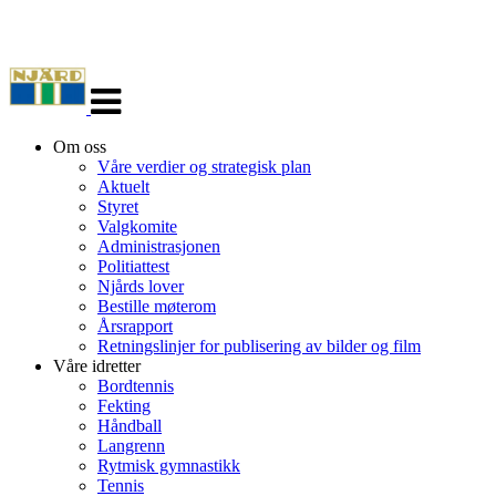
Veksle
navigasjon
Om oss
Våre verdier og strategisk plan
Aktuelt
Styret
Valgkomite
Administrasjonen
Politiattest
Njårds lover
Bestille møterom
Årsrapport
Retningslinjer for publisering av bilder og film
Våre idretter
Bordtennis
Fekting
Håndball
Langrenn
Rytmisk gymnastikk
Tennis