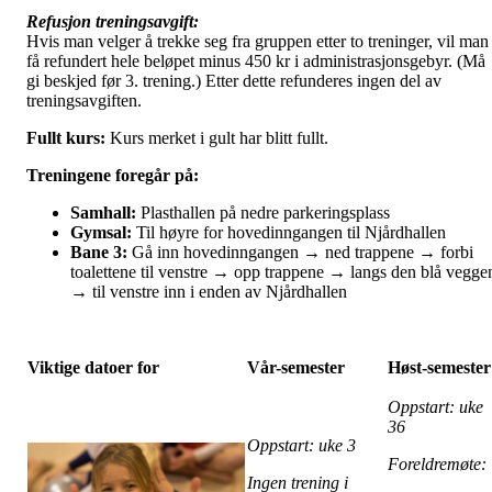
Refusjon treningsavgift:
Hvis man velger å trekke seg fra gruppen etter to treninger, vil man
få refundert hele beløpet minus 450 kr i administrasjonsgebyr. (Må
gi beskjed før 3. trening.) Etter dette refunderes ingen del av
treningsavgiften.
Fullt kurs:
Kurs merket i gult har blitt fullt.
Treningene foregår på:
Samhall:
Plasthallen på nedre parkeringsplass
Gymsal:
Til høyre for hovedinngangen til Njårdhallen
Bane 3:
Gå inn hovedinngangen → ned trappene → forbi
toalettene til venstre → opp trappene → langs den blå vegge
→ til venstre inn i enden av Njårdhallen
Viktige datoer for
Vår-semester
Høst-semester
Oppstart: uke
36
Oppstart: uke 3
Foreldremøte
Ingen trening i