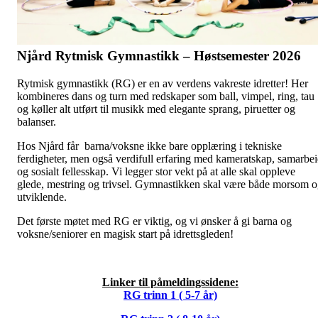
Njård Rytmisk Gymnastikk – Høstsemester 2026
Rytmisk gymnastikk (RG) er en av verdens vakreste idretter! Her
kombineres dans og turn med redskaper som ball, vimpel, ring, tau
og køller alt utført til musikk med elegante sprang, piruetter og
balanser.
Hos Njård får barna/voksne ikke bare opplæring i tekniske
ferdigheter, men også verdifull erfaring med kameratskap, samarbe
og sosialt fellesskap. Vi legger stor vekt på at alle skal oppleve
glede, mestring og trivsel. Gymnastikken skal være både morsom 
utviklende.
Det første møtet med RG er viktig, og vi ønsker å gi barna og
voksne/seniorer en magisk start på idrettsgleden!
Linker til påmeldingssidene:
RG trinn 1 ( 5-7 år)