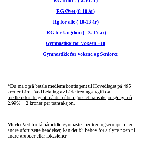
RG trinn 2 ( 8-10 år)
RG Øvet (8-10 år)
Rg for alle ( 10-13 år)
RG for Ungdom ( 13- 17 år)
Gymnastikk for Voksen +18
Gymnastikk for voksne og Seniorer
*Du må også betale medlemskontingent til Hovedlaget på 495
kroner i året. Ved betaling av både treningsavgift og
medlemskontingent må det påberegnes et transaksjonsgebyr på
2,99% + 2 kroner per transaksjon.
Merk:
Ved for få påmeldte gymnaster per treningsgruppe, eller
andre uforutsette hendelser, kan det bli behov for å flytte noen til
andre grupper eller lokasjoner.