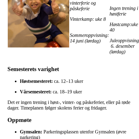
vinterferie og
Ingen trening i
påskeferie
høstferie
Vinterkamp: uke 8
Høstcamp:uke
40
Sommeroppvisning:
Juleoppvisning
14 juni (lørdag)
6. desember
(lørdag)
Semesterets varighet
Høstsemesteret:
ca. 12–13 uker
Vårsemesteret:
ca. 18–19 uker
Det er ingen trening i høst-, vinter- og påskeferier, eller på røde
dager. Timeplanen følger skolens ferier og fridager.
Oppmøte
Gymsalen:
Parkeringsplassen utenfor Gymsalen (øvre
parkering)