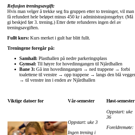
Refusjon treningsavgift:
Hvis man velger å trekke seg fra gruppen etter to treninger, vil man
få refundert hele beløpet minus 450 kr i administrasjonsgebyr. (Må
gi beskjed før 3. trening.) Etter dette refunderes ingen del av
treningsavgiften.
Fullt kurs:
Kurs merket i gult har blitt fullt.
Treningene foregår på:
Samhall:
Plasthallen på nedre parkeringsplass
Gymsal:
Til høyre for hovedinngangen til Njårdhallen
Bane 3:
Gå inn hovedinngangen → ned trappene → forbi
toalettene til venstre → opp trappene → langs den blå vegge
→ til venstre inn i enden av Njårdhallen
Viktige datoer for
Vår-semester
Høst-semester
Oppstart: uke
36
Oppstart: uke 3
Foreldremøte
Ingen trening i