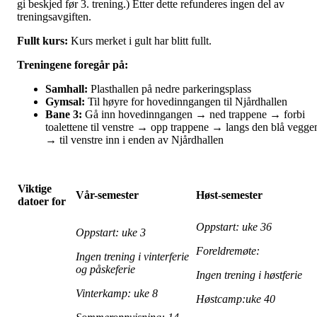
gi beskjed før 3. trening.) Etter dette refunderes ingen del av
treningsavgiften.
Fullt kurs:
Kurs merket i gult har blitt fullt.
Treningene foregår på:
Samhall:
Plasthallen på nedre parkeringsplass
Gymsal:
Til høyre for hovedinngangen til Njårdhallen
Bane 3:
Gå inn hovedinngangen → ned trappene → forbi
toalettene til venstre → opp trappene → langs den blå vegge
→ til venstre inn i enden av Njårdhallen
Viktige
Vår-semester
Høst-semester
datoer for
Oppstart: uke 36
Oppstart: uke 3
Foreldremøte:
Ingen trening i vinterferie
og påskeferie
Ingen trening i høstferie
Vinterkamp: uke 8
Høstcamp:uke 40