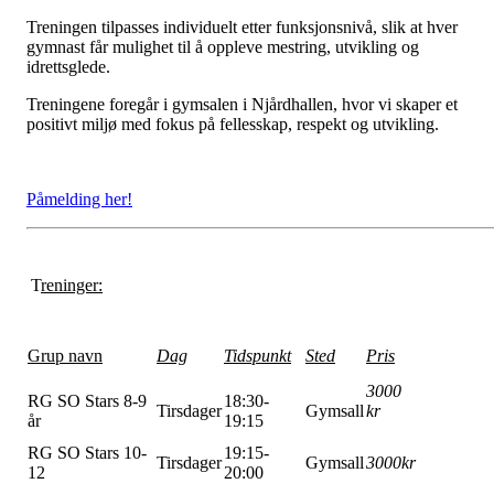
Treningen tilpasses individuelt etter funksjonsnivå, slik at hver
gymnast får mulighet til å oppleve mestring, utvikling og
idrettsglede.
Treningene foregår i gymsalen i Njårdhallen, hvor vi skaper et
positivt miljø med fokus på fellesskap, respekt og utvikling.
Påmelding her!
T
reninger:
Grup navn
Dag
Tidspunkt
Sted
Pris
3000
RG SO Stars 8-9
18:30-
Tirsdager
Gymsall
kr
år
19:15
RG SO Stars 10-
19:15-
Tirsdager
Gymsall
3000kr
12
20:00