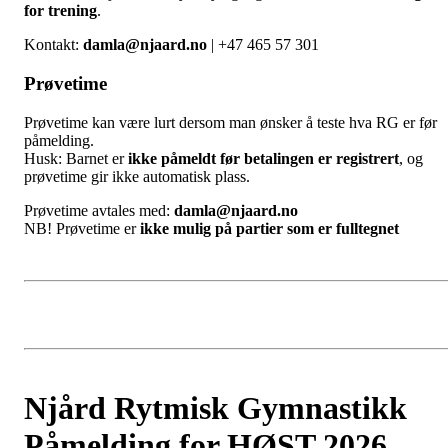
for trening
.
Kontakt:
damla@njaard.no
| +47 465 57 301
Prøvetime
Prøvetime kan være lurt dersom man ønsker å teste hva RG er før
påmelding.
Husk: Barnet er
ikke påmeldt før betalingen er registrert
, og
prøvetime gir ikke automatisk plass.
Prøvetime avtales med:
damla@njaard.no
NB! Prøvetime er
ikke mulig på partier som er fulltegnet
Njård Rytmisk Gymnastikk
Påmelding for HØST 2026