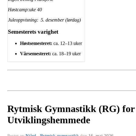
Høstcamp:uke 40
Juleoppvisning: 5. desember (lørdag)
Semesterets varighet
Høstsemesteret:
ca. 12–13 uker
Vårsemesteret:
ca. 18–19 uker
Rytmisk Gymnastikk (RG) for
Utviklingshemmede
Postet av
Njård - Rytmisk gymnastikk
den
16. mai 2026