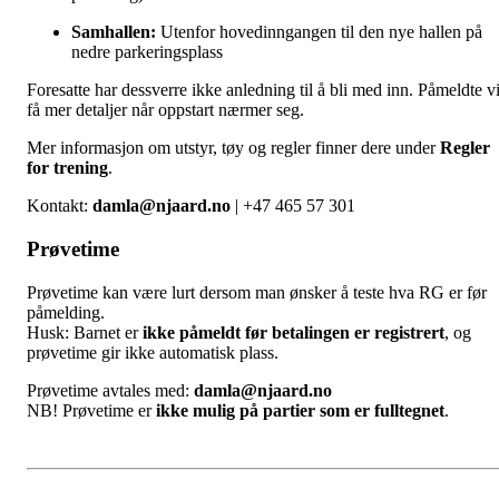
Samhallen:
Utenfor hovedinngangen til den nye hallen på
nedre parkeringsplass
Foresatte har dessverre ikke anledning til å bli med inn. Påmeldte vi
få mer detaljer når oppstart nærmer seg.
Mer informasjon om utstyr, tøy og regler finner dere under
Regler
for trening
.
Kontakt:
damla@njaard.no
| +47 465 57 301
Prøvetime
Prøvetime kan være lurt dersom man ønsker å teste hva RG er før
påmelding.
Husk: Barnet er
ikke påmeldt før betalingen er registrert
, og
prøvetime gir ikke automatisk plass.
Prøvetime avtales med:
damla@njaard.no
NB! Prøvetime er
ikke mulig på partier som er fulltegnet
.