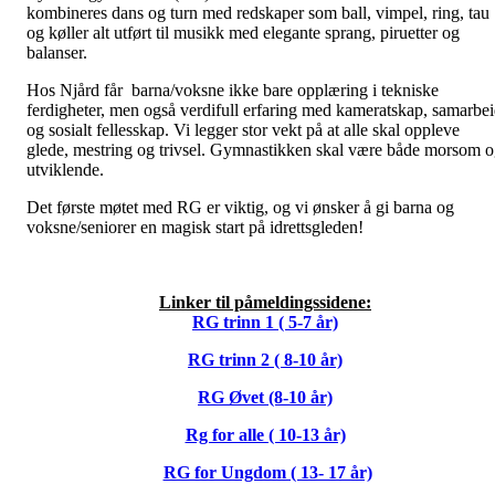
kombineres dans og turn med redskaper som ball, vimpel, ring, tau
og køller alt utført til musikk med elegante sprang, piruetter og
balanser.
Hos Njård får barna/voksne ikke bare opplæring i tekniske
ferdigheter, men også verdifull erfaring med kameratskap, samarbe
og sosialt fellesskap. Vi legger stor vekt på at alle skal oppleve
glede, mestring og trivsel. Gymnastikken skal være både morsom 
utviklende.
Det første møtet med RG er viktig, og vi ønsker å gi barna og
voksne/seniorer en magisk start på idrettsgleden!
Linker til påmeldingssidene:
RG trinn 1 ( 5-7 år)
RG trinn 2 ( 8-10 år)
RG Øvet (8-10 år)
Rg for alle ( 10-13 år)
RG for Ungdom ( 13- 17 år)