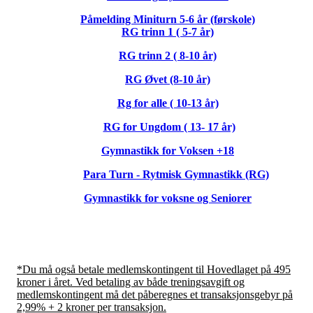
Påmelding Miniturn 5-6 år (førskole)
RG trinn 1 ( 5-7 år)
RG trinn 2 ( 8-10 år)
RG Øvet (8-10 år)
Rg for alle ( 10-13 år)
RG for Ungdom ( 13- 17 år)
Gymnastikk for Voksen +18
Para Turn - Rytmisk Gymnastikk (RG)
Gymnastikk for voksne og Seniorer
*Du må også betale medlemskontingent til Hovedlaget på 495
kroner i året. Ved betaling av både treningsavgift og
medlemskontingent må det påberegnes et transaksjonsgebyr på
2,99% + 2 kroner per transaksjon.