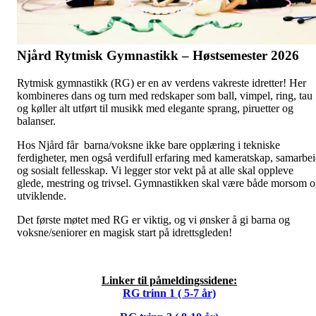
Njård Rytmisk Gymnastikk – Høstsemester 2026
Rytmisk gymnastikk (RG) er en av verdens vakreste idretter! Her
kombineres dans og turn med redskaper som ball, vimpel, ring, tau
og køller alt utført til musikk med elegante sprang, piruetter og
balanser.
Hos Njård får barna/voksne ikke bare opplæring i tekniske
ferdigheter, men også verdifull erfaring med kameratskap, samarbe
og sosialt fellesskap. Vi legger stor vekt på at alle skal oppleve
glede, mestring og trivsel. Gymnastikken skal være både morsom 
utviklende.
Det første møtet med RG er viktig, og vi ønsker å gi barna og
voksne/seniorer en magisk start på idrettsgleden!
Linker til påmeldingssidene:
RG trinn 1 ( 5-7 år)