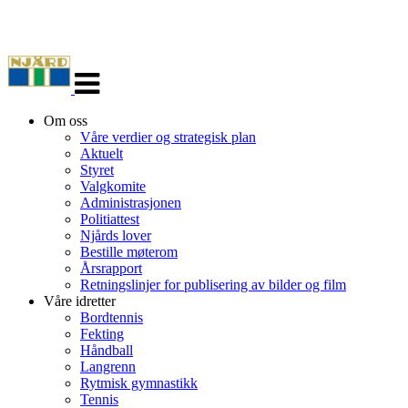
Veksle
navigasjon
Om oss
Våre verdier og strategisk plan
Aktuelt
Styret
Valgkomite
Administrasjonen
Politiattest
Njårds lover
Bestille møterom
Årsrapport
Retningslinjer for publisering av bilder og film
Våre idretter
Bordtennis
Fekting
Håndball
Langrenn
Rytmisk gymnastikk
Tennis