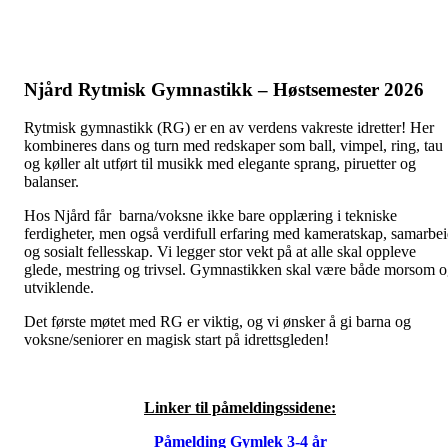
Njård Rytmisk Gymnastikk – Høstsemester 2026
Rytmisk gymnastikk (RG) er en av verdens vakreste idretter! Her
kombineres dans og turn med redskaper som ball, vimpel, ring, tau
og køller alt utført til musikk med elegante sprang, piruetter og
balanser.
Hos Njård får barna/voksne ikke bare opplæring i tekniske
ferdigheter, men også verdifull erfaring med kameratskap, samarbe
og sosialt fellesskap. Vi legger stor vekt på at alle skal oppleve
glede, mestring og trivsel. Gymnastikken skal være både morsom 
utviklende.
Det første møtet med RG er viktig, og vi ønsker å gi barna og
voksne/seniorer en magisk start på idrettsgleden!
Linker til påmeldingssidene:
Påmelding Gymlek 3-4 år