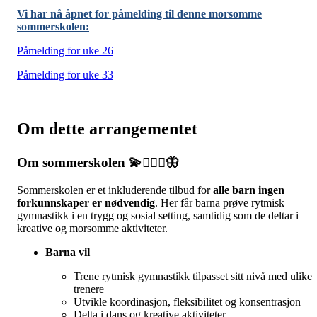
Vi har nå åpnet for påmelding til denne morsomme
sommerskolen:
Påmelding for uke 26
Påmelding for uke 33
Om dette arrangementet
Om sommerskolen 💫🤸🏻‍♀️🦋
Sommerskolen er et inkluderende tilbud for
alle barn ingen
forkunnskaper er nødvendig
. Her får barna prøve rytmisk
gymnastikk i en trygg og sosial setting, samtidig som de deltar i
kreative og morsomme aktiviteter.
Barna vil
Trene rytmisk gymnastikk tilpasset sitt nivå med ulike
trenere
Utvikle koordinasjon, fleksibilitet og konsentrasjon
Delta i dans og kreative aktiviteter