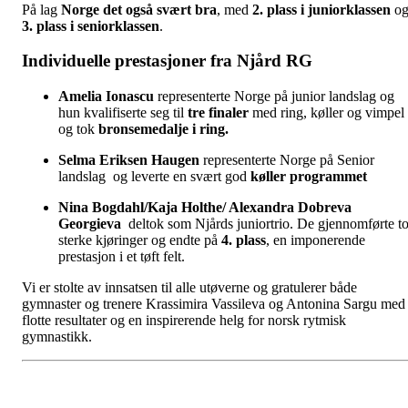
På lag
Norge det også svært bra
, med
2. plass i juniorklassen
o
3. plass i seniorklassen
.
Individuelle prestasjoner fra Njård RG
Amelia Ionascu
representerte Norge på junior landslag og
hun kvalifiserte seg til
tre finaler
med ring, køller og vimpel
og tok
bronsemedalje i ring.
Selma Eriksen Haugen
representerte Norge på Senior
landslag og leverte en svært god
køller programmet
Nina Bogdahl/Kaja Holthe
/ Alexandra Dobreva
Georgieva
deltok som Njårds juniortrio. De gjennomførte t
sterke kjøringer og endte på
4. plass
, en imponerende
prestasjon i et tøft felt.
Vi er stolte av innsatsen til alle utøverne og gratulerer både
gymnaster og trenere Krassimira Vassileva og Antonina Sargu med
flotte resultater og en inspirerende helg for norsk rytmisk
gymnastikk.