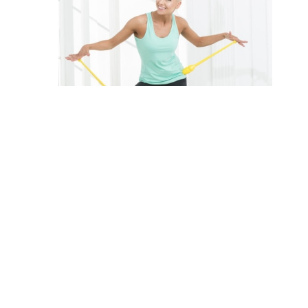
Hvis du er 30+ eller litt yngre, er den gruppen for deg!