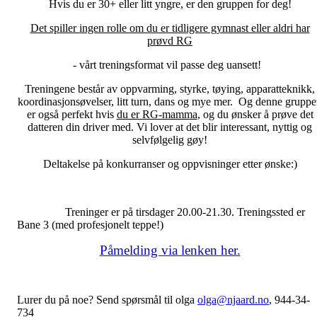
Hvis du er 30+ eller litt yngre, er den gruppen for deg!
Det spiller ingen rolle om du er tidligere gymnast eller aldri har
prøvd RG
- vårt treningsformat vil passe deg uansett!
Treningene består av oppvarming, styrke, tøying, apparatteknikk,
koordinasjonsøvelser, litt turn, dans og mye mer. Og denne grupp
er også perfekt hvis
du er RG-mamma
, og du ønsker å prøve det
datteren din driver med. Vi lover at det blir interessant, nyttig og
selvfølgelig gøy!
Deltakelse på konkurranser og oppvisninger etter ønske:)
Treninger er på tirsdager 20.00-21.30. Treningssted er
Bane 3 (med profesjonelt teppe!)
Påmelding via lenken her.
Lurer du på noe? Send spørsmål til olga
olga@njaard.no
, 944-34-
734