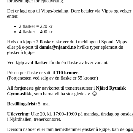
forutsetninger for epledyrking.
Det er lagt opp til Vipps-betaling. Dere betaler via Vipps og velger
enten:
2 flasker = 220 kr
4 flasker = 400 kr
Hvis du kjøper
2 flasker
, skriver du i meldingen i Spond, Vipps
eller på e-post til
damla@njaard.no
hvilke typer eplemost du
ønsker å kjøpe.
Ved kjøp av
4 flasker
får du én flaske av hver variant.
Prisen per flaske er satt til
110 kroner
.
(Fortjenesten ved salg av én flaske er 55 kroner.)
All fortjeneste går uavkortet til trenerressurser i
Njård Rytmisk
Gymnastikk
, som barna vil ha stor glede av. 😊
Bestillingsfrist:
5. mai
Utlevering:
Uke 20, kl. 17:00–19:00 på mandag, tirsdag og onsda
i Njårdhallen, trenerkontoret.
Dersom naboer eller familiemedlemmer ønsker å kjøpe, kan de ogs