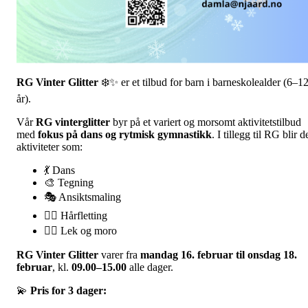
RG Vinter Glitter
❄️✨ er et tilbud for barn i barneskolealder (6–1
år).
Vår
RG vinter
glitter
byr på et variert og morsomt aktivitetstilbud
med
fokus på dans og rytmisk gymnastikk
. I tillegg til RG blir d
aktiviteter som:
💃 Dans
🎨 Tegning
🎭 Ansiktsmaling
💇‍♀️ Hårfletting
🤸‍♀️ Lek og moro
RG Vinter Glitter
varer fra
mandag 16. februar til onsdag 18.
februar
, kl.
09.00–15.00
alle dager.
💫
Pris for 3 dager: