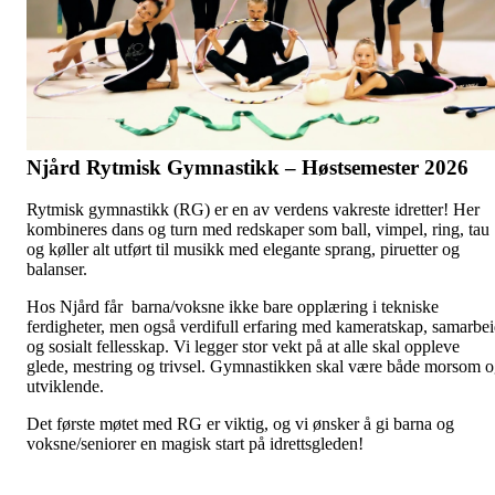
Njård Rytmisk Gymnastikk – Høstsemester 2026
Rytmisk gymnastikk (RG) er en av verdens vakreste idretter! Her
kombineres dans og turn med redskaper som ball, vimpel, ring, tau
og køller alt utført til musikk med elegante sprang, piruetter og
balanser.
Hos Njård får barna/voksne ikke bare opplæring i tekniske
ferdigheter, men også verdifull erfaring med kameratskap, samarbe
og sosialt fellesskap. Vi legger stor vekt på at alle skal oppleve
glede, mestring og trivsel. Gymnastikken skal være både morsom 
utviklende.
Det første møtet med RG er viktig, og vi ønsker å gi barna og
voksne/seniorer en magisk start på idrettsgleden!