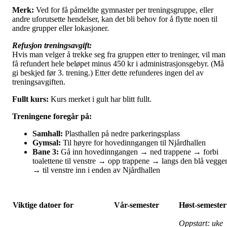
Merk:
Ved for få påmeldte gymnaster per treningsgruppe, eller
andre uforutsette hendelser, kan det bli behov for å flytte noen til
andre grupper eller lokasjoner.
Refusjon treningsavgift:
Hvis man velger å trekke seg fra gruppen etter to treninger, vil man
få refundert hele beløpet minus 450 kr i administrasjonsgebyr. (Må
gi beskjed før 3. trening.) Etter dette refunderes ingen del av
treningsavgiften.
Fullt kurs:
Kurs merket i gult har blitt fullt.
Treningene foregår på:
Samhall:
Plasthallen på nedre parkeringsplass
Gymsal:
Til høyre for hovedinngangen til Njårdhallen
Bane 3:
Gå inn hovedinngangen → ned trappene → forbi
toalettene til venstre → opp trappene → langs den blå vegge
→ til venstre inn i enden av Njårdhallen
Viktige datoer for
Vår-semester
Høst-semester
Oppstart: uke