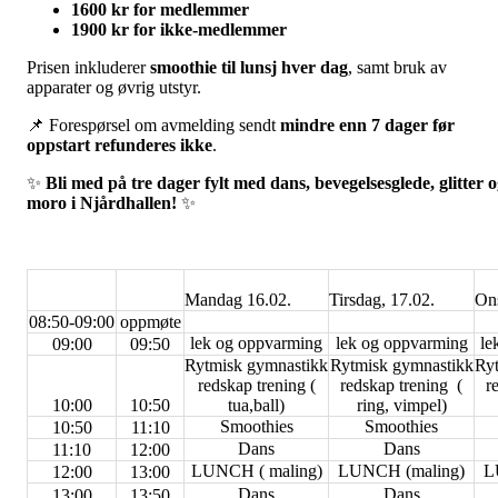
1600 kr for medlemmer
1900 kr for ikke-medlemmer
Prisen inkluderer
smoothie til lunsj hver dag
, samt bruk av
apparater og øvrig utstyr.
📌 Forespørsel om avmelding sendt
mindre enn 7 dager før
oppstart refunderes ikke
.
✨
Bli med på tre dager fylt med dans, bevegelsesglede, glitter 
moro i Njårdhallen!
✨
Mandag 16.02.
Tirsdag, 17.02.
Ons
08:50-09:00
oppmøte
lek og oppvarming
lek og oppvarming
le
09:00
09:50
Rytmisk gymnastikk
Rytmisk gymnastikk
Ry
redskap trening (
redskap trening (
r
10:00
10:50
tua,ball)
ring, vimpel)
Smoothies
Smoothies
10:50
11:10
Dans
Dans
11:10
12:00
LUNCH ( maling)
LUNCH (maling)
L
12:00
13:00
Dans
Dans
13:00
13:50