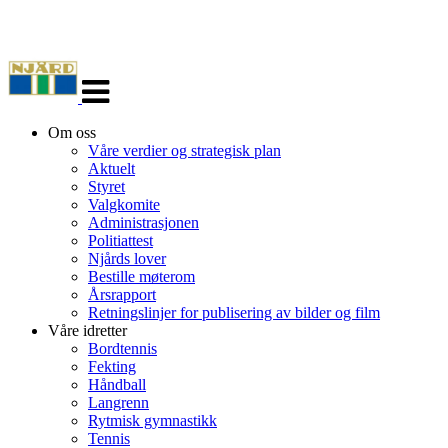
Veksle
navigasjon
Om oss
Våre verdier og strategisk plan
Aktuelt
Styret
Valgkomite
Administrasjonen
Politiattest
Njårds lover
Bestille møterom
Årsrapport
Retningslinjer for publisering av bilder og film
Våre idretter
Bordtennis
Fekting
Håndball
Langrenn
Rytmisk gymnastikk
Tennis