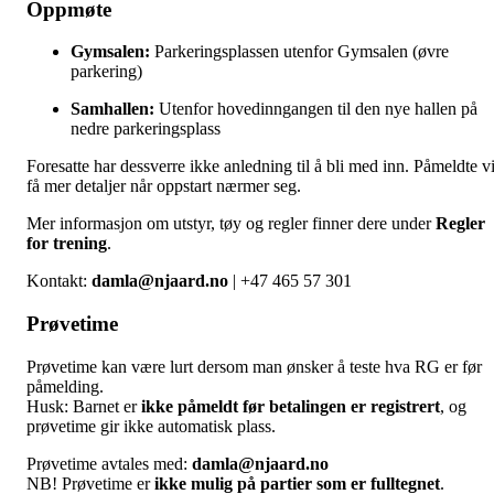
Oppmøte
Gymsalen:
Parkeringsplassen utenfor Gymsalen (øvre
parkering)
Samhallen:
Utenfor hovedinngangen til den nye hallen på
nedre parkeringsplass
Foresatte har dessverre ikke anledning til å bli med inn. Påmeldte vi
få mer detaljer når oppstart nærmer seg.
Mer informasjon om utstyr, tøy og regler finner dere under
Regler
for trening
.
Kontakt:
damla@njaard.no
| +47 465 57 301
Prøvetime
Prøvetime kan være lurt dersom man ønsker å teste hva RG er før
påmelding.
Husk: Barnet er
ikke påmeldt før betalingen er registrert
, og
prøvetime gir ikke automatisk plass.
Prøvetime avtales med:
damla@njaard.no
NB! Prøvetime er
ikke mulig på partier som er fulltegnet
.