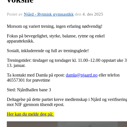
Postet av
Njård - Rytmisk gymnastikk
den
4. des 2025
Morsom og variert trening, ingen erfaring nødvendig!
Fokus på bevegelighet, styrke, balanse, rytme og enkel
apparatteknikk.
Sosialt, inkluderende og full av treningsglede!
Treningstider: tirsdager og torsdager kl. 11.00–12.00 oppstart uke 3
13. januar.
Ta kontakt med Damla på epost:
damla@njaard.no
eller telefon
46557301 for prøvetime
Sted: Njårdhallen bane 3
Deltagelse på dette partiet kreve medlemskap i Njård og verifiserin
mot NIF gjennom tilsendt epost.
Her kan du melde deg på: