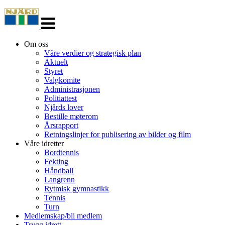
Veksle
navigasjon
Om oss
Våre verdier og strategisk plan
Aktuelt
Styret
Valgkomite
Administrasjonen
Politiattest
Njårds lover
Bestille møterom
Årsrapport
Retningslinjer for publisering av bilder og film
Våre idretter
Bordtennis
Fekting
Håndball
Langrenn
Rytmisk gymnastikk
Tennis
Turn
Medlemskap/bli medlem
Trygg idrett