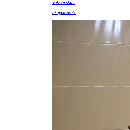
Voksen skole
Skøyen skole