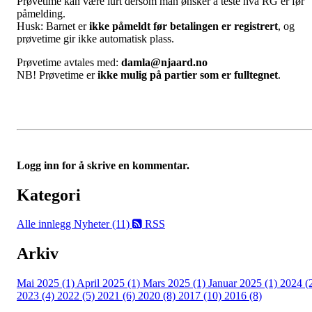
Prøvetime kan være lurt dersom man ønsker å teste hva RG er før
påmelding.
Husk: Barnet er
ikke påmeldt før betalingen er registrert
, og
prøvetime gir ikke automatisk plass.
Prøvetime avtales med:
damla@njaard.no
NB! Prøvetime er
ikke mulig på partier som er fulltegnet
.
Logg inn for å skrive en kommentar.
Kategori
Alle innlegg
Nyheter (11)
RSS
Arkiv
Mai 2025 (1)
April 2025 (1)
Mars 2025 (1)
Januar 2025 (1)
2024 (
2023 (4)
2022 (5)
2021 (6)
2020 (8)
2017 (10)
2016 (8)