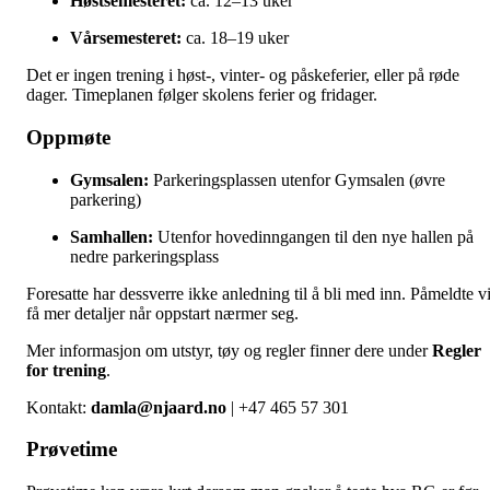
Høstsemesteret:
ca. 12–13 uker
Vårsemesteret:
ca. 18–19 uker
Det er ingen trening i høst-, vinter- og påskeferier, eller på røde
dager. Timeplanen følger skolens ferier og fridager.
Oppmøte
Gymsalen:
Parkeringsplassen utenfor Gymsalen (øvre
parkering)
Samhallen:
Utenfor hovedinngangen til den nye hallen på
nedre parkeringsplass
Foresatte har dessverre ikke anledning til å bli med inn. Påmeldte vi
få mer detaljer når oppstart nærmer seg.
Mer informasjon om utstyr, tøy og regler finner dere under
Regler
for trening
.
Kontakt:
damla@njaard.no
| +47 465 57 301
Prøvetime