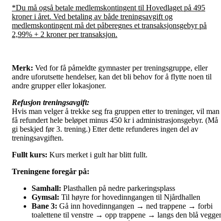
*Du må også betale medlemskontingent til Hovedlaget på 495
kroner i året. Ved betaling av både treningsavgift og
medlemskontingent må det påberegnes et transaksjonsgebyr på
2,99% + 2 kroner per transaksjon.
Merk:
Ved for få påmeldte gymnaster per treningsgruppe, eller
andre uforutsette hendelser, kan det bli behov for å flytte noen til
andre grupper eller lokasjoner.
Refusjon treningsavgift:
Hvis man velger å trekke seg fra gruppen etter to treninger, vil man
få refundert hele beløpet minus 450 kr i administrasjonsgebyr. (Må
gi beskjed før 3. trening.) Etter dette refunderes ingen del av
treningsavgiften.
Fullt kurs:
Kurs merket i gult har blitt fullt.
Treningene foregår på:
Samhall:
Plasthallen på nedre parkeringsplass
Gymsal:
Til høyre for hovedinngangen til Njårdhallen
Bane 3:
Gå inn hovedinngangen → ned trappene → forbi
toalettene til venstre → opp trappene → langs den blå vegge