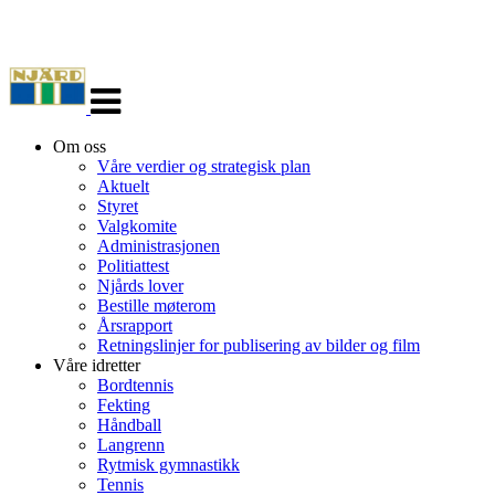
Veksle
navigasjon
Om oss
Våre verdier og strategisk plan
Aktuelt
Styret
Valgkomite
Administrasjonen
Politiattest
Njårds lover
Bestille møterom
Årsrapport
Retningslinjer for publisering av bilder og film
Våre idretter
Bordtennis
Fekting
Håndball
Langrenn
Rytmisk gymnastikk
Tennis