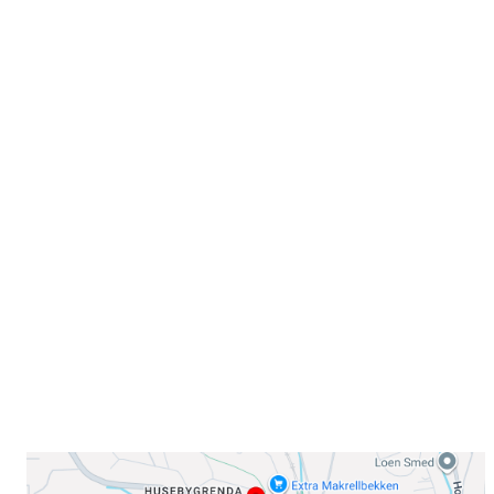
Velkommen til Njård
Sammen blir vi best!
Sørkedalsveien 106,
0378 Oslo
E-post: info@njaard.no
Telefon:
23 22 22 50
Organisasjonsnummer: 971435577
Her finner du oss