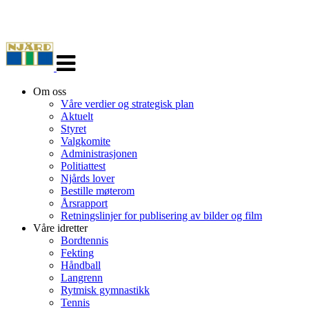
Veksle
navigasjon
Om oss
Våre verdier og strategisk plan
Aktuelt
Styret
Valgkomite
Administrasjonen
Politiattest
Njårds lover
Bestille møterom
Årsrapport
Retningslinjer for publisering av bilder og film
Våre idretter
Bordtennis
Fekting
Håndball
Langrenn
Rytmisk gymnastikk
Tennis