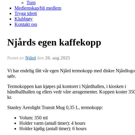
Turn
Medlemskap/bli medlem
Trygg idrett
Klubbtøy
Kontakt oss
Njårds egen kaffekopp
Postet av
Njård
den
26. aug 2025
Vi har endelig fått vår egen Njård termokopp med diskre Njårdlogo
sølv.
Termokoppen kan kjøpes på kontoret i Njårdhallen, i kiosken i
håndballhallen og ellers vedr våre arragementer. Koppen koster 35
kr.
Stanley Aerolight Transit Mug 0,35 L, termokopp:
Volum: 350 ml
Holder varm (antall timer): 4 hours
Holder kjølig (antall timer): 6 hours