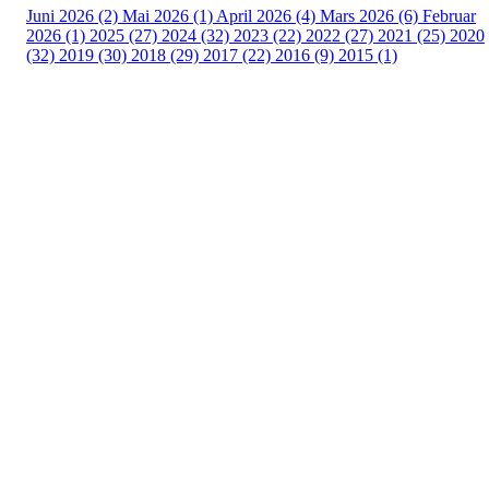
Juni 2026 (2)
Mai 2026 (1)
April 2026 (4)
Mars 2026 (6)
Februar
2026 (1)
2025 (27)
2024 (32)
2023 (22)
2022 (27)
2021 (25)
2020
(32)
2019 (30)
2018 (29)
2017 (22)
2016 (9)
2015 (1)
Velkommen til Njård
Sammen blir vi best!
Sørkedalsveien 106,
0378 Oslo
E-post: info@njaard.no
Telefon:
23 22 22 50
Organisasjonsnummer: 971435577