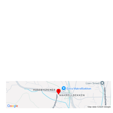
Velkommen til Njård
Sammen blir vi best!
Sørkedalsveien 106,
0378 Oslo
E-post: info@njaard.no
Telefon:
23 22 22 50
Organisasjonsnummer: 971435577
Her finner du oss