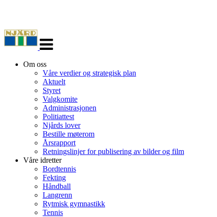
Veksle
navigasjon
Om oss
Våre verdier og strategisk plan
Aktuelt
Styret
Valgkomite
Administrasjonen
Politiattest
Njårds lover
Bestille møterom
Årsrapport
Retningslinjer for publisering av bilder og film
Våre idretter
Bordtennis
Fekting
Håndball
Langrenn
Rytmisk gymnastikk
Tennis