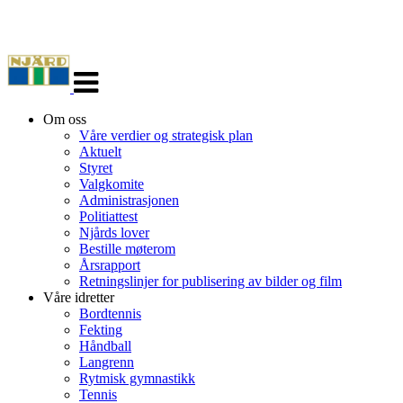
Veksle
navigasjon
Om oss
Våre verdier og strategisk plan
Aktuelt
Styret
Valgkomite
Administrasjonen
Politiattest
Njårds lover
Bestille møterom
Årsrapport
Retningslinjer for publisering av bilder og film
Våre idretter
Bordtennis
Fekting
Håndball
Langrenn
Rytmisk gymnastikk
Tennis