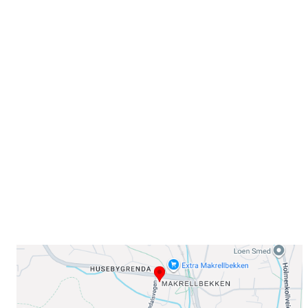
Velkommen til Njård
Sammen blir vi best!
Sørkedalsveien 106,
0378 Oslo
E-post: info@njaard.no
Telefon:
23 22 22 50
Organisasjonsnummer: 971435577
Her finner du oss