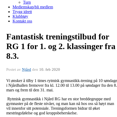
Turn
Medlemskap/bli medlem
Trygg idrett
Klubbtøy
Kontakt oss
Fantastisk treningstilbud for
RG 1 for 1. og 2. klassinger fra
8.3.
Postet av
Njård
den
10. feb 2020
Vi ønsker å tilby 1 times rytmisk gymnastikk-trening på 10 søndage
i Njårdhallen fremover fra kl. 12.00 til 13.00 på søndager fra den 8.
mars og frem til den 31. mai.
Rytmisk gymnastikk i Njård RG har en stor breddegruppe med
gymnaster på de fleste nivåer, og man kan nå hos oss så høyt man
vil innenfor sitt potensiale. Treningsformen bidrar til øket
mestringsfølelse og god kroppsbeherskelse.