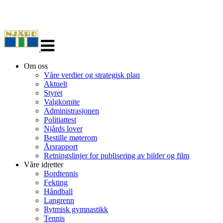
Veksle
navigasjon
Om oss
Våre verdier og strategisk plan
Aktuelt
Styret
Valgkomite
Administrasjonen
Politiattest
Njårds lover
Bestille møterom
Årsrapport
Retningslinjer for publisering av bilder og film
Våre idretter
Bordtennis
Fekting
Håndball
Langrenn
Rytmisk gymnastikk
Tennis