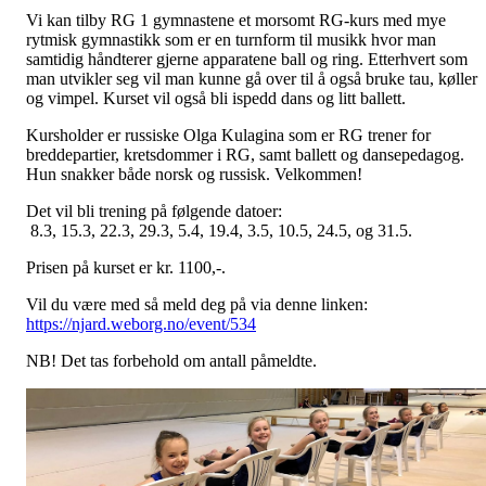
Vi kan tilby RG 1 gymnastene et morsomt RG-kurs med mye
rytmisk gymnastikk som er en turnform til musikk hvor man
samtidig håndterer gjerne apparatene ball og ring. Etterhvert som
man utvikler seg vil man kunne gå over til å også bruke tau, køller
og vimpel. Kurset vil også bli ispedd dans og litt ballett.
Kursholder er russiske Olga Kulagina som er RG trener for
breddepartier, kretsdommer i RG, samt ballett og dansepedagog.
Hun snakker både norsk og russisk. Velkommen!
Det vil bli trening på følgende datoer:
8.3, 15.3, 22.3, 29.3, 5.4, 19.4, 3.5, 10.5, 24.5, og 31.5.
Prisen på kurset er kr. 1100,-.
Vil du være med så meld deg på via denne linken:
https://njard.weborg.no/event/534
NB! Det tas forbehold om antall påmeldte.