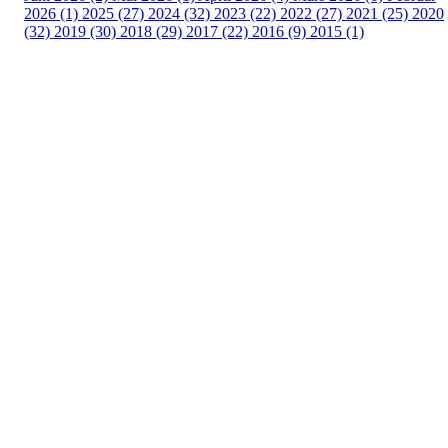
2026 (1)
2025 (27)
2024 (32)
2023 (22)
2022 (27)
2021 (25)
2020
(32)
2019 (30)
2018 (29)
2017 (22)
2016 (9)
2015 (1)
Velkommen til Njård
Sammen blir vi best!
Sørkedalsveien 106,
0378 Oslo
E-post: info@njaard.no
Telefon:
23 22 22 50
Organisasjonsnummer: 971435577
Her finner du oss