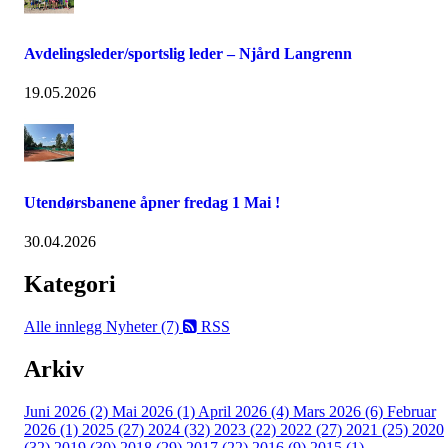
Avdelingsleder/sportslig leder – Njård Langrenn
19.05.2026
Utendørsbanene åpner fredag 1 Mai !
30.04.2026
Kategori
Alle innlegg
Nyheter (7)
RSS
Arkiv
Juni 2026 (2)
Mai 2026 (1)
April 2026 (4)
Mars 2026 (6)
Februar
2026 (1)
2025 (27)
2024 (32)
2023 (22)
2022 (27)
2021 (25)
2020
(32)
2019 (30)
2018 (29)
2017 (22)
2016 (9)
2015 (1)