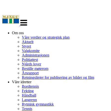
Veksle
navigasjon
Om oss
Våre verdier og strategisk plan
Aktuelt
Styret
Valgkomite
Administrasjonen
Politiattest
Njårds lover
Bestille møterom
Årsrapport
Retningslinjer for publisering av bilder og film
Våre idretter
Bordtennis
Fekting
Håndball
Langrenn
Rytmisk gymnastikk
Tennis