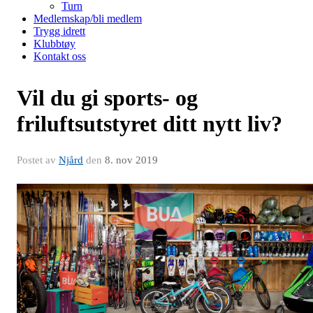
Turn
Medlemskap/bli medlem
Trygg idrett
Klubbtøy
Kontakt oss
Vil du gi sports- og
friluftsutstyret ditt nytt liv?
Postet av
Njård
den
8. nov 2019