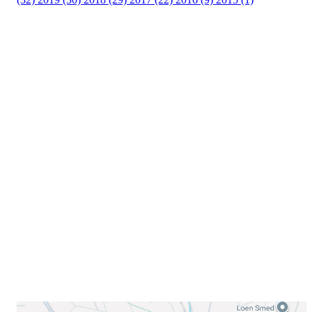
Velkommen til Njård
Sammen blir vi best!
Sørkedalsveien 106,
0378 Oslo
E-post: info@njaard.no
Telefon:
23 22 22 50
Organisasjonsnummer: 971435577
Her finner du oss