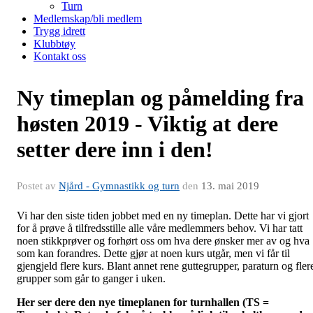
Turn
Medlemskap/bli medlem
Trygg idrett
Klubbtøy
Kontakt oss
Ny timeplan og påmelding fra
høsten 2019 - Viktig at dere
setter dere inn i den!
Postet av
Njård - Gymnastikk og turn
den
13. mai 2019
Vi har den siste tiden jobbet med en ny timeplan. Dette har vi gjort
for å prøve å tilfredsstille alle våre medlemmers behov. Vi har tatt
noen stikkprøver og forhørt oss om hva dere ønsker mer av og hva
som kan forandres. Dette gjør at noen kurs utgår, men vi får til
gjengjeld flere kurs. Blant annet rene guttegrupper, paraturn og fler
grupper som går to ganger i uken.
Her ser dere den nye timeplanen for turnhallen (TS =