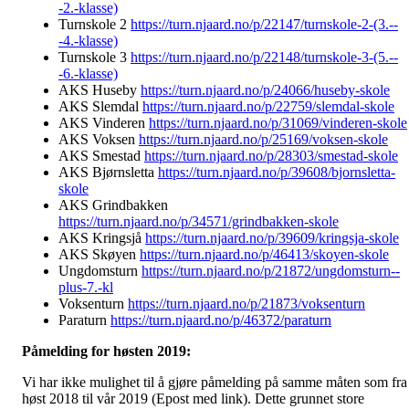
-2.-klasse)
Turnskole 2
https://turn.njaard.no/p/22147/turnskole-2-(3.--
-4.-klasse)
Turnskole 3
https://turn.njaard.no/p/22148/turnskole-3-(5.--
-6.-klasse)
AKS Huseby
https://turn.njaard.no/p/24066/huseby-skole
AKS Slemdal
https://turn.njaard.no/p/22759/slemdal-skole
AKS Vinderen
https://turn.njaard.no/p/31069/vinderen-skole
AKS Voksen
https://turn.njaard.no/p/25169/voksen-skole
AKS Smestad
https://turn.njaard.no/p/28303/smestad-skole
AKS Bjørnsletta
https://turn.njaard.no/p/39608/bjornsletta-
skole
AKS Grindbakken
https://turn.njaard.no/p/34571/grindbakken-skole
AKS Kringsjå
https://turn.njaard.no/p/39609/kringsja-skole
AKS Skøyen
https://turn.njaard.no/p/46413/skoyen-skole
Ungdomsturn
https://turn.njaard.no/p/21872/ungdomsturn--
plus-7.-kl
Voksenturn
https://turn.njaard.no/p/21873/voksenturn
Paraturn
https://turn.njaard.no/p/46372/paraturn
Påmelding for høsten 2019:
Vi har ikke mulighet til å gjøre påmelding på samme måten som fra
høst 2018 til vår 2019 (Epost med link). Dette grunnet store