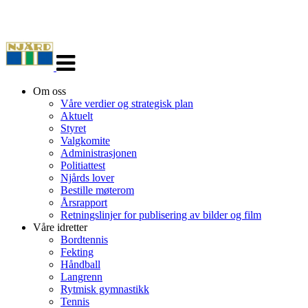
Veksle
navigasjon
Om oss
Våre verdier og strategisk plan
Aktuelt
Styret
Valgkomite
Administrasjonen
Politiattest
Njårds lover
Bestille møterom
Årsrapport
Retningslinjer for publisering av bilder og film
Våre idretter
Bordtennis
Fekting
Håndball
Langrenn
Rytmisk gymnastikk
Tennis