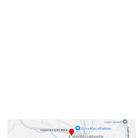
Velkommen til Njård
Sammen blir vi best!
Sørkedalsveien 106,
0378 Oslo
E-post: info@njaard.no
Telefon:
23 22 22 50
Organisasjonsnummer: 971435577
Her finner du oss