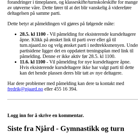
forandringer i timeplanen, og klasseskifte/turnskoleskifte for mange
av utøverne våre. Dette fører til at det blir vanskelig å videreføre
deltagelsen på samme parti.
Dette betyr at påmeldingen vil gjøres på følgende måte:
28.5. kl 1100 -
Vil påmelding for eksisterende kursdeltagere
åpne. Klikk på ønsket link til parti over eller gå til
turn.njaard.no og velg ønsket parti i nedtrekksmenyen. Unde
partisidene ligger det en oppdatert treningsplan med link til
påmelding. Denne er ikke aktiv før 28.5. kl 1100.
11.6. kl 1100 -
Vil påmelding for nye kursdeltagere åpne.
Hvis eksisterende kursdeltagere ikke har valgt parti til dette
kan det hende plassen deres blir tatt av nye deltagere.
Har dere problemer med påmelding kan dere ta kontakt med
fredrik@njaard.no
eller 455 16 394.
Logg inn for å skrive en kommentar.
Siste fra Njård - Gymnastikk og turn