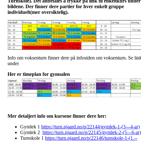
Turnskole). Det anbefales å trykke på link til enkeltkurs under
bildene. Der finner dere partier for hver enkelt gruppe
individuelt(mer oversiktelig).
Info om voksenturn finner dere på infosiden om voksenturn. Se lin
under
Her er timeplan for gymsalen
Mer detaljert info om kursene finner dere her:
Gymlek 1
https://turn.njaard.no/p/22144/gymlek-1-(3---4-ar)
Gymlek 2
https://turn.njaard.no/p/22145/gymlek-2-(5---6-ar)
Turnskole 1
https://turn.njaard.no/p/22146/turnskole-1-(1.--