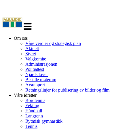
Veksle
navigasjon
Om oss
Våre verdier og strategisk plan
Aktuelt
Styret
Valgkomite
Administrasjonen
Politiattest
Njårds lover
Bestille møterom
Årsrapport
Retningslinjer for publisering av bilder og film
Våre idretter
Bordtennis
Fekting
Håndball
Langrenn
Rytmisk gymnastikk
Tennis