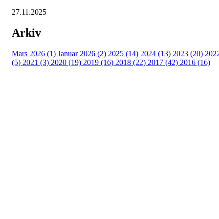
27.11.2025
Arkiv
Mars 2026 (1)
Januar 2026 (2)
2025 (14)
2024 (13)
2023 (20)
202
(5)
2021 (3)
2020 (19)
2019 (16)
2018 (22)
2017 (42)
2016 (16)
Velkommen til Njård
Sammen blir vi best!
Sørkedalsveien 106,
0378 Oslo
E-post: info@njaard.no
Telefon:
23 22 22 50