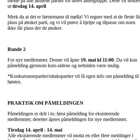
melde på alle aktuelle partier for deres aldergruppe. Dette vil sende
ut
tirsdag 14. april
Merk da at det er førstemann til mølla! Vi regner med at de fleste få
plass på ønsket parti, og vi vil prøve å hjelpe og tilpasse om noen
ikke får plass der de ønsker.
Runde 2
For nye medlemmer. Denne vil åpne
19. mai kl 11:00
. Da vil kun
påmelding gjennom kurs-sidene og nettsiden være mulig.
*Konkurransepartier/uttakspartier vil få egen info om påmelding til
høsten.
PRAKTISK OM PÅMELDINGEN
Påmeldingen er delt i to; først påmelding for eksisterende
medlemmer, deretter åpnes påmeldingen for nye medlemmer.
Tirsdag 14. april - 14. mai
Alle eksisterende medlemmer vil motta en eller flere meldinger i