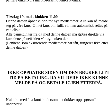
på flere enkeltkurs må prosessen ovenfor gjentas.
Tirsdag 19. mai - klokken 11.00
Denne datoen åpner vi opp for nye medlemmer. Alle kan nå melde
seg på våre kurs. Om et kurs blir fullt, vil man automatisk settes på
venteliste.
Alle påmeldinger fra og med denne datoen må gjøres direkte via
kursidene på nettsiden vår og lenken der.
(Lenkene som eksisterende medlemmer har fått, fungerer ikke etter
denne datoen).
IKKE OPPDATER SIDEN OM DEN BRUKER LIT
TID PÅ BETALING. DA VIL DERE IKKE KUNNE
MELDE PÅ OG BETALE IGJEN ETTERPÅ.
Nøl ikke med å ta kontakt dersom det dukker opp spørsmål
underveis!