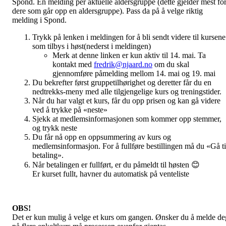
Spond. Én melding per aktuelle aldersgruppe (dette gjelder mest fo
dere som går opp en aldersgruppe). Pass da på å velge riktig
melding i Spond.
Trykk på lenken i meldingen for å bli sendt videre til kursene
som tilbys i høst(nederst i meldingen)
Merk at denne linken er kun aktiv til 14. mai. Ta
kontakt med
fredrik@njaard.no
om du skal
gjennomføre påmelding mellom 14. mai og 19. mai
Du bekrefter først gruppetilhørighet og deretter får du en
nedtrekks-meny med alle tilgjengelige kurs og treningstider.
Når du har valgt et kurs, får du opp prisen og kan gå videre
ved å trykke på «neste»
Sjekk at medlemsinformasjonen som kommer opp stemmer,
og trykk neste
Du får nå opp en oppsummering av kurs og
medlemsinformasjon. For å fullføre bestillingen må du «Gå ti
betaling».
Når betalingen er fullført, er du påmeldt til høsten 😊
Er kurset fullt, havner du automatisk på venteliste
OBS!
Det er kun mulig å velge et kurs om gangen. Ønsker du å melde de