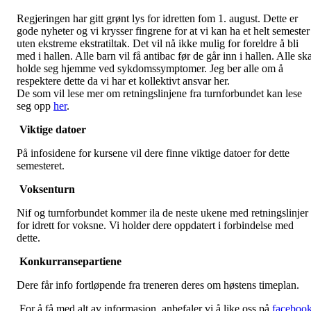
Regjeringen har gitt grønt lys for idretten fom 1. august. Dette er
gode nyheter og vi krysser fingrene for at vi kan ha et helt semester
uten ekstreme ekstratiltak. Det vil nå ikke mulig for foreldre å bli
med i hallen. Alle barn vil få antibac før de går inn i hallen. Alle sk
holde seg hjemme ved sykdomssymptomer. Jeg ber alle om å
respektere dette da vi har et kollektivt ansvar her.
De som vil lese mer om retningslinjene fra turnforbundet kan lese
seg opp
her
.
Viktige datoer
På infosidene for kursene vil dere finne viktige datoer for dette
semesteret.
Voksenturn
Nif og turnforbundet kommer ila de neste ukene med retningslinjer
for idrett for voksne. Vi holder dere oppdatert i forbindelse med
dette.
Konkurransepartiene
Dere får info fortløpende fra treneren deres om høstens timeplan.
For å få med alt av informasjon, anbefaler vi å like oss på
faceboo