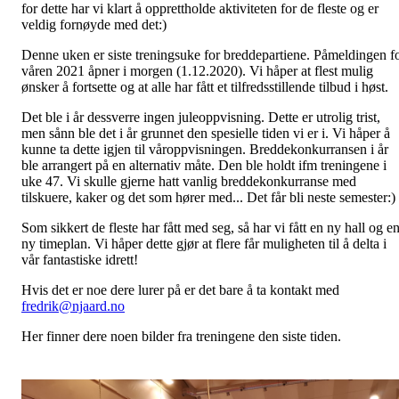
for dette har vi klart å opprettholde aktiviteten for de fleste og er
veldig fornøyde med det:)
Denne uken er siste treningsuke for breddepartiene. Påmeldingen f
våren 2021 åpner i morgen (1.12.2020). Vi håper at flest mulig
ønsker å fortsette og at alle har fått et tilfredsstillende tilbud i høst.
Det ble i år dessverre ingen juleoppvisning. Dette er utrolig trist,
men sånn ble det i år grunnet den spesielle tiden vi er i. Vi håper å
kunne ta dette igjen til våroppvisningen. Breddekonkurransen i år
ble arrangert på en alternativ måte. Den ble holdt ifm treningene i
uke 47. Vi skulle gjerne hatt vanlig breddekonkurranse med
tilskuere, kaker og det som hører med... Det får bli neste semester:)
Som sikkert de fleste har fått med seg, så har vi fått en ny hall og e
ny timeplan. Vi håper dette gjør at flere får muligheten til å delta i
vår fantastiske idrett!
Hvis det er noe dere lurer på er det bare å ta kontakt med
fredrik@njaard.no
Her finner dere noen bilder fra treningene den siste tiden.