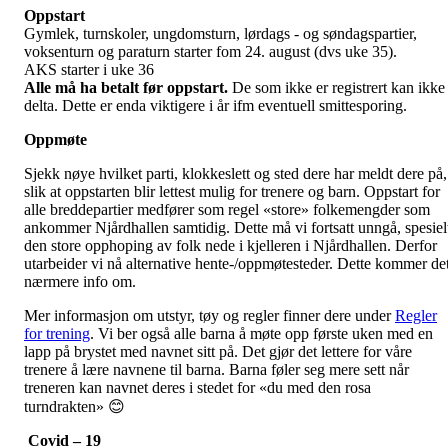
Oppstart
Gymlek, turnskoler, ungdomsturn, lørdags - og søndagspartier,
voksenturn og paraturn starter fom 24. august (dvs uke 35).
AKS starter i uke 36
Alle må ha betalt før oppstart.
De som ikke er registrert kan ikke
delta. Dette er enda viktigere i år ifm eventuell smittesporing.
Oppmøte
Sjekk nøye hvilket parti, klokkeslett og sted dere har meldt dere på,
slik at oppstarten blir lettest mulig for trenere og barn. Oppstart for
alle breddepartier medfører som regel «store» folkemengder som
ankommer Njårdhallen samtidig. Dette må vi fortsatt unngå, spesiel
den store opphoping av folk nede i kjelleren i Njårdhallen. Derfor
utarbeider vi nå alternative hente-/oppmøtesteder. Dette kommer de
nærmere info om.
Mer informasjon om utstyr, tøy og regler finner dere under
Regler
for trening
. Vi ber også alle barna å møte opp første uken med en
lapp på brystet med navnet sitt på. Det gjør det lettere for våre
trenere å lære navnene til barna. Barna føler seg mere sett når
treneren kan navnet deres i stedet for «du med den rosa
turndrakten» 😊
Covid – 19