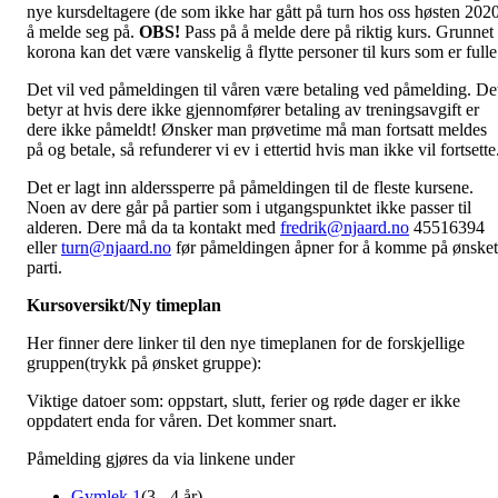
nye kursdeltagere (de som ikke har gått på turn hos oss høsten 202
å melde seg på.
OBS!
Pass på å melde dere på riktig kurs. Grunnet
korona kan det være vanskelig å flytte personer til kurs som er fulle
Det vil ved påmeldingen til våren være betaling ved påmelding. De
betyr at hvis dere ikke gjennomfører betaling av treningsavgift er
dere ikke påmeldt! Ønsker man prøvetime må man fortsatt meldes
på og betale, så refunderer vi ev i ettertid hvis man ikke vil fortsette
Det er lagt inn alderssperre på påmeldingen til de fleste kursene.
Noen av dere går på partier som i utgangspunktet ikke passer til
alderen. Dere må da ta kontakt med
fredrik@njaard.no
45516394
eller
turn@njaard.no
før påmeldingen åpner for å komme på ønsket
parti.
Kursoversikt/Ny timeplan
Her finner dere linker til den nye timeplanen for de forskjellige
gruppen(trykk på ønsket gruppe):
Viktige datoer som: oppstart, slutt, ferier og røde dager er ikke
oppdatert enda for våren. Det kommer snart.
Påmelding gjøres da via linkene under
Gymlek 1
(3 - 4 år)