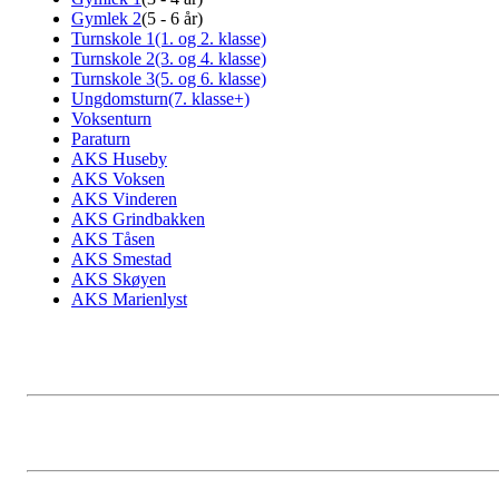
Gymlek 2
(5 - 6 år)
Turnskole 1(1. og 2. klasse)
Turnskole 2(3. og 4. klasse)
Turnskole 3(5. og 6. klasse)
Ungdomsturn(7. klasse+)
Voksenturn
Paraturn
AKS Huseby
AKS Voksen
AKS Vinderen
AKS Grindbakken
AKS Tåsen
AKS Smestad
AKS Skøyen
AKS Marienlyst