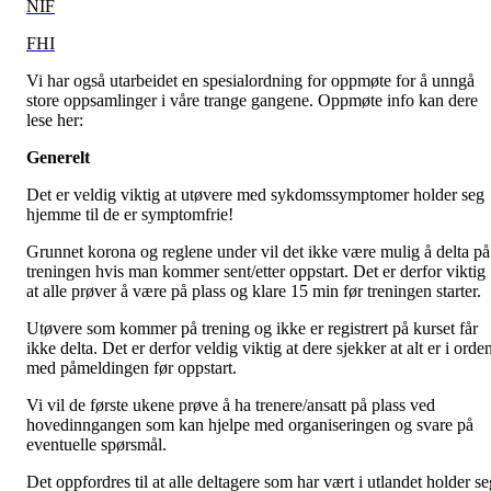
NIF
FHI
Vi har også utarbeidet en spesialordning for oppmøte for å unngå
store oppsamlinger i våre trange gangene. Oppmøte info kan dere
lese her:
Generelt
Det er veldig viktig at utøvere med sykdomssymptomer holder seg
hjemme til de er symptomfrie!
Grunnet korona og reglene under vil det ikke være mulig å delta på
treningen hvis man kommer sent/etter oppstart. Det er derfor viktig
at alle prøver å være på plass og klare 15 min før treningen starter.
Utøvere som kommer på trening og ikke er registrert på kurset får
ikke delta. Det er derfor veldig viktig at dere sjekker at alt er i orde
med påmeldingen før oppstart.
Vi vil de første ukene prøve å ha trenere/ansatt på plass ved
hovedinngangen som kan hjelpe med organiseringen og svare på
eventuelle spørsmål.
Det oppfordres til at alle deltagere som har vært i utlandet holder se