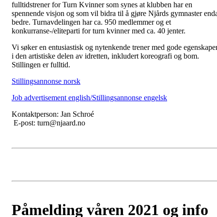
fulltidstrener for Turn Kvinner som synes at klubben har en
spennende visjon og som vil bidra til å gjøre Njårds gymnaster end
bedre. Turnavdelingen har ca. 950 medlemmer og et
konkurranse-/eliteparti for turn kvinner med ca. 40 jenter.
Vi søker en entusiastisk og nytenkende trener med gode egenskape
i den artistiske delen av idretten, inkludert koreografi og bom.
Stillingen er fulltid.
Stillingsannonse norsk
Job advertisement english/Stillingsannonse engelsk
Kontaktperson: Jan Schroé
E-post: turn@njaard.no
Påmelding våren 2021 og info