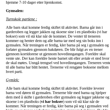
hjemme 7-10 dager etter hjemkomst.
Gymsalen:
Turnskole partiene :
Alle barn skal komme ferdig skiftet til aktivitet. Barna går inn i
garderoben og legger jakken og skoene sine i en plastboks (vi har
bokser) som vil stå klar når de kommer. De venter til treneren
kommer og henter dem og alle barna tar med seg sin boks inn i
gymsalen. Når treningen er ferdig, kler barna på seg i gymsalen og
forlater gymsalen gjennom bakdøren. De blir fulgt av en trener
gjennom korridorene ut gjennom hovedinngangen. Foreldre skal
vente ute. Der kan foreldre hente barnet sitt eller avtale et sted hvor
de skal møtes. Unngå trengsel ved hovedinngangen. Treneren vent
til alle barna har blitt hentet. Trenerne vil rengjøre boksene mellom
hvert parti.
Gymlek:
Alle barn skal komme ferdig skiftet til aktivitet. Foreldre leverer
barna ved døren til gymsalen. Trenerne blir med barna og hjelper
dem med å skifte i garderoben eller gymsalen og legger jakkene og
skoene i en plastboks (
vi har bokser
) som vil stå klar når de
kommer. Når treningen er ferdig, kler barna på seg i gymsalen ved