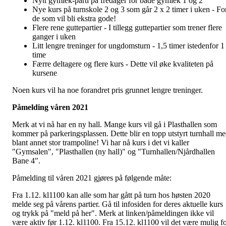
Nytt gymlek-parti på fredager for både gymlek 1 og 2
Nye kurs på turnskole 2 og 3 som går 2 x 2 timer i uken - Fo
de som vil bli ekstra gode!
Flere rene guttepartier - I tillegg guttepartier som trener flere
ganger i uken
Litt lengre treninger for ungdomsturn - 1,5 timer istedenfor 1
time
Færre deltagere og flere kurs - Dette vil øke kvaliteten på
kursene
Noen kurs vil ha noe forandret pris grunnet lengre treninger.
Påmelding våren 2021
Merk at vi nå har en ny hall. Mange kurs vil gå i Plasthallen som
kommer på parkeringsplassen. Dette blir en topp utstyrt turnhall m
blant annet stor trampoline! Vi har nå kurs i det vi kaller
"Gymsalen", "Plasthallen (ny hall)" og "Turnhallen/Njårdhallen
Bane 4".
Påmelding til våren 2021 gjøres på følgende måte:
Fra 1.12. kl1100 kan alle som har gått på turn hos høsten 2020
melde seg på vårens partier. Gå til infosiden for deres aktuelle kurs
og trykk på "meld på her". Merk at linken/påmeldingen ikke vil
være aktiv før 1.12. kl1100. Fra 15.12. kl1100 vil det være mulig f