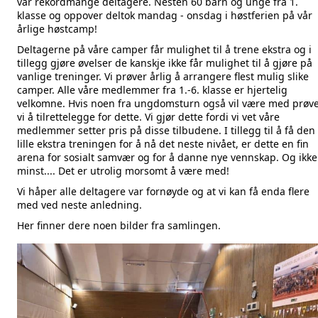
var rekordmange deltagere. Nesten 60 barn og unge fra 1.
klasse og oppover deltok mandag - onsdag i høstferien på vår
årlige høstcamp!
Deltagerne på våre camper får mulighet til å trene ekstra og i
tillegg gjøre øvelser de kanskje ikke får mulighet til å gjøre på
vanlige treninger. Vi prøver årlig å arrangere flest mulig slike
camper. Alle våre medlemmer fra 1.-6. klasse er hjertelig
velkomne. Hvis noen fra ungdomsturn også vil være med prøv
vi å tilrettelegge for dette. Vi gjør dette fordi vi vet våre
medlemmer setter pris på disse tilbudene. I tillegg til å få den
lille ekstra treningen for å nå det neste nivået, er dette en fin
arena for sosialt samvær og for å danne nye vennskap. Og ikke
minst.... Det er utrolig morsomt å være med!
Vi håper alle deltagere var fornøyde og at vi kan få enda flere
med ved neste anledning.
Her finner dere noen bilder fra samlingen.