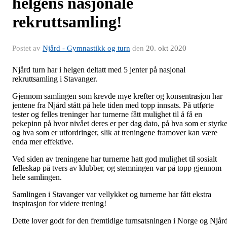
helgens nasjonale
rekruttsamling!
Postet av
Njård - Gymnastikk og turn
den
20. okt 2020
Njård turn har i helgen deltatt med 5 jenter på nasjonal
rekruttsamling i Stavanger.
Gjennom samlingen som krevde mye krefter og konsentrasjon har
jentene fra Njård stått på hele tiden med topp innsats. På utførte
tester og felles treninger har turnerne fått mulighet til å få en
pekepinn på hvor nivået deres er per dag dato, på hva som er styrke
og hva som er utfordringer, slik at treningene framover kan være
enda mer effektive.
Ved siden av treningene har turnerne hatt god mulighet til sosialt
felleskap på tvers av klubber, og stemningen var på topp gjennom
hele samlingen.
Samlingen i Stavanger var vellykket og turnerne har fått ekstra
inspirasjon for videre trening!
Dette lover godt for den fremtidige turnsatsningen i Norge og Njår