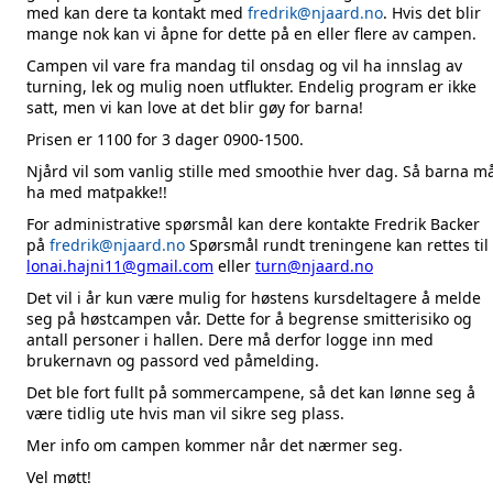
med kan dere ta kontakt med
fredrik@njaard.no
. Hvis det blir
mange nok kan vi åpne for dette på en eller flere av campen.
Campen vil vare fra mandag til onsdag og vil ha innslag av
turning, lek og mulig noen utflukter. Endelig program er ikke
satt, men vi kan love at det blir gøy for barna!
Prisen er 1100 for 3 dager 0900-1500.
Njård vil som vanlig stille med smoothie hver dag. Så barna m
ha med matpakke!!
For administrative spørsmål kan dere kontakte Fredrik Backer
på
fredrik@njaard.no
Spørsmål rundt treningene kan rettes til
lonai.hajni11@gmail.com
eller
turn@njaard.no
Det vil i år kun være mulig for høstens kursdeltagere å melde
seg på høstcampen vår. Dette for å begrense smitterisiko og
antall personer i hallen. Dere må derfor logge inn med
brukernavn og passord ved påmelding.
Det ble fort fullt på sommercampene, så det kan lønne seg å
være tidlig ute hvis man vil sikre seg plass.
Mer info om campen kommer når det nærmer seg.
Vel møtt!