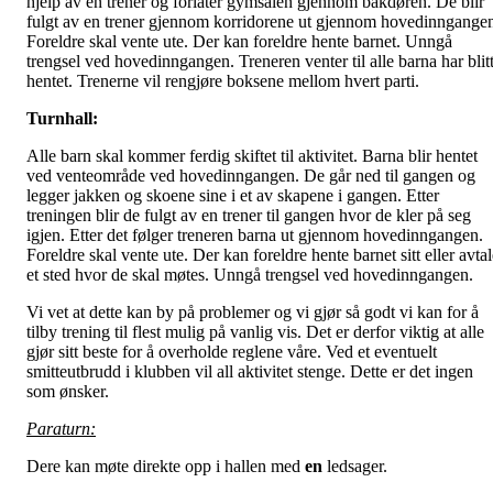
hjelp av en trener og forlater gymsalen gjennom bakdøren. De blir
fulgt av en trener gjennom korridorene ut gjennom hovedinngange
Foreldre skal vente ute. Der kan foreldre hente barnet. Unngå
trengsel ved hovedinngangen. Treneren venter til alle barna har blit
hentet. Trenerne vil rengjøre boksene mellom hvert parti.
Turnhall:
Alle barn skal kommer ferdig skiftet til aktivitet. Barna blir hentet
ved venteområde ved hovedinngangen. De går ned til gangen og
legger jakken og skoene sine i et av skapene i gangen. Etter
treningen blir de fulgt av en trener til gangen hvor de kler på seg
igjen. Etter det følger treneren barna ut gjennom hovedinngangen.
Foreldre skal vente ute. Der kan foreldre hente barnet sitt eller avta
et sted hvor de skal møtes. Unngå trengsel ved hovedinngangen.
Vi vet at dette kan by på problemer og vi gjør så godt vi kan for å
tilby trening til flest mulig på vanlig vis. Det er derfor viktig at alle
gjør sitt beste for å overholde reglene våre. Ved et eventuelt
smitteutbrudd i klubben vil all aktivitet stenge. Dette er det ingen
som ønsker.
Paraturn:
Dere kan møte direkte opp i hallen med
en
ledsager.