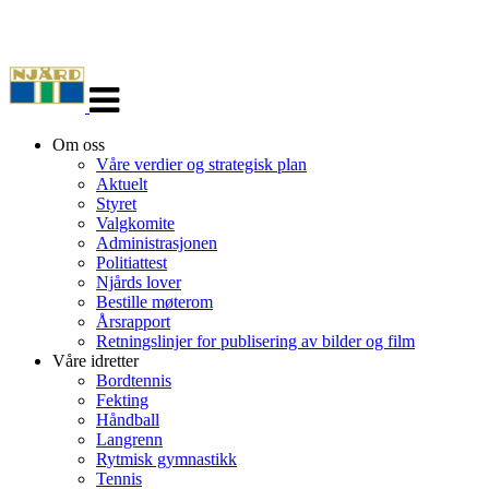
Veksle
navigasjon
Om oss
Våre verdier og strategisk plan
Aktuelt
Styret
Valgkomite
Administrasjonen
Politiattest
Njårds lover
Bestille møterom
Årsrapport
Retningslinjer for publisering av bilder og film
Våre idretter
Bordtennis
Fekting
Håndball
Langrenn
Rytmisk gymnastikk
Tennis