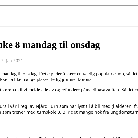
uke 8 mandag til onsdag
12. jan 2021
 mandag til onsdag. Dette pleier å være en veldig populær camp, så det
r ikke ha like mange plasser ledig grunnet korona.
 korona vil vi melde alle av og refundere påmeldingsavgiften. Så det er
rs i vår i regi av Njård Turn som har lyst til å bli med (i alderen 
 som trener med turnskole 3. Blir det mange nok fra ungdomsturn 