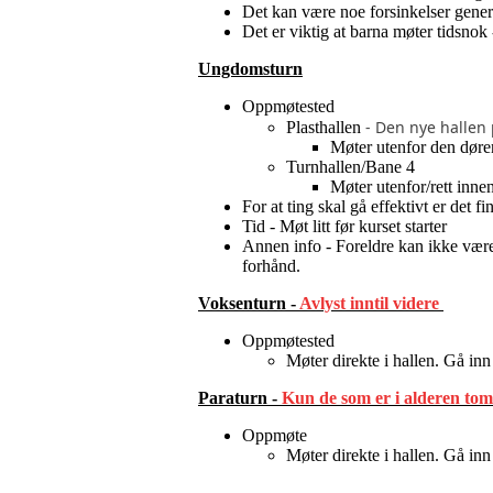
Det kan være noe forsinkelser generelt
Det er viktig at barna møter tidsnok
Ungdomsturn
Oppmøtested
- Den nye hallen
Plasthallen
Møter utenfor den døre
Turnhallen/Bane 4
Møter utenfor/rett inn
For at ting skal gå effektivt er det f
Tid - Møt litt før kurset starter
Annen info - Foreldre kan ikke være 
forhånd.
Voksenturn -
Avlyst inntil videre
Oppmøtested
Møter direkte i hallen. Gå inn
Paraturn -
Kun de som er i alderen to
Oppmøte
Møter direkte i hallen. Gå inn