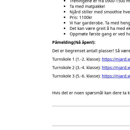
Treningene er fra 0900-1500 ma
Ta med matpakke!
Njård stiller med smoothie hve
Pris: 1100kr
Vi har garderobe. Ta med henge
Det kan være greit å ha med eks
Oppmøte første gang er ved 
Påmelding(Nå åpen!):
Det er begrenset antall plasser! Så vær
Turnskole 1 (1.-2. klasse):
https://njard
Turnskole 2 (3.-4. klasse):
https://njard
Turnskole 3 (5.-6. klasse):
https://njard
Hvis det er noen spørsmål kan dere ta 