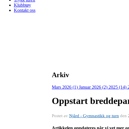
Klubbtøy
Kontakt oss
Arkiv
Mars 2026 (1)
Januar 2026 (2)
2025 (14)
Oppstart breddepar
Postet av
Njård - Gymnastikk og turn
den
Artikkelen oppdateres når vi vet mer om