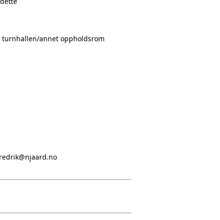
 dette
 i turnhallen/annet oppholdsrom
fredrik@njaard.no