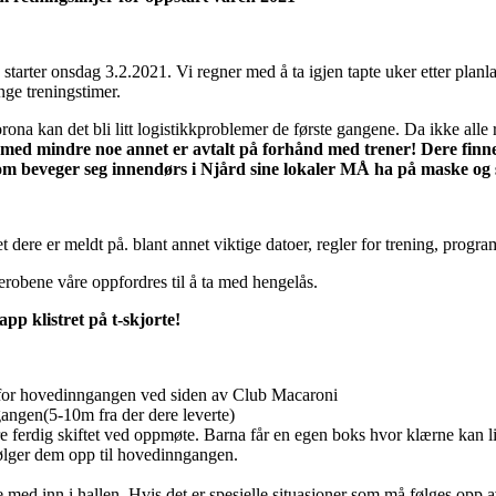
 starter onsdag 3.2.2021. Vi regner med å ta igjen tapte uker etter planl
ange treningstimer.
na kan det bli litt logistikkproblemer de første gangene. Da ikke alle rut
d mindre noe annet er avtalt på forhånd med trener! Dere finner k
som beveger seg innendørs i Njård sine lokaler MÅ ha på maske og 
et dere er meldt på. blant annet viktige datoer, regler for trening, pr
erobene våre oppfordres til å ta med hengelås.
pp klistret på t-skjorte!
 for hovedinngangen ved siden av Club Macaroni
gangen(5-10m fra der dere leverte)
ære ferdig skiftet ved oppmøte. Barna får en egen boks hvor klærne kan l
følger dem opp til hovedinngangen.
med inn i hallen. Hvis det er spesielle situasjoner som må følges opp a