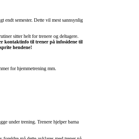
agt endt semester. Dette vil mest sannsynlig
iner sitter helt for trenere og deltagere.
ontaktinfo til trener på infosidene til
sprite hendene!
ogrammer for hjemmetrening mm.
igge under trening. Trenere hjelper barna
v foreldre må dette avklares med trener på