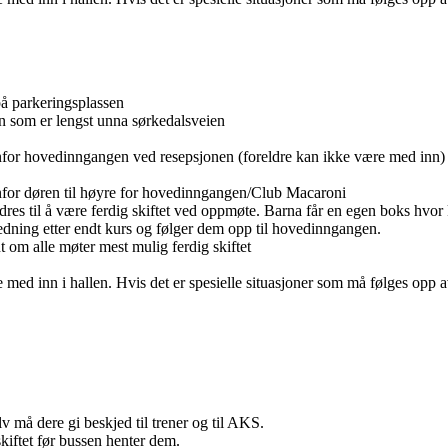
på parkeringsplassen
n som er lengst unna sørkedalsveien
enfor hovedinngangen ved resepsjonen (foreldre kan ikke være med inn)
enfor døren til høyre for hovedinngangen/Club Macaroni
rdres til å være ferdig skiftet ved oppmøte. Barna får en egen boks hvor
edning etter endt kurs og følger dem opp til hovedinngangen.
int om alle møter mest mulig ferdig skiftet
med inn i hallen. Hvis det er spesielle situasjoner som må følges opp a
v må dere gi beskjed til trener og til AKS.
skiftet før bussen henter dem.