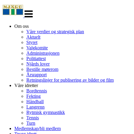
Veksle
navigasjon
Om oss
Våre verdier og strategisk plan
Aktuelt
Styret
Valgkomite
Administrasjonen
Politiattest
Njårds lover
Bestille møterom
Årsrapport
Retningslinjer for publisering av bilder og film
Våre idretter
Bordtennis
Fekting
Håndball
Langrenn
Rytmisk gymnastikk
Tennis
Turn
Medlemskap/bli medlem
Trygg idrett