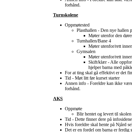
forhånd.
Turnskolene
Oppmøtested
Plasthallen - Den nye hallen 
Møter utenfor den døre
Turnhallen/Bane 4
Møter utenfor/rett inn
Gymsalen
Møter utenfor/rett inn
Skift/klær - Alle oppfo
hjelper barna med påkl
For at ting skal gå effektivt er det f
Tid - Møt litt før kurset starter
Annen info - Foreldre kan ikke være 
forhånd.
AKS
Oppmøte
Blir hentet og levert til skolen
Tid - Dette finner dere på infosidene
Hvis foreldre skal hente på Njård sel
Det er en fordel om barna er ferdig 