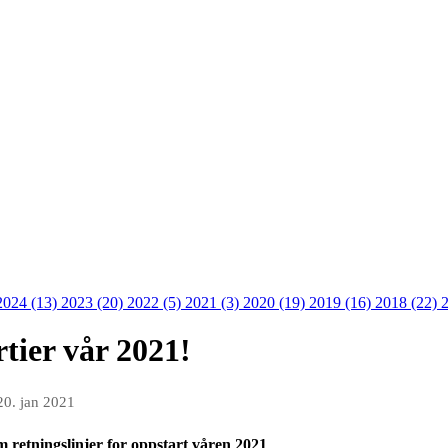
2024 (13)
2023 (20)
2022 (5)
2021 (3)
2020 (19)
2019 (16)
2018 (22)
tier vår 2021!
20. jan 2021
 retningslinjer for oppstart våren 2021