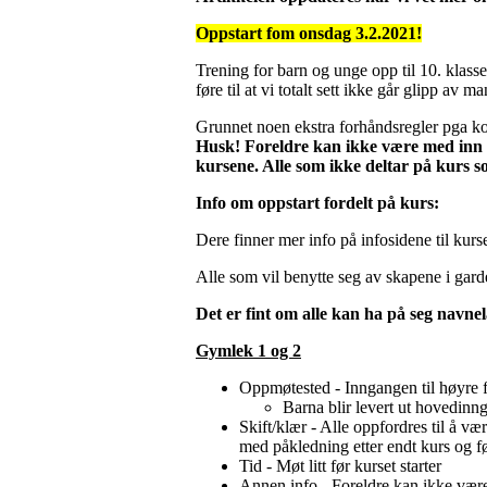
Oppstart fom onsdag 3.2.2021!
Trening for barn og unge opp til 10. klasse
føre til at vi totalt sett ikke går glipp av m
Grunnet noen ekstra forhåndsregler pga koro
Husk! Foreldre kan ikke være med inn me
kursene. Alle som ikke deltar på kurs 
Info om oppstart fordelt på kurs:
Dere finner mer info på infosidene til kurs
Alle som vil benytte seg av skapene i gard
Det er fint om alle kan ha på seg navnela
Gymlek 1 og 2
Oppmøtested - Inngangen til høyre
Barna blir levert ut hovedinn
Skift/klær - Alle oppfordres til å v
med påkledning etter endt kurs og 
Tid - Møt litt før kurset starter
Annen info - Foreldre kan ikke være 