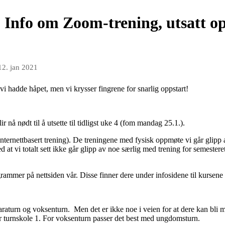
 Info om Zoom-trening, utsatt op
12. jan 2021
 vi hadde håpet, men vi krysser fingrene for snarlig oppstart!
r nå nødt til å utsette til tidligst uke 4 (fom mandag 25.1.).
nternettbasert trening). De treningene med fysisk oppmøte vi går glipp av 
 at vi totalt sett ikke går glipp av noe særlig med trening for semesteret
ammer på nettsiden vår. Disse finner dere under infosidene til kursene 
raturn og voksenturn. Men det er ikke noe i veien for at dere kan bli me
r turnskole 1. For voksenturn passer det best med ungdomsturn.