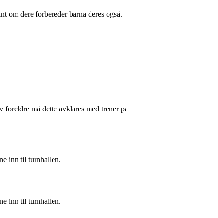
fint om dere forbereder barna deres også.
v foreldre må dette avklares med trener på
e inn til turnhallen.
e inn til turnhallen.