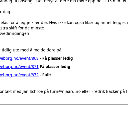
ndag til onsdag - Det betyr at dere må møte opp helst 15 min før
r dag.
lås for å legge klær der. Hvis ikke kan også klær og annet legges
tra skift for de minste
hovedinngangen
e tidlig ute med å melde dere på.
.weborg.no/event/868
- Få plasser ledig
.weborg.no/event/871
Få plasser ledig
.weborg.no/event/872
- Fullt
kontakt med Jan Schroe på turn@njaard.no eller Fredrik Backer på 