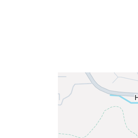
Sørkedalsveien 106,
0378 Oslo
E-post: info@njaard.no
Telefon:
23 22 22 50
Organisasjonsnummer: 971435577
Her finner du oss