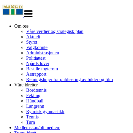
Veksle
navigasjon
Om oss
Våre verdier og strategisk plan
Aktuelt
Styret
Valgkomite
Administrasjonen
Politiattest
Njårds lover
Bestille møterom
Årsrapport
Retningslinjer for publisering av bilder og film
Våre idretter
Bordtennis
Fekting
Håndball
Langrenn
Rytmisk gymnastikk
Tennis
Turn
Medlemskap/bli medlem
Trygg idrett