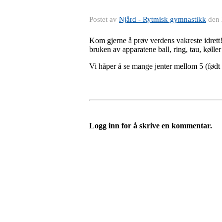
Postet av
Njård - Rytmisk gymnastikk
den
Kom gjerne å prøv verdens vakreste idrett
bruken av apparatene ball, ring, tau, køll
Vi håper å se mange jenter mellom 5 (født 
Logg inn for å skrive en kommentar.
Velkommen til Njård
Sammen blir vi best!