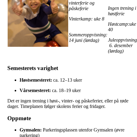
vinterferie og
Ingen trening i
påskeferie
høstferie
Vinterkamp: uke 8
Høstcamp:uke
40
Sommeroppvisning:
Juleoppvisning
14 juni (lørdag)
6. desember
(lørdag)
Semesterets varighet
Høstsemesteret:
ca. 12–13 uker
Vårsemesteret:
ca. 18–19 uker
Det er ingen trening i høst-, vinter- og påskeferier, eller på røde
dager. Timeplanen følger skolens ferier og fridager.
Oppmøte
Gymsalen:
Parkeringsplassen utenfor Gymsalen (øvre
parkering)