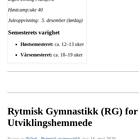
Høstcamp:uke 40
Juleoppvisning: 5. desember (lørdag)
Semesterets varighet
Høstsemesteret:
ca. 12–13 uker
Vårsemesteret:
ca. 18–19 uker
Rytmisk Gymnastikk (RG) for
Utviklingshemmede
Postet av
Njård - Rytmisk gymnastikk
den
16. mai 2026