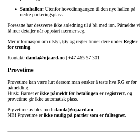
Samhallen:
Utenfor hovedinngangen til den nye hallen på
nedre parkeringsplass
Foresatte har dessverre ikke anledning til å bli med inn. Påmeldte vi
få mer detaljer når oppstart nærmer seg.
Mer informasjon om utstyr, tøy og regler finner dere under
Regler
for trening
.
Kontakt:
damla@njaard.no
| +47 465 57 301
Prøvetime
Prøvetime kan være lurt dersom man ønsker å teste hva RG er før
påmelding.
Husk: Barnet er
ikke påmeldt før betalingen er registrert
, og
prøvetime gir ikke automatisk plass.
Prøvetime avtales med:
damla@njaard.no
NB! Prøvetime er
ikke mulig på partier som er fulltegnet
.