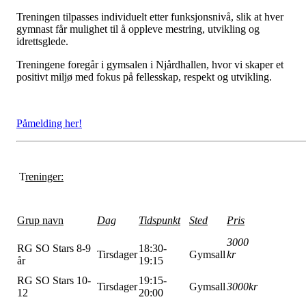
Treningen tilpasses individuelt etter funksjonsnivå, slik at hver
gymnast får mulighet til å oppleve mestring, utvikling og
idrettsglede.
Treningene foregår i gymsalen i Njårdhallen, hvor vi skaper et
positivt miljø med fokus på fellesskap, respekt og utvikling.
Påmelding her!
T
reninger:
Grup navn
Dag
Tidspunkt
Sted
Pris
3000
RG SO Stars 8-9
18:30-
Tirsdager
Gymsall
kr
år
19:15
RG SO Stars 10-
19:15-
Tirsdager
Gymsall
3000kr
12
20:00