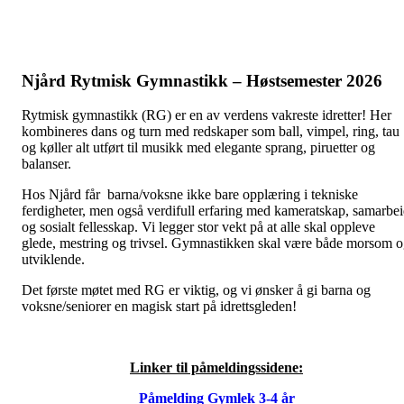
Njård Rytmisk Gymnastikk – Høstsemester 2026
Rytmisk gymnastikk (RG) er en av verdens vakreste idretter! Her
kombineres dans og turn med redskaper som ball, vimpel, ring, tau
og køller alt utført til musikk med elegante sprang, piruetter og
balanser.
Hos Njård får barna/voksne ikke bare opplæring i tekniske
ferdigheter, men også verdifull erfaring med kameratskap, samarbe
og sosialt fellesskap. Vi legger stor vekt på at alle skal oppleve
glede, mestring og trivsel. Gymnastikken skal være både morsom 
utviklende.
Det første møtet med RG er viktig, og vi ønsker å gi barna og
voksne/seniorer en magisk start på idrettsgleden!
Linker til påmeldingssidene:
Påmelding Gymlek 3-4 år