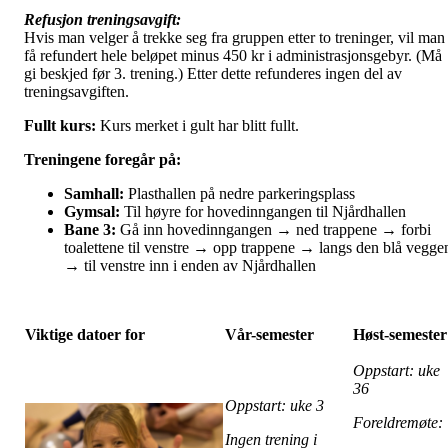
Refusjon treningsavgift:
Hvis man velger å trekke seg fra gruppen etter to treninger, vil man
få refundert hele beløpet minus 450 kr i administrasjonsgebyr. (Må
gi beskjed før 3. trening.) Etter dette refunderes ingen del av
treningsavgiften.
Fullt kurs:
Kurs merket i gult har blitt fullt.
Treningene foregår på:
Samhall:
Plasthallen på nedre parkeringsplass
Gymsal:
Til høyre for hovedinngangen til Njårdhallen
Bane 3:
Gå inn hovedinngangen → ned trappene → forbi
toalettene til venstre → opp trappene → langs den blå vegge
→ til venstre inn i enden av Njårdhallen
Viktige datoer for
Vår-semester
Høst-semester
Oppstart: uke
36
Oppstart: uke 3
Foreldremøte
Ingen trening i