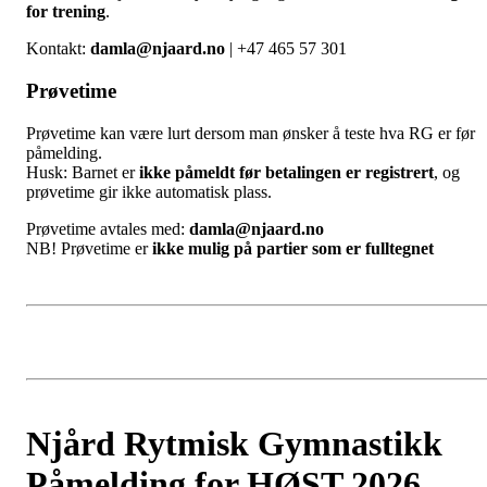
for trening
.
Kontakt:
damla@njaard.no
| +47 465 57 301
Prøvetime
Prøvetime kan være lurt dersom man ønsker å teste hva RG er før
påmelding.
Husk: Barnet er
ikke påmeldt før betalingen er registrert
, og
prøvetime gir ikke automatisk plass.
Prøvetime avtales med:
damla@njaard.no
NB! Prøvetime er
ikke mulig på partier som er fulltegnet
Njård Rytmisk Gymnastikk
Påmelding for HØST 2026