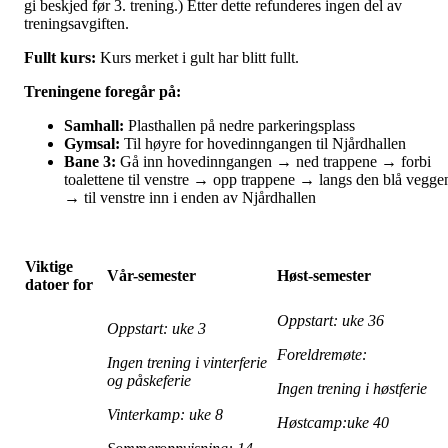
gi beskjed før 3. trening.) Etter dette refunderes ingen del av
treningsavgiften.
Fullt kurs:
Kurs merket i gult har blitt fullt.
Treningene foregår på:
Samhall:
Plasthallen på nedre parkeringsplass
Gymsal:
Til høyre for hovedinngangen til Njårdhallen
Bane 3:
Gå inn hovedinngangen → ned trappene → forbi
toalettene til venstre → opp trappene → langs den blå vegge
→ til venstre inn i enden av Njårdhallen
Viktige
Vår-semester
Høst-semester
datoer for
Oppstart: uke 36
Oppstart: uke 3
Foreldremøte:
Ingen trening i vinterferie
og påskeferie
Ingen trening i høstferie
Vinterkamp: uke 8
Høstcamp:uke 40