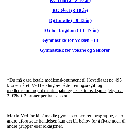
RG trinn 2 ( 8-10 år)
RG Øvet (8-10 år)
Rg for alle ( 10-13 år)
RG for Ungdom ( 13- 17 år)
Gymnastikk for Voksen +18
Gymnastikk for voksne og Seniorer
*Du må også betale medlemskontingent til Hovedlaget på 495
kroner i året. Ved betaling av både treningsavgift og
medlemskontingent må det påberegnes et transaksjonsgebyr på
2,99% + 2 kroner per transaksjon.
Merk:
Ved for få påmeldte gymnaster per treningsgruppe, eller
andre uforutsette hendelser, kan det bli behov for å flytte noen til
andre grupper eller lokasjoner.