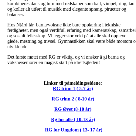
kombineres dans og turn med redskaper som ball, vimpel, ring, tau
og køller alt utført til musikk med elegante sprang, piruetter og
balanser.
Hos Njård får barna/voksne ikke bare opplæring i tekniske
ferdigheter, men også verdifull erfaring med kameratskap, samarbe
og sosialt fellesskap. Vi legger stor vekt på at alle skal oppleve
glede, mestring og trivsel. Gymnastikken skal være både morsom 
utviklende.
Det første møtet med RG er viktig, og vi ønsker å gi barna og
voksne/seniorer en magisk start på idrettsgleden!
Linker til påmeldingssidene:
RG trinn 1 ( 5-7 år)
RG trinn 2 ( 8-10 år)
RG Øvet (8-10 år)
Rg for alle ( 10-13 år)
RG for Ungdom ( 13- 17 år)