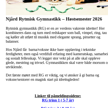
Njård Rytmisk Gymnastikk – Høstsemester 2026
Rytmisk gymnastikk (RG) er en av verdens vakreste idretter! Her
kombineres dans og turn med redskaper som ball, vimpel, ring, tau
og køller alt utført til musikk med elegante sprang, piruetter og
balanser.
Hos Njård får barna/voksne ikke bare opplæring i tekniske
ferdigheter, men også verdifull erfaring med kameratskap, samarbe
og sosialt fellesskap. Vi legger stor vekt på at alle skal oppleve
glede, mestring og trivsel. Gymnastikken skal være både morsom 
utviklende.
Det første møtet med RG er viktig, og vi ønsker å gi barna og
voksne/seniorer en magisk start på idrettsgleden!
Linker til påmeldingssidene:
RG trinn 1 ( 5-7 år)