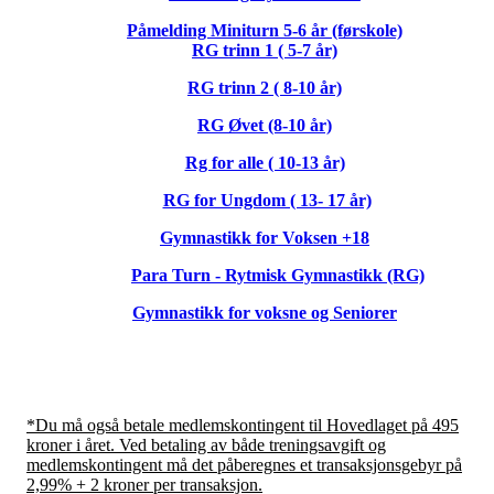
Påmelding Miniturn 5-6 år (førskole)
RG trinn 1 ( 5-7 år)
RG trinn 2 ( 8-10 år)
RG Øvet (8-10 år)
Rg for alle ( 10-13 år)
RG for Ungdom ( 13- 17 år)
Gymnastikk for Voksen +18
Para Turn - Rytmisk Gymnastikk (RG)
Gymnastikk for voksne og Seniorer
*Du må også betale medlemskontingent til Hovedlaget på 495
kroner i året. Ved betaling av både treningsavgift og
medlemskontingent må det påberegnes et transaksjonsgebyr på
2,99% + 2 kroner per transaksjon.