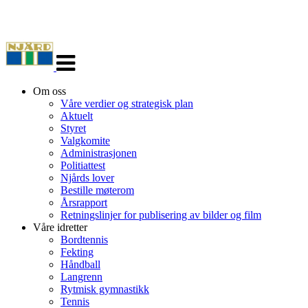
Veksle
navigasjon
Om oss
Våre verdier og strategisk plan
Aktuelt
Styret
Valgkomite
Administrasjonen
Politiattest
Njårds lover
Bestille møterom
Årsrapport
Retningslinjer for publisering av bilder og film
Våre idretter
Bordtennis
Fekting
Håndball
Langrenn
Rytmisk gymnastikk
Tennis