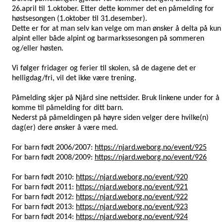
26.april til 1.oktober. Etter dette kommer det en påmelding for
høstsesongen (1.oktober til 31.desember).
Dette er for at man selv kan velge om man ønsker å delta på kun
alpint eller både alpint og barmarkssesongen på sommeren
og/eller høsten.
Vi følger fridager og ferier til skolen, så de dagene det er
helligdag/fri, vil det ikke være trening.
Påmelding skjer på
Njård
sine nettsider. Bruk linkene under for å
komme til påmelding for ditt barn.
Nederst på påmeldingen på høyre siden velger dere hvilke(n)
dag(er) dere ønsker å være med.
For barn født 2006/2007:
https://njard.weborg.no/event/925
For barn født 2008/2009:
https://njard.weborg.no/event/926
For barn født 2010:
https://njard.weborg.no/event/920
For barn født 2011:
https://njard.weborg.no/event/921
For barn født 2012:
https://njard.weborg.no/event/922
For barn født 2013:
https://njard.weborg.no/event/923
For barn født 2014:
https://njard.weborg.no/event/924