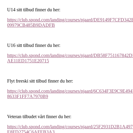
U14 sitt tilbud finner du her:
https://club.spond.com/landing/courses/njaard/DE9149F7CFD342
09979CB485B9DADFB
U16 sitt tilbud finner du her:
https://club.spond.com/landing/courses/njaard/DB58F751167842
AE11ED1751E20715
Flyt freeski sitt tilbud finner du her:
https://club.spond.com/landing/courses/njaard/6C634F3E9C9E494
8633F1FF7A7970B9
Veteran tilbudet vårt finner du her:
https://club.spond.com/landing/courses/njaard/25F2931D2B1A497
E8FD2754C6AFEB3A3