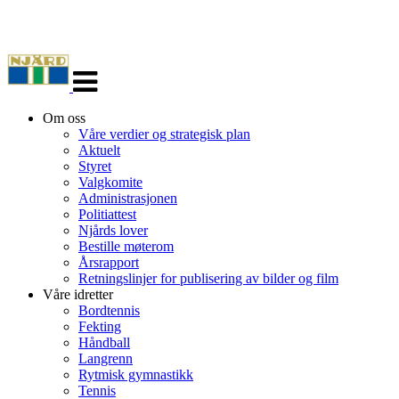
Veksle
navigasjon
Om oss
Våre verdier og strategisk plan
Aktuelt
Styret
Valgkomite
Administrasjonen
Politiattest
Njårds lover
Bestille møterom
Årsrapport
Retningslinjer for publisering av bilder og film
Våre idretter
Bordtennis
Fekting
Håndball
Langrenn
Rytmisk gymnastikk
Tennis