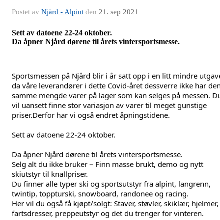
Postet av
Njård - Alpint
den
21. sep 2021
Sett av datoene 22-24 oktober.
Da åpner Njård dørene til årets vintersportsmesse.
Sportsmessen
 på Njård blir i år satt opp i en litt mindre utgave
da våre leverandører i dette Covid-året dessverre ikke har den
samme mengde varer på lager som kan selges på messen. Du
vil uansett finne stor variasjon av varer til meget gunstige 
priser.Derfor har vi også endret åpningstidene.
Sett av datoene 22-24 oktober.
Da åpner Njård dørene til årets vintersportsmesse.
Selg alt du ikke bruker – Finn masse brukt, demo og nytt 
skiutstyr til knallpriser.
Du finner alle typer ski og sportsutstyr fra alpint, langrenn, 
twintip, toppturski, snowboard, randonee og racing.
Her vil du også få kjøpt/solgt: Staver, støvler, skiklær, hjelmer, 
fartsdresser, preppeutstyr og det du trenger for vinteren.