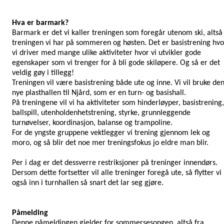
Hva er barmark?
Barmark er det vi kaller treningen som foregår utenom ski, altså
treningen vi har på sommeren og høsten. Det er basistrening hvo
vi driver med mange ulike aktiviteter hvor vi utvikler gode
egenskaper som vi trenger for å bli gode skiløpere. Og så er det
veldig gøy i tillegg!
Treningen vil være basistrening både ute og inne. Vi vil bruke de
nye plasthallen til Njård, som er en turn- og basishall.
På treningene vil vi ha aktiviteter som hinderløyper, basistrening,
ballspill, utenholdenhetstrening, styrke, grunnleggende
turnøvelser, koordinasjon, balanse og trampoline.
For de yngste gruppene vektlegger vi trening gjennom lek og
moro, og så blir det noe mer treningsfokus jo eldre man blir.
Per i dag er det dessverre restriksjoner på treninger innendørs.
Dersom dette fortsetter vil alle treninger foregå ute, så flytter vi
også inn i turnhallen så snart det lar seg gjøre.
Påmelding
Denne påmeldingen gjelder for sommersesongen, altså fra