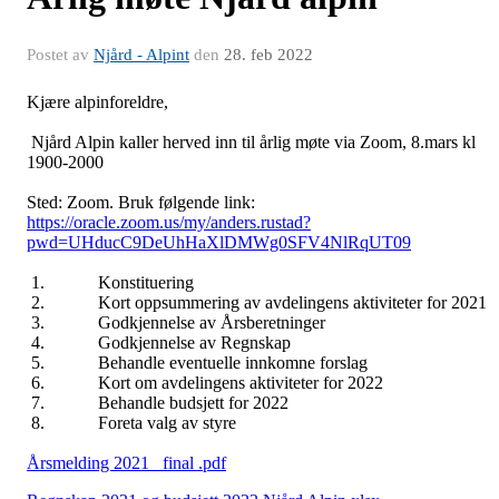
Postet av
Njård - Alpint
den
28. feb 2022
Kjære alpinforeldre,
Njård Alpin kaller herved inn til årlig møte via Zoom, 8.mars kl
1900-2000
Sted: Zoom. Bruk følgende link:
https://oracle.zoom.us/my/anders.rustad?
pwd=UHducC9DeUhHaXlDMWg0SFV4NlRqUT09
1. Konstituering
2. Kort oppsummering av avdelingens aktiviteter for 2021
3. Godkjennelse av Årsberetninger
4. Godkjennelse av Regnskap
5. Behandle eventuelle innkomne forslag
6. Kort om avdelingens aktiviteter for 2022
7. Behandle budsjett for 2022
8. Foreta valg av styre
Årsmelding 2021_ final .pdf