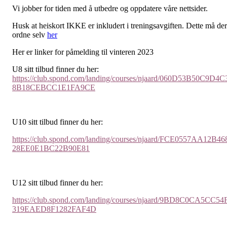
Vi jobber for tiden med å utbedre og oppdatere våre nettsider.
Husk at heiskort IKKE er inkludert i treningsavgiften. Dette må de
ordne selv
her
Her er linker for påmelding til vinteren 2023
U8 sitt tilbud finner du her:
https://club.spond.com/landing/courses/njaard/060D53B50C9D4C
8B18CEBCC1E1FA9CE
U10 sitt tilbud finner du her:
https://club.spond.com/landing/courses/njaard/FCE0557AA12B46
28EE0E1BC22B90E81
U12 sitt tilbud finner du her:
https://club.spond.com/landing/courses/njaard/9BD8C0CA5CC54
319EAED8F1282FAF4D