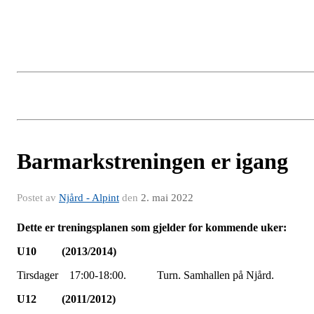
Barmarkstreningen er igang
Postet av
Njård - Alpint
den
2. mai 2022
D
ette er treningsplanen som gjelder for kommende uker:
U10 (2013/2014)
Tirsdager 17:00-18:00. Turn. Samhallen på Njård.
U12 (2011/2012)