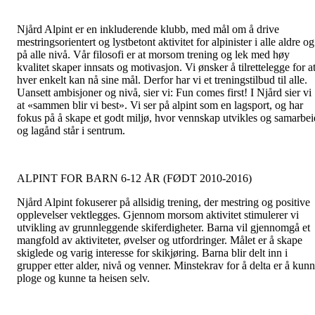
Njård Alpint er en inkluderende klubb, med mål om å drive
mestringsorientert og lystbetont aktivitet for alpinister i alle aldre og
på alle nivå. Vår filosofi er at morsom trening og lek med høy
kvalitet skaper innsats og motivasjon. Vi ønsker å tilrettelegge for a
hver enkelt kan nå sine mål. Derfor har vi et treningstilbud til alle.
Uansett ambisjoner og nivå, sier vi: Fun comes first! I Njård sier vi
at «sammen blir vi best». Vi ser på alpint som en lagsport, og har
fokus på å skape et godt miljø, hvor vennskap utvikles og samarbei
og lagånd står i sentrum.
ALPINT FOR BARN 6-12 ÅR (FØDT 2010-2016)
Njård Alpint fokuserer på allsidig trening, der mestring og positive
opplevelser vektlegges. Gjennom morsom aktivitet stimulerer vi
utvikling av grunnleggende skiferdigheter. Barna vil gjennomgå et
mangfold av aktiviteter, øvelser og utfordringer. Målet er å skape
skiglede og varig interesse for skikjøring. Barna blir delt inn i
grupper etter alder, nivå og venner. Minstekrav for å delta er å kun
ploge og kunne ta heisen selv.