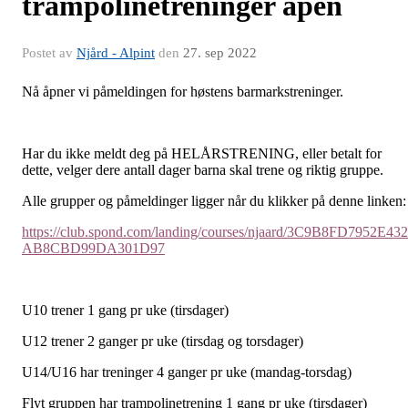
trampolinetreninger åpen
Postet av
Njård - Alpint
den
27. sep 2022
Nå åpner vi påmeldingen for høstens barmarkstreninger.
Har du ikke meldt deg på HELÅRSTRENING, eller betalt for
dette, velger dere antall dager barna skal trene og riktig gruppe.
Alle grupper og påmeldinger ligger når du klikker på denne linken:
https://club.spond.com/landing/courses/njaard/3C9B8FD7952E43
AB8CBD99DA301D97
U10 trener 1 gang pr uke (tirsdager)
U12 trener 2 ganger pr uke (tirsdag og torsdager)
U14/U16 har treninger 4 ganger pr uke (mandag-torsdag)
Flyt gruppen har trampolinetrening 1 gang pr uke (tirsdager)