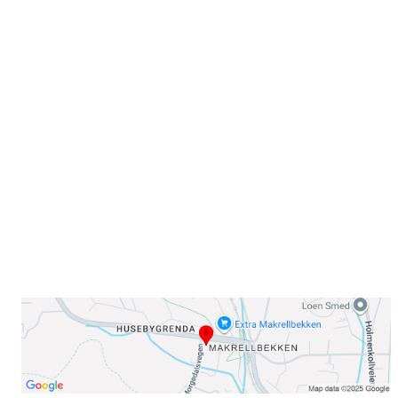
Velkommen til Njård
Sammen blir vi best!
Sørkedalsveien 106,
0378 Oslo
E-post: info@njaard.no
Telefon:
23 22 22 50
Organisasjonsnummer: 971435577
Her finner du oss