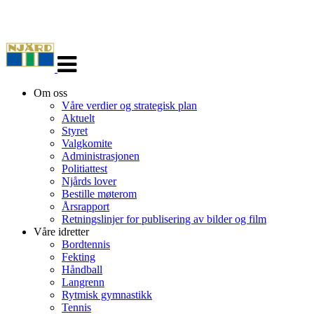
Veksle
navigasjon
Om oss
Våre verdier og strategisk plan
Aktuelt
Styret
Valgkomite
Administrasjonen
Politiattest
Njårds lover
Bestille møterom
Årsrapport
Retningslinjer for publisering av bilder og film
Våre idretter
Bordtennis
Fekting
Håndball
Langrenn
Rytmisk gymnastikk
Tennis