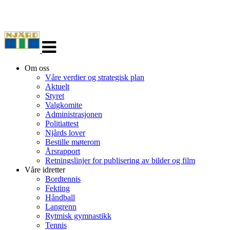
Veksle
navigasjon
Om oss
Våre verdier og strategisk plan
Aktuelt
Styret
Valgkomite
Administrasjonen
Politiattest
Njårds lover
Bestille møterom
Årsrapport
Retningslinjer for publisering av bilder og film
Våre idretter
Bordtennis
Fekting
Håndball
Langrenn
Rytmisk gymnastikk
Tennis