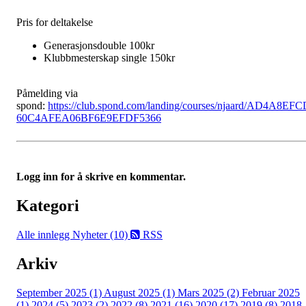
Pris for deltakelse
Generasjonsdouble 100kr
Klubbmesterskap single 150kr
Påmelding via
spond:
https://club.spond.com/landing/courses/njaard/AD4A8EFC
60C4AFEA06BF6E9EFDF5366
Logg inn for å skrive en kommentar.
Kategori
Alle innlegg
Nyheter (10)
RSS
Arkiv
September 2025 (1)
August 2025 (1)
Mars 2025 (2)
Februar 2025
(1)
2024 (5)
2023 (2)
2022 (8)
2021 (16)
2020 (17)
2019 (8)
2018