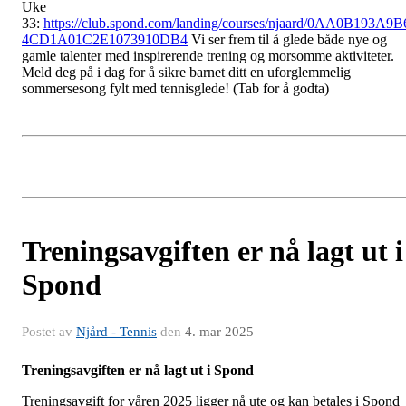
Uke
33:
https://club.spond.com/landing/courses/njaard/0AA0B193A9B
4CD1A01C2E1073910DB4
Vi ser frem til å glede både nye og
gamle talenter med inspirerende trening og morsomme aktiviteter.
Meld deg på i dag for å sikre barnet ditt en uforglemmelig
sommersesong fylt med tennisglede!
(Tab for å godta)
Treningsavgiften er nå lagt ut i
Spond
Postet av
Njård - Tennis
den
4. mar 2025
Treningsavgiften er nå lagt ut i Spond
Treningsavgift for våren 2025 ligger nå ute og kan betales i Spond