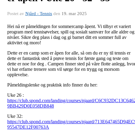
Postet av
Njård - Tennis
den
19. mar 2025
Hei nå er påmeldingen for sommercamp åpent. Vi tilbyr et variert
program med tennisøvelser, spill og sosialt samvær for alle aldre og
nivåer. Sikre deg plass i dag og gi barnet ditt en sommer full av
aktivitet og moro!
Dette er en camp som er åpen for alle, så om du er ny til tennis er
dette er fantastisk sted å prøve tennis for første gang og teste om
dette er noe for deg . Campen finner sted på våre flotte anlegg, hvo
vi har erfarne trenere som vil sørge for en trygg og morsom
opplevelse.
Påmeldingslenke og praktisk info finner du her:
Uke 26 :
https://club.spond.com/landing/courses/njaard/C6C932DC13C646
9BB429D0E058DB848
Uke 32:
https://club.spond.com/landing/courses/njaard/713E647465D94EC
95547DE12F00763A