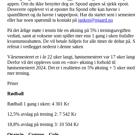
appen. Om du ikke benytter deg av Spond appen så sjekk epost.
Dessverre opplever vi at eposter fra Spond ofte kan havne i
spamfilteret og da havne i søppelpost. Har du startet sent i semester
eller har noen spørsmål ta kontakt på
janken@njaard.no
På det årlige møte i tennis ble en økning på 5% i treningsavgiften
vedtatt, samt at voksene som spiller mer enn 1 gang i uken frafaller
kvantumsrabatten. De vil betale fullpris for alle timer de deltar på. 
referat i vedlegget nederst i denne saken
Vårsemesteret er i år 22 uker langt, høstsemesteret var 17 uker langt
Derfor vil det oppleves som en «stor» økning i forhold til
høstsemesteret 2024. Det er i realiteten en 5% økning + 5 uker med
mer trening.
Priser
Rødball
Rødball 1 gang i uken:
4 301 Kr
12,5% avslag på trening 2: 7 542 Kr
18,8% avslag på trening 3: 10 504 Kr
Oransje – Grønne – Gule