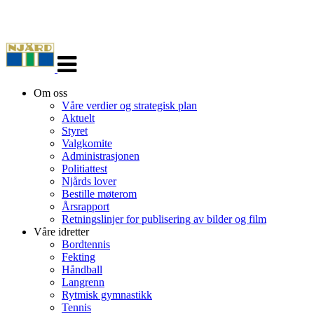
Veksle
navigasjon
Om oss
Våre verdier og strategisk plan
Aktuelt
Styret
Valgkomite
Administrasjonen
Politiattest
Njårds lover
Bestille møterom
Årsrapport
Retningslinjer for publisering av bilder og film
Våre idretter
Bordtennis
Fekting
Håndball
Langrenn
Rytmisk gymnastikk
Tennis