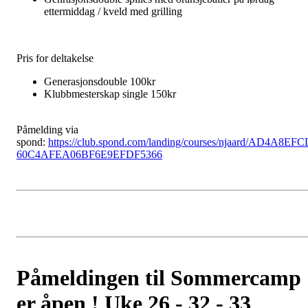
ettermiddag / kveld med grilling
Pris for deltakelse
Generasjonsdouble 100kr
Klubbmesterskap single 150kr
Påmelding via
spond:
https://club.spond.com/landing/courses/njaard/AD4A8EFC
60C4AFEA06BF6E9EFDF5366
Påmeldingen til Sommercamp
er åpen ! Uke 26 - 32 - 33