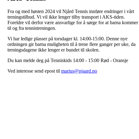
Fra og med høsten 2024 vil Njård Tennis innføre endringer i vårt
treningstilbud. Vi vil ikke lenger tilby transport i AKS-tiden.
Foreldre vil derfor være ansvarlige for å sørge for at barna kommer
til og fra tennistreningen.
Vi har ledige plasser på torsdager kl. 14:00-15:00. Denne nye
ordningen gir barna muligheten til å trene flere ganger per uke, da
treningsdagene ikke lenger er bundet til skolen.
Du kan melde deg på Tenniskids 14:00 - 15:00 Rød - Oransje
Ved interesse send epost til
marius@njaard.no
Dersom vi får mange nok interesserte vil vi åpne torsdager 14-15.
Grunnen til denne endringen er de vedvarende utfordringene med
transport til og fra skolen, som har krevd betydelige ressurser. Ved 
eliminere transporttjenesten, vil vi også kunne redusere
treningsavgiften.
Vi oppfordrer foreldre og foresatte til å samarbeide om henting og
levering av barna, om de ikke kan dra på egenhånd. Vi forstår at
dette kan være utfordrende i forhold til arbeidstid, men ved å
organisere samkjøring i større grupper kan belastningen fordeles,