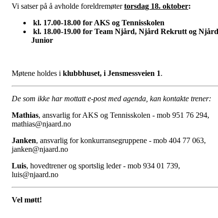
Vi satser på å avholde foreldremøter
torsdag 18. oktober
:
kl. 17.00-18.00 for AKS og Tennisskolen
kl. 18.00-19.00 for Team Njård, Njård Rekrutt og Njår
Junior
Møtene holdes i
klubbhuset, i Jensmessveien 1
.
De som ikke har mottatt e-post med agenda, kan kontakte trener:
Mathias
, ansvarlig for AKS og Tennisskolen - mob 951 76 294,
mathias@njaard.no
Janken
, ansvarlig for konkurransegruppene - mob 404 77 063,
janken@njaard.no
Luis
, hovedtrener og sportslig leder - mob 934 01 739,
luis@njaard.no
Vel møtt!