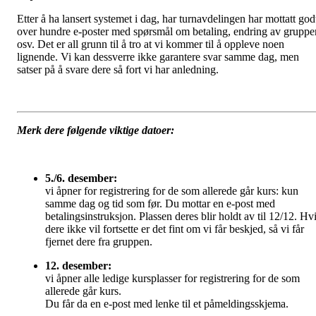
Etter å ha lansert systemet i dag, har turnavdelingen har mottatt god
over hundre e-poster med spørsmål om betaling, endring av gruppe
osv. Det er all grunn til å tro at vi kommer til å oppleve noen
lignende. Vi kan dessverre ikke garantere svar samme dag, men
satser på å svare dere så fort vi har anledning.
Merk dere følgende viktige datoer:
5./6. desember:
vi åpner for registrering for de som allerede går kurs: kun
samme dag og tid som før. Du mottar en e-post med
betalingsinstruksjon. Plassen deres blir holdt av til 12/12. Hv
dere ikke vil fortsette er det fint om vi får beskjed, så vi får
fjernet dere fra gruppen.
12. desember:
vi åpner alle ledige kursplasser for registrering for de som
allerede går kurs.
Du får da en e-post med lenke til et påmeldingsskjema.