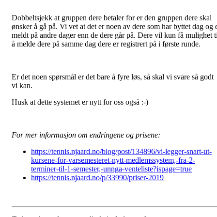
Dobbeltsjekk at gruppen dere betaler for er den gruppen dere skal
ønsker å gå på. Vi vet at det er noen av dere som har byttet dag og 
meldt på andre dager enn de dere går på. Dere vil kun få mulighet ti
å melde dere på samme dag dere er registrert på i første runde.
Er det noen spørsmål er det bare å fyre løs, så skal vi svare så godt
vi kan.
Husk at dette systemet er nytt for oss også :-)
For mer informasjon om endringene og prisene:
https://tennis.njaard.no/blog/post/134896/vi-legger-snart-ut-
kursene-for-varsemesteret-nytt-medlemssystem,-fra-2-
terminer-til-1-semester,-unnga-venteliste?ispage=true
https://tennis.njaard.no/p/33990/priser-2019