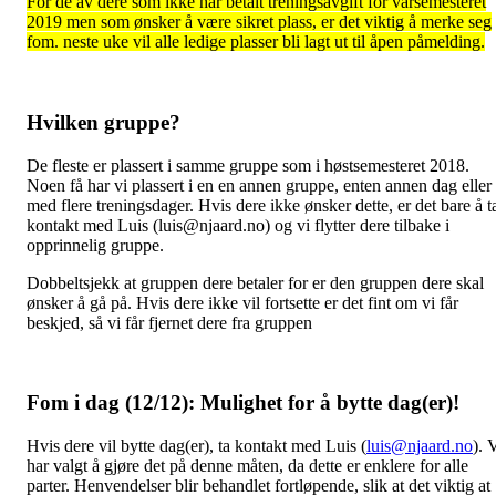
For de av dere som ikke har betalt treningsavgift for vårsemesteret
2019 men som ønsker å være sikret plass, er det viktig å merke seg
fom. neste uke vil alle ledige plasser bli lagt ut til åpen påmelding.
Hvilken gruppe?
De fleste er plassert i samme gruppe som i høstsemesteret 2018.
Noen få har vi plassert i en en annen gruppe, enten annen dag eller
med flere treningsdager. Hvis dere ikke ønsker dette, er det bare å t
kontakt med Luis (luis@njaard.no) og vi flytter dere tilbake i
opprinnelig gruppe.
Dobbeltsjekk at gruppen dere betaler for er den gruppen dere skal
ønsker å gå på. Hvis dere ikke vil fortsette er det fint om vi får
beskjed, så vi får fjernet dere fra gruppen
Fom i dag (12/12): Mulighet for å bytte dag(er)!
Hvis dere vil bytte dag(er), ta kontakt med Luis (
luis@njaard.no
). 
har valgt å gjøre det på denne måten, da dette er enklere for alle
parter. Henvendelser blir behandlet fortløpende, slik at det viktig at