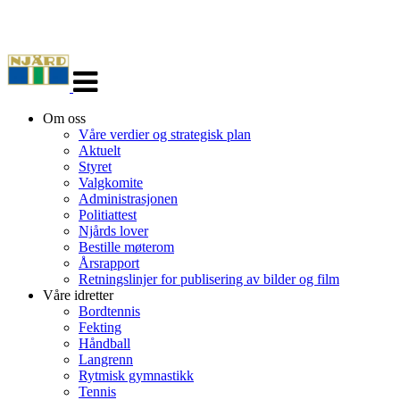
Veksle
navigasjon
Om oss
Våre verdier og strategisk plan
Aktuelt
Styret
Valgkomite
Administrasjonen
Politiattest
Njårds lover
Bestille møterom
Årsrapport
Retningslinjer for publisering av bilder og film
Våre idretter
Bordtennis
Fekting
Håndball
Langrenn
Rytmisk gymnastikk
Tennis