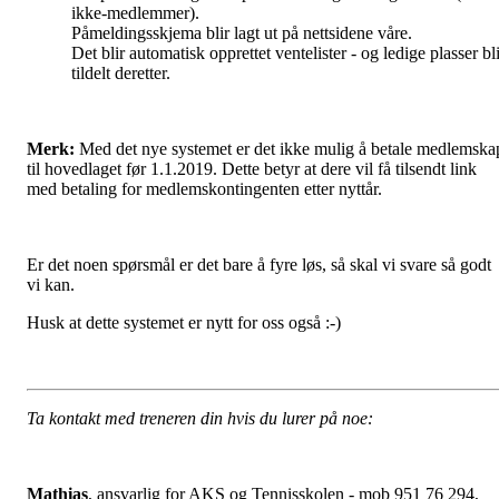
ikke-medlemmer).
Påmeldingsskjema blir lagt ut på nettsidene våre.
Det blir automatisk opprettet ventelister - og ledige plasser bl
tildelt deretter.
Merk:
Med det nye systemet er det ikke mulig å betale medlemska
til hovedlaget før 1.1.2019. Dette betyr at dere vil få tilsendt link
med betaling for medlemskontingenten etter nyttår.
Er det noen spørsmål er det bare å fyre løs, så skal vi svare så godt
vi kan.
Husk at dette systemet er nytt for oss også :-)
Ta kontakt med treneren din hvis du lurer på noe:
Mathias
, ansvarlig for AKS og Tennisskolen - mob 951 76 294,