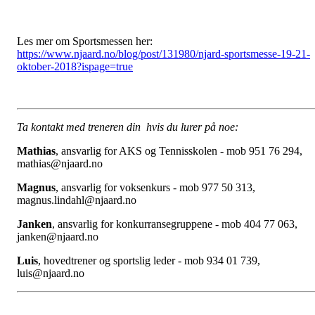
Les mer om Sportsmessen her:
https://www.njaard.no/blog/post/131980/njard-sportsmesse-19-21-
oktober-2018?ispage=true
Ta kontakt med treneren din hvis du lurer på noe:
Mathias
, ansvarlig for AKS og Tennisskolen - mob 951 76 294,
mathias@njaard.no
Magnus
, ansvarlig for voksenkurs - mob 977 50 313,
magnus.lindahl@njaard.no
Janken
, ansvarlig for konkurransegruppene - mob 404 77 063,
janken@njaard.no
Luis
, hovedtrener og sportslig leder - mob 934 01 739,
luis@njaard.no