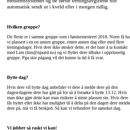
medlemssystemet og de første treningsavgiftene blir
automatisk sendt ut i kveld eller i morgen tidlig.
Hvilken gruppe?
De fleste er i samme gruppe som i høstsemesteret 2018. Noen få ha
vi plassert i en en annen gruppe, enten annen dag eller med flere
treningsdager. Hvis dere ikke ønsker dette, er det bare å ta kontakt
med Luis (luis@njaard.no) og vi flytter dere tilbake i opprinnelig
gruppe. Pga stor pågang vil det kunne ta tid å få svar.
Bytte dag?
Hvis dere vil bytte dag anbefaler vi dere å melde dere på den
dagen/dagene dere har gått på for så å forsøke å bytte 13.12. Hvis
man ikke gjør dette kan man risikere å miste plassen sin. Hvis dere
får byttet eller ikke har mulighet til å delta på den dagen dere meldt
dere på, må vi få beskjed. Så kan vi refundere for uønsket dag.
Vi jobber så raskt vi kan!