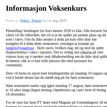
Informasjon Voksenkurs
Postet av
Njård - Tennis
den
6. aug 2020
Påmelding/ betalingen for kurs høsten 2020 er klar. Alle kursene fr
våren vil bli videreført, det vil si at du spiller på samme plass og tid
som i våres. Om du ikke ønsker å delta på kurs eller ikke har
mulighet til å delta dette semesteret, vennligst ta kontakt på
Janken@njaard.no
. Skriv navn, hvilken dag, tid og sted du spilte
(hallen/bobla) i våres i eposten. Det er veldig stor pågang på våre
voksen kurs og vi ønsker rask tilbakemelding om du ikke skal spill
til høsten, slik at vi kan fylle plassen din med personer fra
ventelisten.
Dere vil mota en epost med betalingslenke på mandag 10 august o
ved å betale denne har du meldt deg på for høst semesteret.
Høst semesteret starter opp igjen mandag 17 august, høst semestere
er 16 uker langt (Ingen trening i høstferien) og varer frem til fredag
18 desember.
For de som har faste PT timer med Magnus på Formiddagene vil de
komme en separat epost angående retningslinjer og informasjon om