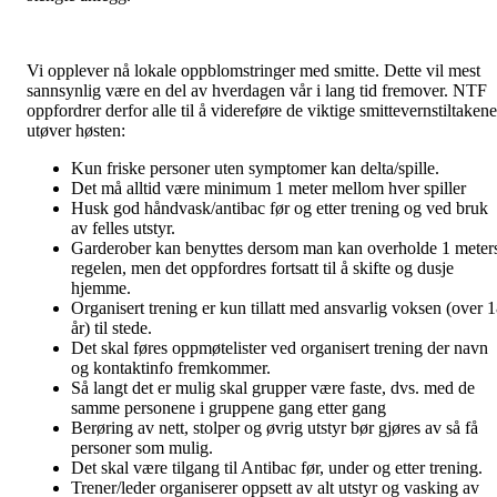
Vi opplever nå lokale oppblomstringer med smitte. Dette vil mest
sannsynlig være en del av hverdagen vår i lang tid fremover. NTF
oppfordrer derfor alle til å videreføre de viktige smittevernstiltakene
utøver høsten:
Kun friske personer uten symptomer kan delta/spille.
Det må alltid være minimum 1 meter mellom hver spiller
Husk god håndvask/antibac før og etter trening og ved bruk
av felles utstyr.
Garderober kan benyttes dersom man kan overholde 1 meter
regelen, men det oppfordres fortsatt til å skifte og dusje
hjemme.
Organisert trening er kun tillatt med ansvarlig voksen (over 
år) til stede.
Det skal føres oppmøtelister ved organisert trening der navn
og kontaktinfo fremkommer.
Så langt det er mulig skal grupper være faste, dvs. med de
samme personene i gruppene gang etter gang
Berøring av nett, stolper og øvrig utstyr bør gjøres av så få
personer som mulig.
Det skal være tilgang til Antibac før, under og etter trening.
Trener/leder organiserer oppsett av alt utstyr og vasking av