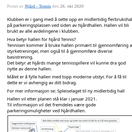
Postet av
Njård - Tennis
den
26. okt 2020
Klubben er i gang med å sette opp en midlertidig flerbrukshall
på parkeringsplassen ved siden av Njårdhallen. Hallen vil bli 
brukt av alle avdelingene i klubben. 
Hva betyr hallen for Njård Tennis?
Tennisen kommer å bruke hallen primært til gjennomføring a
styrketreninger, men også til å gjennomføre diverse 
basistrening. 
Det betyr at Njårds mange tennisspillere vil kunne dra god 
nytte av denne hallen. 
Målet er å fylle hallen med topp moderne utstyr. For å få til 
dette er vi avhengig av ditt bidrag. 
For mer informasjon se: 
Spleiselaget til ny midlertidig hall
Hallen vil etter planen stå klar i januar 2021. 
Til informasjon vil det fremdeles være gode 
parkeringsmuligheter ved Njårdhallen.