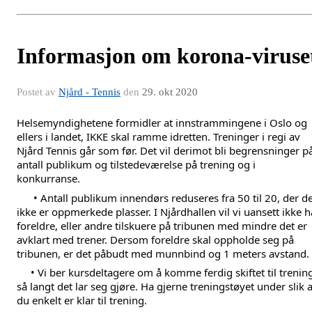
Informasjon om korona-viruse
Postet av
Njård - Tennis
den
29. okt 2020
Helsemyndighetene formidler at innstrammingene i Oslo og 
ellers i landet, IKKE skal ramme idretten. Treninger i regi av 
Njård Tennis går som før. Det vil derimot bli begrensninger på
antall publikum og tilstedeværelse på trening og i 
konkurranse. 
      • Antall publikum innendørs reduseres fra 50 til 20, der de
ikke er oppmerkede plasser. I Njårdhallen vil vi uansett ikke ha
foreldre, eller andre tilskuere på tribunen med mindre det er 
avklart med trener. Dersom foreldre skal oppholde seg på 
tribunen, er det påbudt med munnbind og 1 meters avstand.
     • Vi ber kursdeltagere om å komme ferdig skiftet til trening
så langt det lar seg gjøre. Ha gjerne treningstøyet under slik at
du enkelt er klar til trening. 