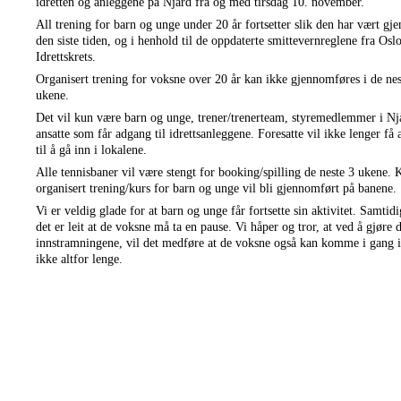
idretten og anleggene på Njård fra og med tirsdag 10. november.
All trening for barn og unge under 20 år fortsetter slik den har vært gje
den siste tiden, og i henhold til de oppdaterte smittevernreglene fra Oslo
Idrettskrets. 
Organisert trening for voksne over 20 år kan ikke gjennomføres i de nest
ukene.
Det vil kun være barn og unge, trener/trenerteam, styremedlemmer i Njå
ansatte som får adgang til idrettsanleggene. Foresatte vil ikke lenger få 
til å gå inn i lokalene.
Alle tennisbaner vil være stengt for booking/spilling de neste 3 ukene. 
organisert trening/kurs for barn og unge vil bli gjennomført på banene. 
Vi er veldig glade for at barn og unge får fortsette sin aktivitet. Samtidi
det er leit at de voksne må ta en pause. Vi håper og tror, at ved å gjøre di
innstramningene, vil det medføre at de voksne også kan komme i gang i
ikke altfor lenge.