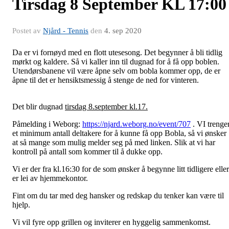
Tirsdag 8 September KL 17:00
Postet av
Njård - Tennis
den
4. sep 2020
Da er vi fornøyd med en flott utesesong. Det begynner å bli tidlig
mørkt og kaldere. Så vi kaller inn til dugnad for å få opp boblen.
Utendørsbanene vil være åpne selv om bobla kommer opp, de er
åpne til det er hensiktsmessig å stenge de ned for vinteren
Det blir dugnad
tirsdag 8.september kl.17.
Påmelding i Weborg:
https://njard.weborg.no/event/707
. VI trenge
et minimum antall deltakere for å kunne få opp Bobla, så vi ønsker
at så mange som mulig melder seg på med linken. Slik at vi har
kontroll på antall som kommer til å dukke opp.
Vi er der fra kl.16:30 for de som ønsker å begynne litt tidligere eller
er lei av hjemmekontor.
Fint om du tar med deg hansker og redskap du tenker kan være til
hjelp.
Vi vil fyre opp grillen og inviterer en hyggelig sammenkomst.