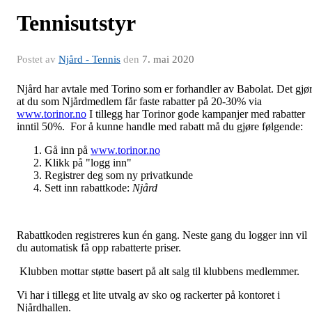
Tennisutstyr
Postet av
Njård - Tennis
den
7. mai 2020
Njård har avtale med Torino som er forhandler av Babolat. Det gjø
at du som Njårdmedlem får faste rabatter på 20-30% via
www.torinor.no
I tillegg har Torinor gode kampanjer med rabatter
inntil 50%. For å kunne handle med rabatt må du gjøre følgende:
Gå inn på
www.torinor.no
Klikk på "logg inn"
Registrer deg som ny privatkunde
Sett inn rabattkode:
Njård
Rabattkoden registreres kun én gang. Neste gang du logger inn vil
du automatisk få opp rabatterte priser.
Klubben mottar støtte basert på alt salg til klubbens medlemmer.
Vi har i tillegg et lite utvalg av sko og rackerter på kontoret i
Njårdhallen.