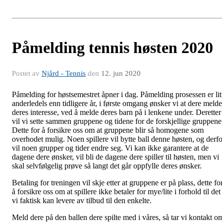
Påmelding tennis høsten 2020
Postet av
Njård - Tennis
den
12. jun 2020
Påmelding for høstsemestret åpner i dag. Påmelding prosessen er lit
anderledels enn tidligere år, i første omgang ønsker vi at dere melde
deres interesse, ved å melde deres barn på i lenkene under. Deretter
vil vi sette sammen gruppene og tidene for de forskjellige gruppene
Dette for å forsikre oss om at gruppene blir så homogene som
overhodet mulig. Noen spillere vil bytte ball denne høsten, og derfo
vil noen grupper og tider endre seg. Vi kan ikke garantere at de
dagene dere ønsker, vil bli de dagene dere spiller til høsten, men vi
skal selvfølgelig prøve så langt det går oppfylle deres ønsker.
Betaling for treningen vil skje etter at gruppene er på plass, dette fo
å forsikre oss om at spillere ikke betaler for mye/lite i forhold til det
vi faktisk kan levere av tilbud til den enkelte.
Meld dere på den ballen dere spilte med i våres, så tar vi kontakt o