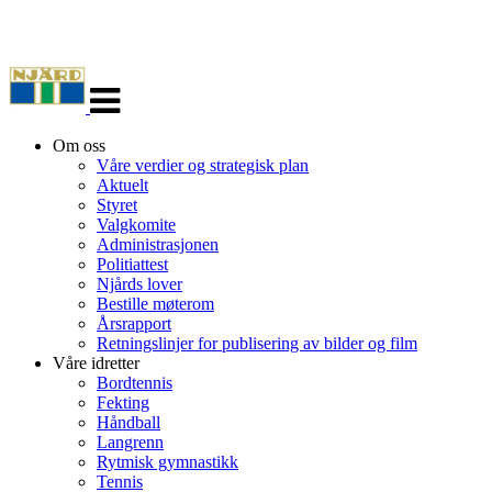
Veksle
navigasjon
Om oss
Våre verdier og strategisk plan
Aktuelt
Styret
Valgkomite
Administrasjonen
Politiattest
Njårds lover
Bestille møterom
Årsrapport
Retningslinjer for publisering av bilder og film
Våre idretter
Bordtennis
Fekting
Håndball
Langrenn
Rytmisk gymnastikk
Tennis