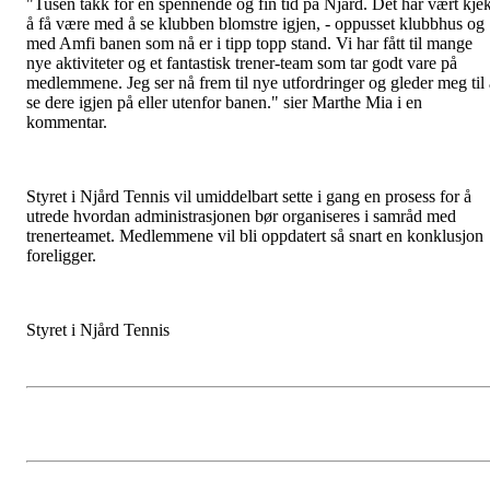
"Tusen takk for en spennende og fin tid på Njård. Det har vært kjek
å få være med å se klubben blomstre igjen, - oppusset klubbhus og
med Amfi banen som nå er i tipp topp stand. Vi har fått til mange
nye aktiviteter og et fantastisk trener-team som tar godt vare på
medlemmene. Jeg ser nå frem til nye utfordringer og gleder meg til 
se dere igjen på eller utenfor banen." sier Marthe Mia i en
kommentar.
Styret i Njård Tennis vil umiddelbart sette i gang en prosess for å
utrede hvordan administrasjonen bør organiseres i samråd med
trenerteamet. Medlemmene vil bli oppdatert så snart en konklusjon
foreligger.
Styret i Njård Tennis