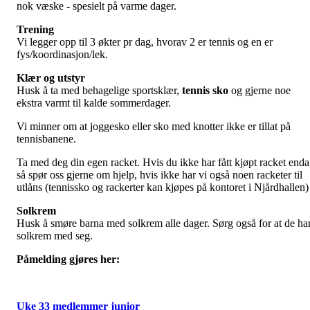
nok væske - spesielt på varme dager.
Trening
Vi legger opp til 3 økter pr dag, hvorav 2 er tennis og en er
fys/koordinasjon/lek.
Klær og utstyr
Husk å ta med behagelige sportsklær,
tennis sko
og gjerne noe
ekstra varmt til kalde sommerdager.
Vi minner om at joggesko eller sko med knotter ikke er tillat på
tennisbanene.
Ta med deg din egen racket. Hvis du ikke har fått kjøpt racket enda
så spør oss gjerne om hjelp, hvis ikke har vi også noen racketer til
utlåns (tennissko og rackerter kan kjøpes på kontoret i Njårdhallen)
Solkrem
Husk å smøre barna med solkrem alle dager. Sørg også for at de ha
solkrem med seg.
Påmelding gjøres her:
Uke 33 medlemmer junior