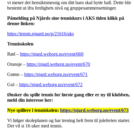
vi mener det hensiktsmessig om ditt barn skal bytte ball. Dette blir
bestemt ut ifra ferdighets nivå og gruppesammensetninger.
Påmelding på Njårds sine tenniskurs i AKS tiden klikk på
denne linken:
https://tennis.njaard.no/p/21616/aks
Tennisskolen
Rød –
https://njard.weborg.no/event/669
Oransje –
https://njard.weborg.no/event/670
Grønn –
https://njard.weborg.no/event/671
Gul –
https://njard.weborg.no/event/672
Ønsker du spille tennis for første gang eller er ny til klubben,
meld din interesse her:
Nye spillere i tenniskolen:
https://njard.weborg.no/event/673
Vi følger skoleplanen og har trening helt frem til juleferien starter.
Det vil si 16 uker med tennis.