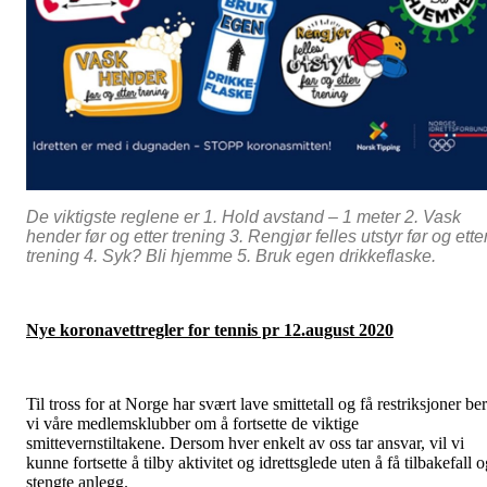
De viktigste reglene er 1. Hold avstand – 1 meter 2. Vask
hender før og etter trening 3. Rengjør felles utstyr før og ette
trening 4. Syk? Bli hjemme 5. Bruk egen drikkeflaske.
Nye koronavettregler for tennis pr 12.august 2020
Til tross for at Norge har svært lave smittetall og få restriksjoner ber
vi våre medlemsklubber om å fortsette de viktige
smittevernstiltakene. Dersom hver enkelt av oss tar ansvar, vil vi
kunne fortsette å tilby aktivitet og idrettsglede uten å få tilbakefall 
stengte anlegg.