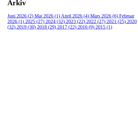
Arkiv
Juni 2026 (2)
Mai 2026 (1)
April 2026 (4)
Mars 2026 (6)
Februar
2026 (1)
2025 (27)
2024 (32)
2023 (22)
2022 (27)
2021 (25)
2020
(32)
2019 (30)
2018 (29)
2017 (22)
2016 (9)
2015 (1)
Velkommen til Njård
Sammen blir vi best!
Sørkedalsveien 106,
0378 Oslo
E-post: info@njaard.no
Telefon:
23 22 22 50
Organisasjonsnummer: 971435577