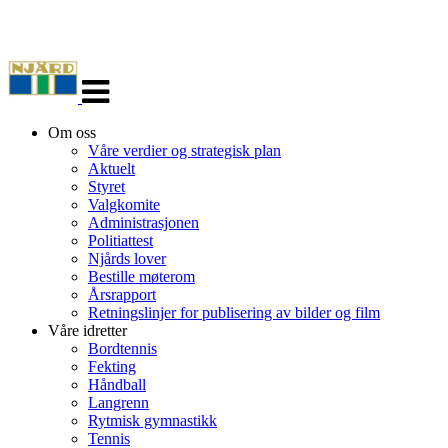
Veksle
navigasjon
Om oss
Våre verdier og strategisk plan
Aktuelt
Styret
Valgkomite
Administrasjonen
Politiattest
Njårds lover
Bestille møterom
Årsrapport
Retningslinjer for publisering av bilder og film
Våre idretter
Bordtennis
Fekting
Håndball
Langrenn
Rytmisk gymnastikk
Tennis