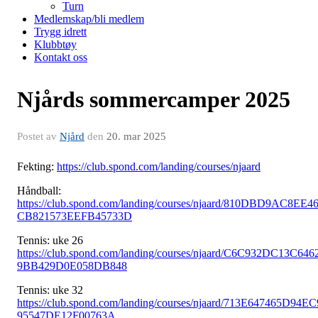
Turn
Medlemskap/bli medlem
Trygg idrett
Klubbtøy
Kontakt oss
Njårds sommercamper 2025
Postet av
Njård
den
20. mar 2025
Fekting:
https://club.spond.com/landing/courses/njaard
Håndball:
https://club.spond.com/landing/courses/njaard/810DBD9AC8EE4
CB821573EEFB45733D
Tennis: uke 26
https://club.spond.com/landing/courses/njaard/C6C932DC13C646
9BB429D0E058DB848
Tennis: uke 32
https://club.spond.com/landing/courses/njaard/713E647465D94EC
95547DE12F00763A