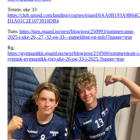
Tennis: uke 33
https://club.spond.com/landing/courses/njaard/0AA0B193A9B64C
D1A01C2E1073910DB4
Turn:
https://turn.njaard.no/next/blog/post/250993/sommercamp-
2025-i-uke-26,-27,-32-og-33---pamelding-og-info!?ispage=true
Rg:
https://gymnastikk.njaard.no/next/blog/post/219569/sommerskole-i-
rytmisk-gymnastikk-(rg)-uke-26-og-33-i-2025.?ispage=true