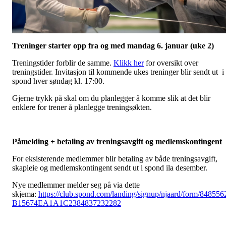
Treninger starter opp fra og med mandag 6. januar (uke 2)
Treningstider forblir de samme.
Klikk her
for oversikt over
treningstider. Invitasjon til kommende ukes treninger blir sendt ut i
spond hver søndag kl. 17:00.
Gjerne trykk på skal om du planlegger å komme slik at det blir
enklere for trener å planlegge treningsøkten.
Påmelding + betaling av treningsavgift og medlemskontingent
For eksisterende medlemmer blir betaling av både treningsavgift,
skapleie og medlemskontingent sendt ut i spond ila desember.
Nye medlemmer melder seg på via dette
skjema:
https://club.spond.com/landing/signup/njaard/form/848556
B15674EA1A1C2384837232282