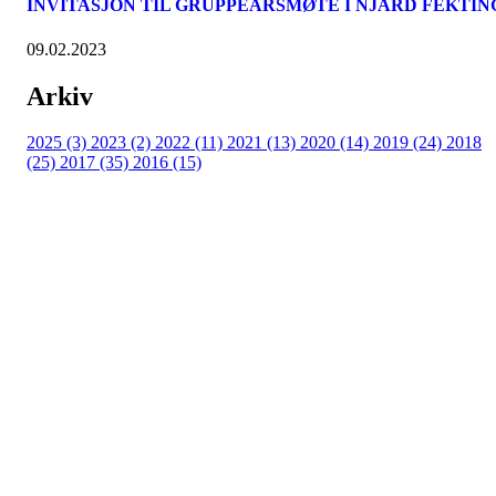
INVITASJON TIL GRUPPEÅRSMØTE I NJÅRD FEKTIN
09.02.2023
Arkiv
2025 (3)
2023 (2)
2022 (11)
2021 (13)
2020 (14)
2019 (24)
2018
(25)
2017 (35)
2016 (15)
Velkommen til Njård
Sammen blir vi best!
Sørkedalsveien 106,
0378 Oslo
E-post: info@njaard.no