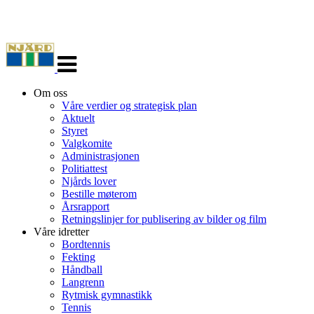
Veksle
navigasjon
Om oss
Våre verdier og strategisk plan
Aktuelt
Styret
Valgkomite
Administrasjonen
Politiattest
Njårds lover
Bestille møterom
Årsrapport
Retningslinjer for publisering av bilder og film
Våre idretter
Bordtennis
Fekting
Håndball
Langrenn
Rytmisk gymnastikk
Tennis