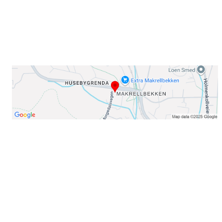
Telefon:
23 22 22 50
Organisasjonsnummer: 971435577
Her finner du oss