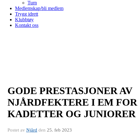
Turn
Medlemskap/bli medlem
Trygg idrett
Klubbtøy
Kontakt oss
GODE PRESTASJONER AV
NJÅRDFEKTERE I EM FOR
KADETTER OG JUNIORER
Postet av
Njård
den
25. feb 2023