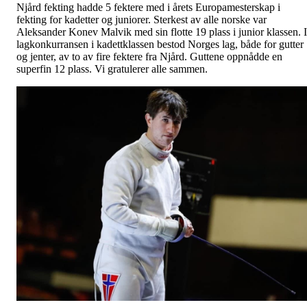
Njård fekting hadde 5 fektere med i årets Europamesterskap i
fekting for kadetter og juniorer. Sterkest av alle norske var
Aleksander Konev Malvik med sin flotte 19 plass i junior klassen. I
lagkonkurransen i kadettklassen bestod Norges lag, både for gutter
og jenter, av to av fire fektere fra Njård. Guttene oppnådde en
superfin 12 plass. Vi gratulerer alle sammen.