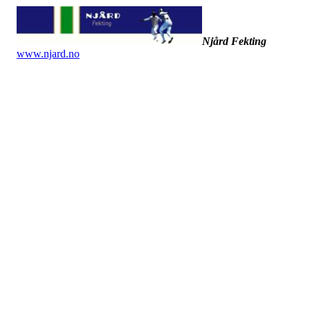
Njård Fekting
www.njard.no
Dato: 16. februar 2023
Tid: 19:00
Sted: Møterommet på Njård (utenfor butikken)
SAKSLISTE:
Gjennomgang av årsrapporten
Resultat 2022
Budsjett 2023
Valg av