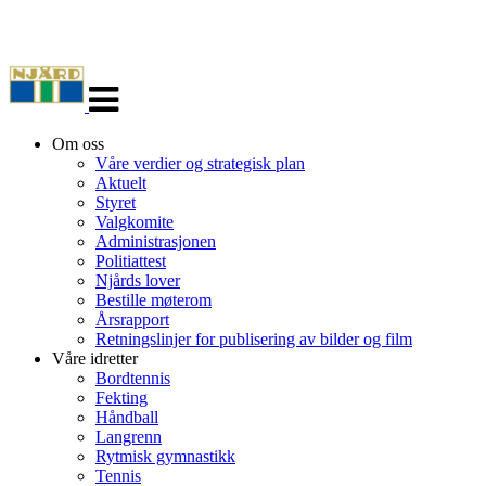
Veksle
navigasjon
Om oss
Våre verdier og strategisk plan
Aktuelt
Styret
Valgkomite
Administrasjonen
Politiattest
Njårds lover
Bestille møterom
Årsrapport
Retningslinjer for publisering av bilder og film
Våre idretter
Bordtennis
Fekting
Håndball
Langrenn
Rytmisk gymnastikk
Tennis