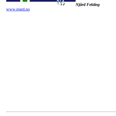
Njård Fekting
www.njard.no
Dato: 16. februar 2023
Tid: 19:00
Sted: Møterommet på Njård (utenfor butikken)
SAKSLISTE:
Gjennomgang av årsrapporten
Resultat 2022
Budsjett 2023
Valg av