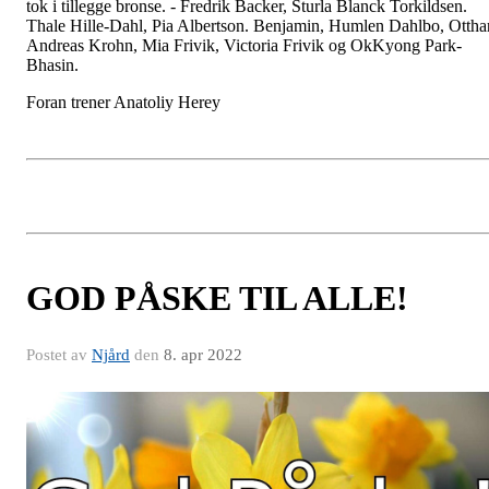
Både herre og damelaget vårt tok gull under helgen NM. Damer 3
tok i tillegge bronse. - Fredrik Backer, Sturla Blanck Torkildsen.
Thale Hille-Dahl, Pia Albertson. Benjamin, Humlen Dahlbo, Ottha
Andreas Krohn, Mia Frivik, Victoria Frivik og OkKyong Park-
Bhasin.
Foran trener Anatoliy Herey