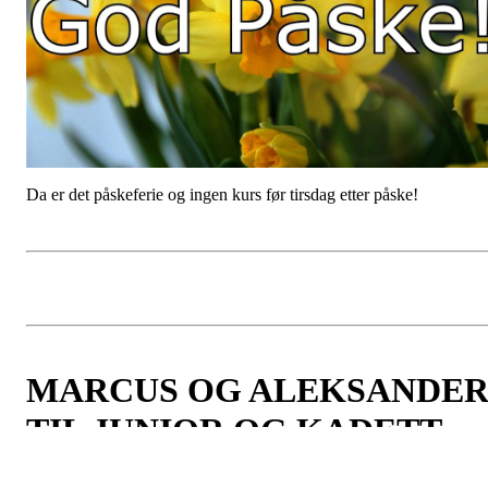
GOD PÅSKE TIL ALLE!
Postet av
Njård
den
8. apr 2022