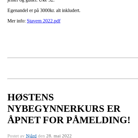
Egenandel er på 3000kr. alt inkludert.
Mer info:
Stavern 2022.pdf
HØSTENS
NYBEGYNNERKURS ER
ÅPNET FOR PÅMELDING!
Postet av
Njård
den
28. mai 2022