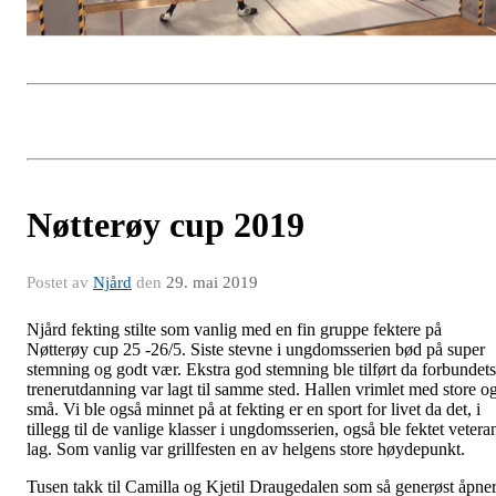
Nøtterøy cup 2019
Postet av
Njård
den
29. mai 2019
Njård fekting stilte som vanlig med en fin gruppe fektere på
Nøtterøy cup 25 -26/5. Siste stevne i ungdomsserien bød på super
stemning og godt vær. Ekstra god stemning ble tilført da forbundets
trenerutdanning var lagt til samme sted. Hallen vrimlet med store o
små. Vi ble også minnet på at fekting er en sport for livet da det, i
tillegg til de vanlige klasser i ungdomsserien, også ble fektet vetera
lag. Som vanlig var grillfesten en av helgens store høydepunkt.
Tusen takk til Camilla og Kjetil Draugedalen som så generøst åpne