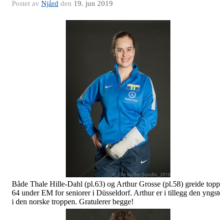
Postet av
Njård
den
19. jun 2019
Både Thale Hille-Dahl (pl.63) og Arthur Grosse (pl.58) greide topp
64 under EM for seniorer i Düsseldorf. Arthur er i tillegg den yngst
i den norske troppen. Gratulerer begge!