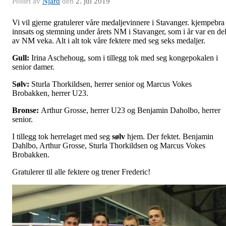
Postet av
Njård
den
2. jul 2019
Vi vil gjerne gratulerer våre medaljevinnere i Stavanger. kjempebra
innsats og stemning under årets NM i Stavanger, som i år var en de
av NM veka. Alt i alt tok våre fektere med seg seks medaljer.
Gull
:
Irina Aschehoug, som i tillegg tok med seg kongepokalen i
senior damer.
Sølv
:
Sturla Thorkildsen, herrer senior og Marcus Vokes
Brobakken, herrer U23.
Bronse:
Arthur Grosse, herrer U23 og Benjamin Daholbo, herrer
senior.
I tillegg tok herrelaget med seg
sølv
hjem. Der fektet. Benjamin
Dahlbo, Arthur Grosse, Sturla Thorkildsen og Marcus Vokes
Brobakken.
Gratulerer til alle fektere og trener Frederic!