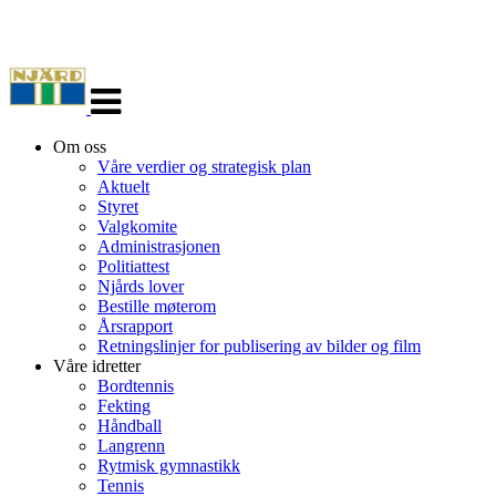
Veksle
navigasjon
Om oss
Våre verdier og strategisk plan
Aktuelt
Styret
Valgkomite
Administrasjonen
Politiattest
Njårds lover
Bestille møterom
Årsrapport
Retningslinjer for publisering av bilder og film
Våre idretter
Bordtennis
Fekting
Håndball
Langrenn
Rytmisk gymnastikk
Tennis