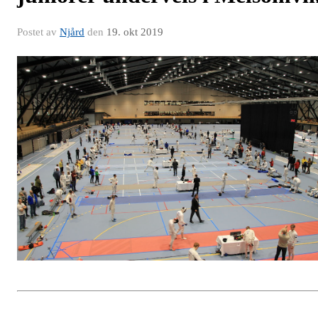
Postet av
Njård
den
19. okt 2019