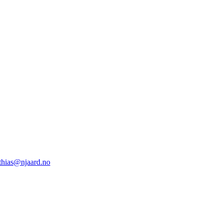
thias@njaard.no