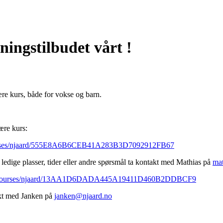
ingstilbudet vårt !
nære kurs, både for vokse og barn.
nære kurs:
/courses/njaard/555E8A6B6CEB41A283B3D7092912FB67
ledige plasser, tider eller andre spørsmål ta kontakt med Mathias på
ma
ding/courses/njaard/13AA1D6DADA445A19411D460B2DDBCF9
akt med Janken på
janken@njaard.no