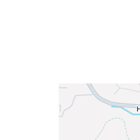
Sammen blir vi best!
Sørkedalsveien 106,
0378 Oslo
E-post: info@njaard.no
Telefon:
23 22 22 50
Organisasjonsnummer: 971435577
Her finner du oss