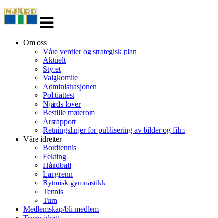
Veksle
navigasjon
Om oss
Våre verdier og strategisk plan
Aktuelt
Styret
Valgkomite
Administrasjonen
Politiattest
Njårds lover
Bestille møterom
Årsrapport
Retningslinjer for publisering av bilder og film
Våre idretter
Bordtennis
Fekting
Håndball
Langrenn
Rytmisk gymnastikk
Tennis
Turn
Medlemskap/bli medlem
Trygg idrett