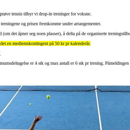
å prøve tennis tilbyr vi drop-in treninger for voksne.
vil treningene og prisen fremkomme under arrangementer.
d (om det åpner seg noen plasser), å delta på de organiserte treningstil
 det en medlemskontingent på 50 kr pr kalenderår.
N
imumsdeltagelse er 4 stk og max antall er 6 stk pr trening. Påmeldingen