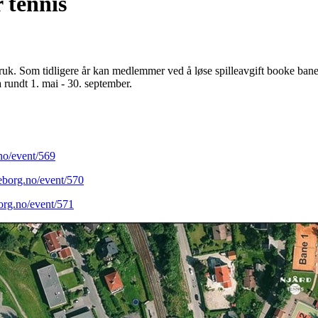
 tennis
uk. Som tidligere år kan medlemmer ved å løse spilleavgift booke banene 
ra rundt 1. mai - 30. september.
.no/event/569
weborg.no/event/570
borg.no/event/571