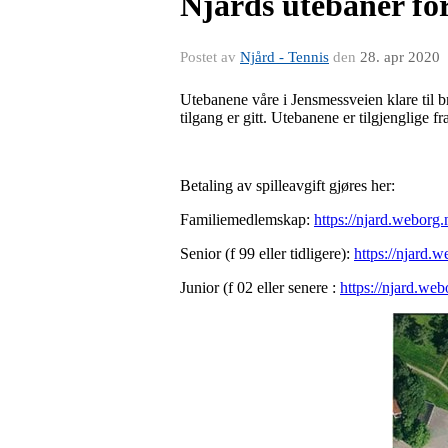
Njårds utebaner for
Postet av
Njård - Tennis
den
28. apr 2020
Utebanene våre i Jensmessveien klare til br
tilgang er gitt. Utebanene er tilgjenglige f
Betaling av spilleavgift gjøres her:
Familiemedlemskap:
https://njard.weborg
Senior (f 99 eller tidligere):
https://njard.
Junior (f 02 eller senere :
https://njard.we