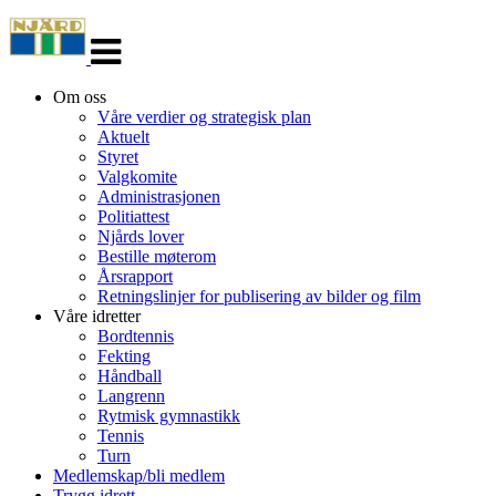
Veksle
navigasjon
Om oss
Våre verdier og strategisk plan
Aktuelt
Styret
Valgkomite
Administrasjonen
Politiattest
Njårds lover
Bestille møterom
Årsrapport
Retningslinjer for publisering av bilder og film
Våre idretter
Bordtennis
Fekting
Håndball
Langrenn
Rytmisk gymnastikk
Tennis
Turn
Medlemskap/bli medlem
Trygg idrett