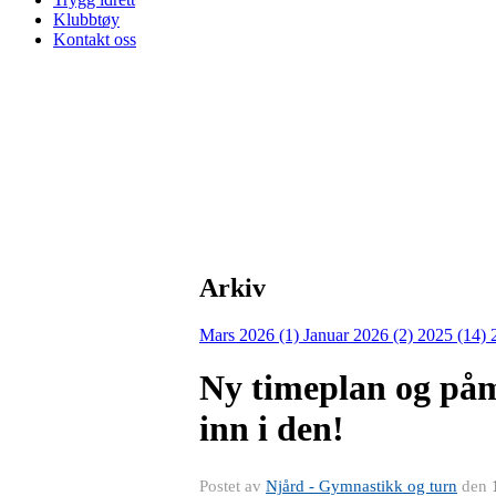
Klubbtøy
Kontakt oss
Arkiv
Mars 2026 (1)
Januar 2026 (2)
2025 (14)
Ny timeplan og påme
inn i den!
Postet av
Njård - Gymnastikk og turn
den