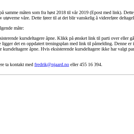
 på samme måten som fra høst 2018 til vår 2019 (Epost med link). Dette 
 utøverne våre. Dette fører til at det blir vanskelig å videreføre deltag
ølgende måte:
isterende kursdeltagere åpne. Klikk på ønsket link til parti over eller gå 
igger det en oppdatert treningsplan med link til påmelding. Denne er i
 kursdeltagere åpne. Hvis eksisterende kursdeltagere ikke har valgt parti
re ta kontakt med
fredrik@njaard.no
eller 455 16 394.