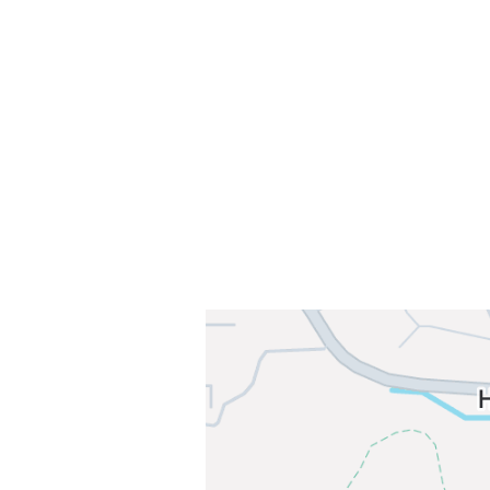
Sammen blir vi best!
Sørkedalsveien 106,
0378 Oslo
E-post: info@njaard.no
Telefon:
23 22 22 50
Organisasjonsnummer: 971435577
Her finner du oss