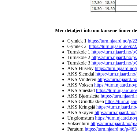
Mer detaljert info om kursene finner de
Gymlek 1
https://turn.njaard.no/p/
Gymlek 2
https://turn.njaard.no/p/
Turnskole 1
https://turn.njaard.no/p
Turnskole 2
https://turn.njaard.no/p
Turnskole 3
https://turn.njaard.no/p
AKS Huseby
https://turn.njaard.n
AKS Slemdal
https://turn.njaard.n
AKS Vinderen
https://turn.njaard.
AKS Voksen
https://turn.njaard.no
AKS Smestad
https://turn.njaard.n
AKS Bjørnsletta
https://turn.njaard
AKS Grindbakken
https://turn.nja
AKS Kringsjå
https://turn.njaard.n
AKS Skøyen
https://turn.njaard.n
Ungdomsturn
https://turn.njaard.n
Voksenturn
https://turn.njaard.no/
Paraturn
https://turn.njaard.no/p/46