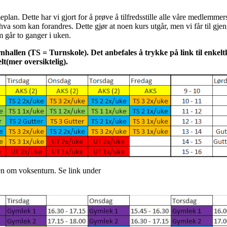
eplan. Dette har vi gjort for å prøve å tilfredsstille alle våre medlemme
a som kan forandres. Dette gjør at noen kurs utgår, men vi får til gjeng
m går to ganger i uken.
nhallen (TS = Turnskole). Det anbefales å trykke på link til enkel
lt(mer oversiktelig).
en om voksenturn. Se link under