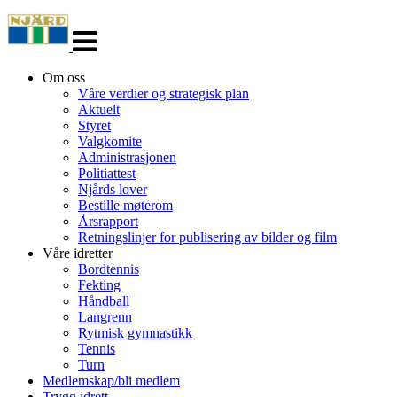
Veksle
navigasjon
Om oss
Våre verdier og strategisk plan
Aktuelt
Styret
Valgkomite
Administrasjonen
Politiattest
Njårds lover
Bestille møterom
Årsrapport
Retningslinjer for publisering av bilder og film
Våre idretter
Bordtennis
Fekting
Håndball
Langrenn
Rytmisk gymnastikk
Tennis
Turn
Medlemskap/bli medlem
Trygg idrett