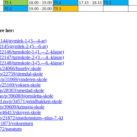
re her:
22144/gymlek-1-(3---4-ar)
22145/gymlek-2-(5---6-ar)
/22146/turnskole-1-(1.---2.-klasse)
/22147/turnskole-2-(3.---4.-klasse)
/22148/turnskole-3-(5.---6.-klasse)
o/p/24066/huseby-skole
o/p/22759/slemdal-skole
no/p/31069/vinderen-skole
/p/25169/voksen-skole
o/p/28303/smestad-skole
.no/p/39608/bjornsletta-skole
ard.no/p/34571/grindbakken-skole
o/p/39609/kringsja-skole
o/p/46413/skoyen-skole
o/p/21872/ungdomsturn--plus-7.-kl
p/21873/voksenturn
372/paraturn