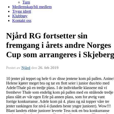
Turn
Medlemskap/bli medlem
Trygg idrett
Klubbtøy
Kontakt oss
Njård RG fortsetter sin
fremgang i årets andre Norges
Cup som arrangeres i Skjeber
Postet av
Njård
den
26. feb 2019
10 jenter på teppet og hele 6 av disse jentene kom på pallen. Anine/
Helene kjører meget bra og tar en flott seier i junior duo/trio med
Adele/Thale på en tredje plass. I de individuelle klassene må vi
fremheve Thale som endelig kom på pallen med en strålende tredje
plass slått av vår egen Erle på annen plass, som for øvrig vant
forrige konkurranse. Adele kom på 4. plass og nå topper våre tre
jenter rankingen for nivå 4 (landets beste yngre juniorer). Wow!!!
Blant landets eldste juniorer leverte Tess nok en bra konkurranse