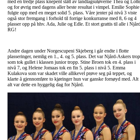
med en tredje plass knepent slått av landlagsutøverne Thea og Lotte
og for øvrig med dagens aller beste resultat i vimpel. Emilie Sophie
fulgte opp med en meget solid 5. plass. Våre jenter på nivå 3 viste
også stor fremgang i forhold til forrige konkurranse med 8, 6 og 4
plasser opp på hhv. Ada, Julie og Edle. Et stort grattis til alle i Njår
RG!
Andre dagen under Norgescupeni Skjeberg i går endte i flotte
plasseringer, nemlig en 1., 4. og 5. plass. Det var Njård-Askers tro
som tok gullet i klassen junior tropp. Stine Broen tok en 4. plass i
nivå 7, og Helene Jomaas tok en fin 5. plass i nivå 5. Emma
Kulakova som var skadet ville allikevel prøve seg på teppet, og
klarte å gjennomføre to kjøringer hun var ganske fornøyd med. Alt 
alt var dette en hyggelig dag for Njård.