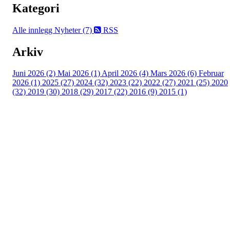
Kategori
Alle innlegg
Nyheter (7)
RSS
Arkiv
Juni 2026 (2)
Mai 2026 (1)
April 2026 (4)
Mars 2026 (6)
Februar
2026 (1)
2025 (27)
2024 (32)
2023 (22)
2022 (27)
2021 (25)
2020
(32)
2019 (30)
2018 (29)
2017 (22)
2016 (9)
2015 (1)
Velkommen til Njård
Sammen blir vi best!
Sørkedalsveien 106,
0378 Oslo