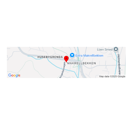
E-post: info@njaard.no
Telefon:
23 22 22 50
Organisasjonsnummer: 971435577
Her finner du oss