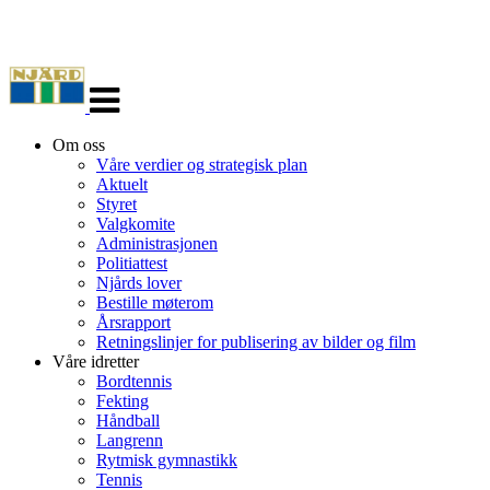
Veksle
navigasjon
Om oss
Våre verdier og strategisk plan
Aktuelt
Styret
Valgkomite
Administrasjonen
Politiattest
Njårds lover
Bestille møterom
Årsrapport
Retningslinjer for publisering av bilder og film
Våre idretter
Bordtennis
Fekting
Håndball
Langrenn
Rytmisk gymnastikk
Tennis