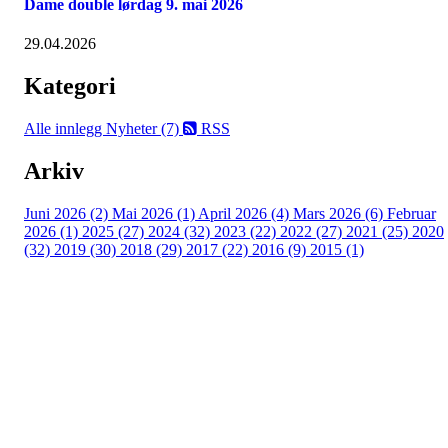
Dame double lørdag 9. mai 2026
29.04.2026
Kategori
Alle innlegg
Nyheter (7)
RSS
Arkiv
Juni 2026 (2)
Mai 2026 (1)
April 2026 (4)
Mars 2026 (6)
Februar
2026 (1)
2025 (27)
2024 (32)
2023 (22)
2022 (27)
2021 (25)
2020
(32)
2019 (30)
2018 (29)
2017 (22)
2016 (9)
2015 (1)
Velkommen til Njård
Sammen blir vi best!