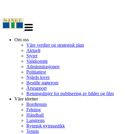
Veksle
navigasjon
Om oss
Våre verdier og strategisk plan
Aktuelt
Styret
Valgkomite
Administrasjonen
Politiattest
Njårds lover
Bestille møterom
Årsrapport
Retningslinjer for publisering av bilder og film
Våre idretter
Bordtennis
Fekting
Håndball
Langrenn
Rytmisk gymnastikk
Tennis