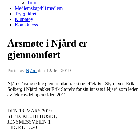
Turn
Medlemskap/bli medlem
Trygg idrett
Klubbtøy
Kontakt oss
Årsmøte i Njård er
gjennomført
Postet av
Njård
den
12. feb 2019
Njårds årsmøte ble gjennomført raskt og effektivt. Styret ved Erik
Solberg i Njård takket Erik Storelv for sin innsats i Njård som leder
av fekteavdelingen siden 2011.
DEN 18. MARS 2019
STED: KLUBBHUSET,
JENSMESSVEIEN 1
TID: KL 17.30