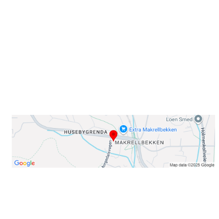
Sørkedalsveien 106,
0378 Oslo
E-post: info@njaard.no
Telefon:
23 22 22 50
Organisasjonsnummer: 971435577
Her finner du oss