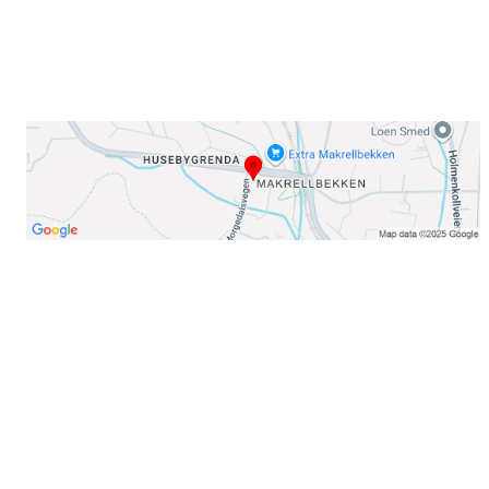
Organisasjonsnummer: 971435577
Her finner du oss