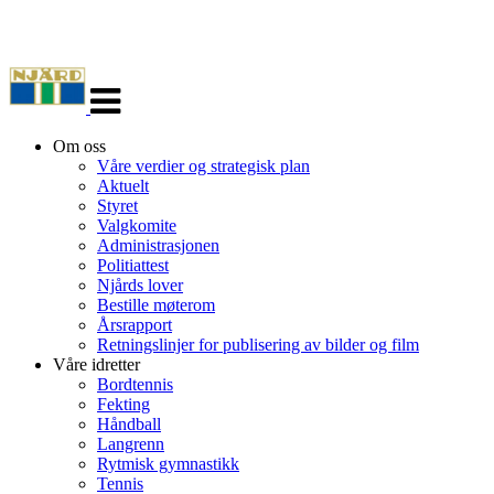
Veksle
navigasjon
Om oss
Våre verdier og strategisk plan
Aktuelt
Styret
Valgkomite
Administrasjonen
Politiattest
Njårds lover
Bestille møterom
Årsrapport
Retningslinjer for publisering av bilder og film
Våre idretter
Bordtennis
Fekting
Håndball
Langrenn
Rytmisk gymnastikk
Tennis