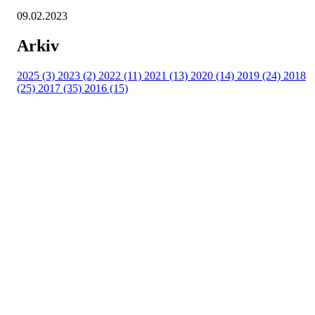
09.02.2023
Arkiv
2025 (3)
2023 (2)
2022 (11)
2021 (13)
2020 (14)
2019 (24)
2018
(25)
2017 (35)
2016 (15)
Velkommen til Njård
Sammen blir vi best!
Sørkedalsveien 106,
0378 Oslo
E-post: info@njaard.no
Telefon:
23 22 22 50