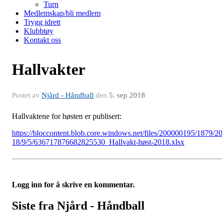
Turn
Medlemskap/bli medlem
Trygg idrett
Klubbtøy
Kontakt oss
Hallvakter
Postet av
Njård - Håndball
den
5. sep 2018
Hallvaktene for høsten er publisert:
https://bloccontent.blob.core.windows.net/files/200000195/1879/2
18/9/5/636717876682825530_Hallvakt-høst-2018.xlsx
Logg inn for å skrive en kommentar.
Siste fra Njård - Håndball