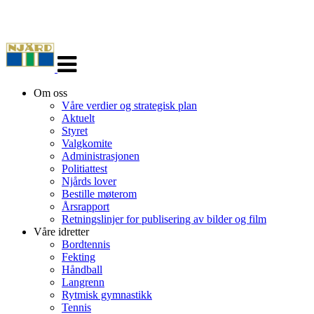
Veksle
navigasjon
Om oss
Våre verdier og strategisk plan
Aktuelt
Styret
Valgkomite
Administrasjonen
Politiattest
Njårds lover
Bestille møterom
Årsrapport
Retningslinjer for publisering av bilder og film
Våre idretter
Bordtennis
Fekting
Håndball
Langrenn
Rytmisk gymnastikk
Tennis