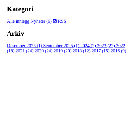
Kategori
Alle innlegg
Nyheter (6)
RSS
Arkiv
Desember 2025 (1)
September 2025 (1)
2024 (2)
2023 (22)
2022
(18)
2021 (24)
2020 (24)
2019 (29)
2018 (12)
2017 (15)
2016 (9)
Velkommen til Njård
Sammen blir vi best!
Sørkedalsveien 106,
0378 Oslo