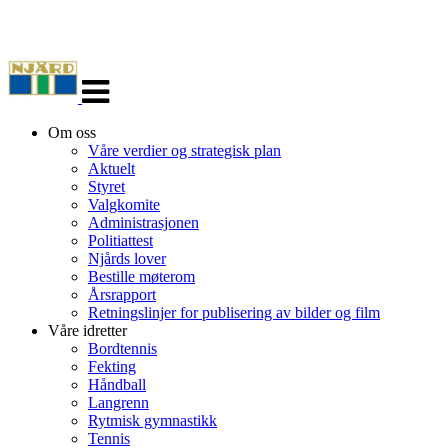
Veksle
navigasjon
Om oss
Våre verdier og strategisk plan
Aktuelt
Styret
Valgkomite
Administrasjonen
Politiattest
Njårds lover
Bestille møterom
Årsrapport
Retningslinjer for publisering av bilder og film
Våre idretter
Bordtennis
Fekting
Håndball
Langrenn
Rytmisk gymnastikk
Tennis