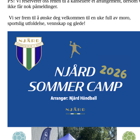
PS! Vi reserverer oss retten til å kansellere et arrangement, dersom 
ikke får nok påmeldinger.
Vi ser frem til å ønske deg velkommen til en uke full av moro,
sportslig utfoldelse, vennskap og glede!