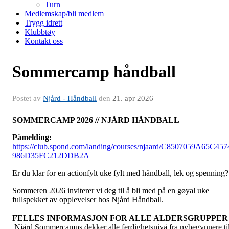
Turn
Medlemskap/bli medlem
Trygg idrett
Klubbtøy
Kontakt oss
Sommercamp håndball
Postet av
Njård - Håndball
den
21. apr 2026
SOMMERCAMP 2026 // NJÅRD HÅNDBALL
Påmelding:
https://club.spond.com/landing/courses/njaard/C8507059A65C457
986D35FC212DDB2A
Er du klar for en actionfylt uke fylt med håndball, lek og spenning?
Sommeren 2026 inviterer vi deg til å bli med på en gøyal uke
fullspekket av opplevelser hos Njård Håndball.
FELLES INFORMASJON FOR ALLE ALDERSGRUPPER
Njård Sommercamps dekker alle ferdighetsnivå fra nybegynnere ti