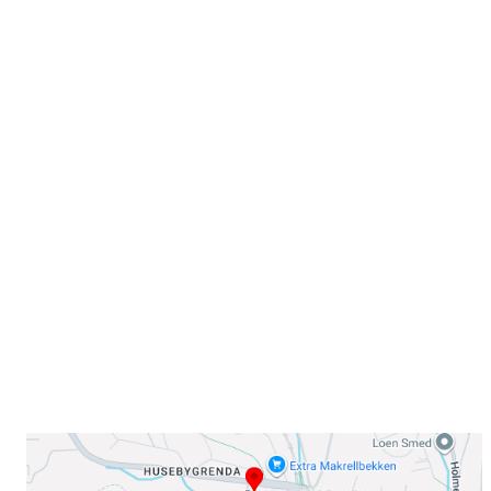
Velkommen til Njård
Sammen blir vi best!
Sørkedalsveien 106,
0378 Oslo
E-post: info@njaard.no
Telefon:
23 22 22 50
Organisasjonsnummer: 971435577
Her finner du oss