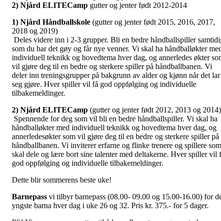
2) Njård ELITECamp
gutter og jenter født 2012-2014
1) Njård Håndballskole
(gutter og jenter født 2015, 2016, 2017,
2018 og 2019)
Deles videre inn i 2-3 grupper. Bli en bedre håndballspiller samtidi
som du har det gøy og får nye venner. Vi skal ha håndballøkter me
individuell teknikk og hovedtema hver dag, og annerledes økter s
vil gjøre deg til en bedre og sterkere spiller på håndballbanen. Vi
deler inn treningsgrupper på bakgrunn av alder og kjønn når det lar
seg gjøre. Hver spiller vil få god oppfølging og individuelle
tilbakemeldinger.
2) Njård ELITECamp
(gutter og jenter født 2012, 2013 og 2014
Spennende for deg som vil bli en bedre håndballspiller. Vi skal ha
håndballøkter med individuell teknikk og hovedtema hver dag, og
annerledesøkter som vil gjøre deg til en bedre og sterkere spiller på
håndballbanen. Vi inviterer erfarne og flinke trenere og spillere so
skal dele og lære bort sine talenter med deltakerne. Hver spiller vil 
god oppfølging og individuelle tilbakemeldinger.
Dette blir sommerens beste uke!
Barnepass
vi tilbyr barnepass (08.00- 09.00 og 15.00-16.00) for d
yngste barna hver dag i uke 26 og 32.
Pris kr. 375.- for 5 dager.