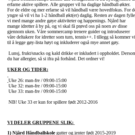
erfarne aktive spillere. Alle grupper vil ha daglige håndball-økter.
For de eldre og mer erfarne så vil håndball være hovedfokus. For d
yngre så vil vi ha 1-2 håndball økt(er) daglig. Resten av dagen fylle
vi med mange andre gøye aktiviteter og happenings. Njård har
mange idretter å by på, og vi skal få prøvd oss på noen av disse
gjennom uken. Våre sommercamp trenere guider og introduserer
våre deltakere for idretter som turn, tennis++. I tillegg så kommer v
til å legge gøy-lista høyt og inkluderer også mye annet gøy.
Lunsj, frukt/snacks og kald drikke er inkludert i oppholdet. Derso
du har allergier, så si ifra på forhånd. Det ordner vi!
UKER OG TIDER:
Uke 26: man-fre / 09:00-15:00
Uke 32: man-fre / 09:00-15:00
Uke 33: man-fre / 09:00-15:00
NB! Uke 33 er kun for spillere født 2012-2016
VI DELER GRUPPENE SLIK:
1) Njård Håndballskole
gutter og jenter født 2015-2019