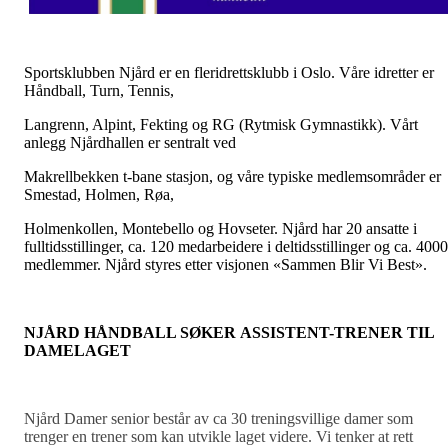
Sportsklubben Njård er en fleridrettsklubb i Oslo. Våre idretter er
Håndball, Turn, Tennis,
Langrenn, Alpint, Fekting og RG (Rytmisk Gymnastikk). Vårt
anlegg Njårdhallen er sentralt ved
Makrellbekken t-bane stasjon, og våre typiske medlemsområder er
Smestad, Holmen, Røa,
Holmenkollen, Montebello og Hovseter. Njård har 20 ansatte i
fulltidsstillinger, ca. 120 medarbeidere i deltidsstillinger og ca. 4000
medlemmer. Njård styres etter visjonen «Sammen Blir Vi Best».
NJÅRD HÅNDBALL SØKER
ASSISTENT-TRENER TIL
DAMELAGET
Njård Damer senior best
å
r av ca 30 treningsvillige damer som
trenger en trener som kan utvikle laget videre. Vi tenker at rett