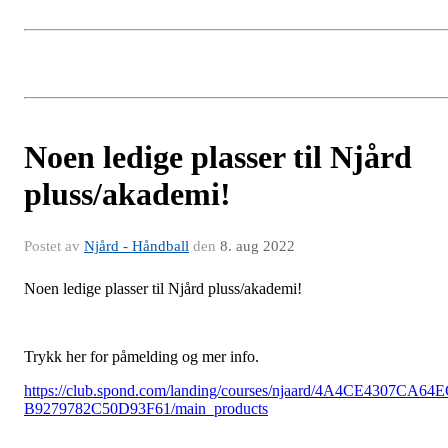
Noen ledige plasser til Njård
pluss/akademi!
Postet av
Njård - Håndball
den
8. aug 2022
Noen ledige plasser til Njård pluss/akademi!
Trykk her for påmelding og mer info.
https://club.spond.com/landing/courses/njaard/4A4CE4307CA64
B9279782C50D93F61/main_products