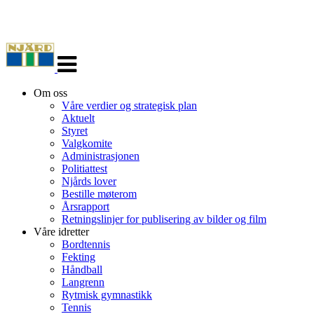
Veksle
navigasjon
Om oss
Våre verdier og strategisk plan
Aktuelt
Styret
Valgkomite
Administrasjonen
Politiattest
Njårds lover
Bestille møterom
Årsrapport
Retningslinjer for publisering av bilder og film
Våre idretter
Bordtennis
Fekting
Håndball
Langrenn
Rytmisk gymnastikk
Tennis