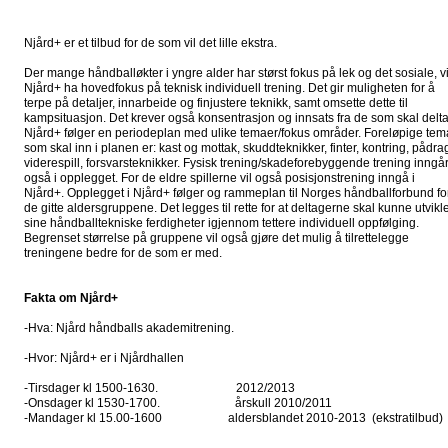
Njård+ er et tilbud for de som vil det lille ekstra.
Der mange håndballøkter i yngre alder har størst fokus på lek og det sosiale, vi
Njård+ ha hovedfokus på teknisk individuell trening. Det gir muligheten for å
terpe på detaljer, innarbeide og finjustere teknikk, samt omsette dette til
kampsituasjon. Det krever også konsentrasjon og innsats fra de som skal delta
Njård+ følger en periodeplan med ulike temaer/fokus områder. Foreløpige tem
som skal inn i planen er: kast og mottak, skuddteknikker, finter, kontring, pådra
viderespill, forsvarsteknikker. Fysisk trening/skadeforebyggende trening inngå
også i opplegget. For de eldre spillerne vil også posisjonstrening inngå i
Njård+. Opplegget i Njård+ følger og rammeplan til Norges håndballforbund fo
de gitte aldersgruppene. Det legges til rette for at deltagerne skal kunne utvikl
sine håndballtekniske ferdigheter igjennom tettere individuell oppfølging.
Begrenset størrelse på gruppene vil også gjøre det mulig å tilrettelegge
treningene bedre for de som er med.
Fakta om Njård+
-Hva: Njård håndballs akademitrening.
-Hvor: Njård+ er i Njårdhallen
-Tirsdager kl 1500-1630. 2012/2013
-Onsdager kl 1530-1700. årskull 2010/2011
-Mandager kl 15.00-1600 aldersblandet 2010-2013 (ekstratilbud)