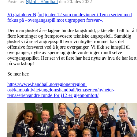
Postet av
Njård - Håndball
den
20. des 2022
Vi gratulerer Njård jenter 12 som rundevinner i Tema serien med
fokus på «overgangsspill mot utgruppert forsvar».
Der man ønsket å se lagene hindre langskudd, jakte etter ball for å 
flere kontringer og fremprovosere tekniske angrepsfeil. Samtidig
ønsket vi å se et angrepsspill hvor vi utnyttet rommet bak det
offensive forsvaret ved å kjøre overganger. Vi fikk se innspill til
overganger, nytte av sperre og gode vurderinger rundt selve
overgangsspillet. Her ser vi at flere har hatt nytte av hva de har lært
på workshop!
Se mer her:
https://www.handball.no/regioner/region-
ost/kampaktivitet/ungdomshandball/temaserien/nyheter-
temaserien/andre-runde-for-j12-er-gjennomfort/