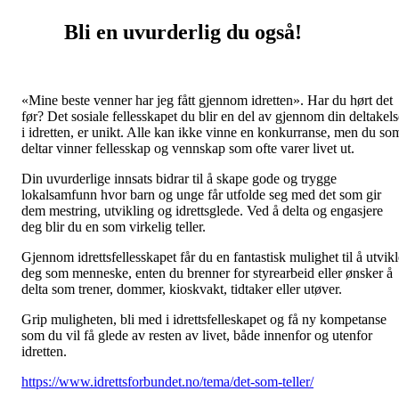
Bli en uvurderlig du også!
«Mine beste venner har jeg fått gjennom idretten». Har du hørt det
før? Det sosiale fellesskapet du blir en del av gjennom din deltakels
i idretten, er unikt. Alle kan ikke vinne en konkurranse, men du so
deltar vinner fellesskap og vennskap som ofte varer livet ut.
Din uvurderlige innsats bidrar til å skape gode og trygge
lokalsamfunn hvor barn og unge får utfolde seg med det som gir
dem mestring, utvikling og idrettsglede. Ved å delta og engasjere
deg blir du en som virkelig teller.
Gjennom idrettsfellesskapet får du en fantastisk mulighet til å utvikl
deg som menneske, enten du brenner for styrearbeid eller ønsker å
delta som trener, dommer, kioskvakt, tidtaker eller utøver.
Grip muligheten, bli med i idrettsfelleskapet og få ny kompetanse
som du vil få glede av resten av livet, både innenfor og utenfor
idretten.
https://www.idrettsforbundet.no/tema/det-som-teller/