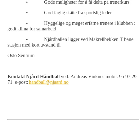
•
Gode muligheter for å få delta på trenerkurs
•
God faglig st
ø
tte fra sportslig leder
•
Hyggelige og meget erfarne trenere i klubben
:
godt klima for
samarbeid
•
Nj
å
rdhallen
ligger ved Makrellbekken T-bane
stasjon med kort avstand til
Oslo Sentrum
Kontakt Nj
å
rd H
å
ndball
ved:
Andreas Vinknes mobil: 95 97 29
71. e-post:
handball@njaard.no