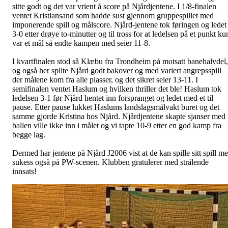
sitte godt og det var vrient å score på Njårdjentene. I 1/8-finalen
ventet Kristiansand som hadde sust gjennom gruppespillet med
imponerende spill og målscore. Njård-jentene tok føringen og ledet
3-0 etter drøye to-minutter og til tross for at ledelsen på et punkt ku
var et mål så endte kampen med seier 11-8.
I kvartfinalen stod så Klæbu fra Trondheim på motsatt banehalvdel,
og også her spilte Njård godt bakover og med variert angrepsspill
der målene kom fra alle plasser, og det sikret seier 13-11. I
semifinalen ventet Haslum og hvilken thriller det ble! Haslum tok
ledelsen 3-1 før Njård hentet inn forspranget og ledet med et til
pause. Etter pause lukket Haslums landslagsmålvakt buret og det
samme gjorde Kristina hos Njård. Njårdjentene skapte sjanser med
ballen ville ikke inn i målet og vi tapte 10-9 etter en god kamp fra
begge lag.
Dermed har jentene på Njård J2006 vist at de kan spille sitt spill m
sukess også på PW-scenen. Klubben gratulerer med strålende
innsats!