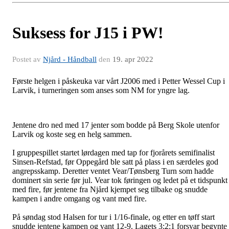
Suksess for J15 i PW!
Postet av
Njård - Håndball
den
19. apr 2022
Første helgen i påskeuka var vårt J2006 med i Petter Wessel Cup i
Larvik, i turneringen som anses som NM for yngre lag.
Jentene dro ned med 17 jenter som bodde på Berg Skole utenfor
Larvik og koste seg en helg sammen.
I gruppespillet startet lørdagen med tap for fjorårets semifinalist
Sinsen-Refstad, før Oppegård ble satt på plass i en særdeles god
angrepsskamp. Deretter ventet Vear/Tønsberg Turn som hadde
dominert sin serie før jul. Vear tok føringen og ledet på et tidspunkt
med fire, før jentene fra Njård kjempet seg tilbake og snudde
kampen i andre omgang og vant med fire.
På søndag stod Halsen for tur i 1/16-finale, og etter en tøff start
snudde jentene kampen og vant 12-9. Lagets 3:2:1 forsvar begynte