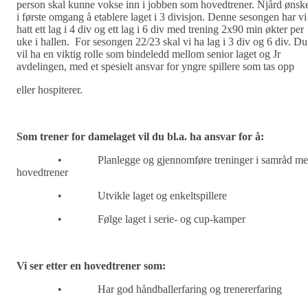
person skal kunne vokse inn i jobben som hovedtrener. Njård ønsk
i første omgang å etablere laget i 3 divisjon. Denne sesongen har vi
hatt ett lag i 4 div og ett lag i 6 div med trening 2x90 min økter per
uke i hallen. For sesongen 22/23 skal vi ha lag i 3 div og 6 div. Du
vil ha en viktig rolle som bindeledd mellom
senior laget og Jr
avdelingen, med et spesielt ansvar for yngre spillere som tas opp
eller hospiterer.
Som trener for damelaget vil du bl.a. ha ansvar for
å
:
•
Planlegge og gjennomf
ø
re treninger i samråd m
hovedtrener
•
Utvikle laget og enkeltspillere
•
Følge laget i serie- og cup-kamper
Vi ser etter en hovedtrener som:
•
Har god hå
ndballerfaring og trenererfaring