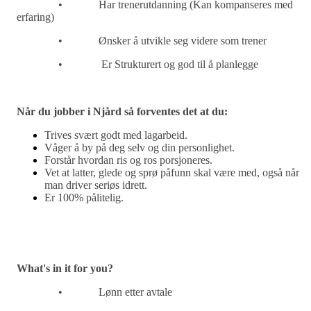
•
Har trenerutdanning (
Kan kompanseres med
erfaring
)
•
Ø
nsker
å utvikle seg videre som trener
•
Er
Strukturert og god til å planlegge
Når du jobber i Njård så forventes det at du:
Trives svært godt med lagarbeid.
Våger å by på deg selv og din personlighet.
Forstår hvordan ris og ros porsjoneres.
Vet at latter, glede og sprø påfunn skal være med, også når
man driver seriøs idrett.
Er 100% pålitelig.
What's in it for you?
•
L
ø
nn etter avtal
e