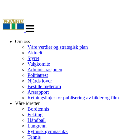
Veksle
navigasjon
Om oss
Våre verdier og strategisk plan
Aktuelt
Styret
Valgkomite
Administrasjonen
Politiattest
Njårds lover
Bestille møterom
Årsrapport
Retningslinjer for publisering av bilder og film
Våre idretter
Bordtennis
Fekting
Håndball
Langrenn
Rytmisk gymnastikk
Tennis