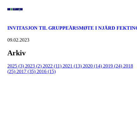
INVITASJON TIL GRUPPEÅRSMØTE I NJÅRD FEKTIN
09.02.2023
Arkiv
2025 (3)
2023 (2)
2022 (11)
2021 (13)
2020 (14)
2019 (24)
2018
(25)
2017 (35)
2016 (15)
Velkommen til Njård
Sammen blir vi best!
Sørkedalsveien 106,