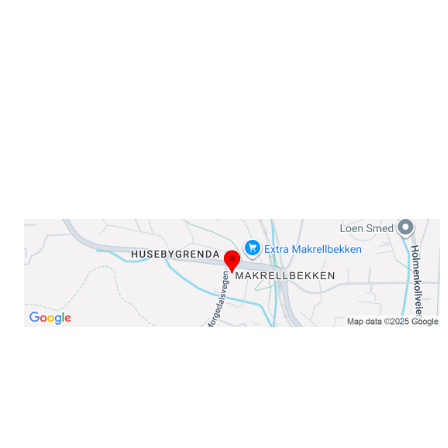
0378 Oslo
E-post: info@njaard.no
Telefon:
23 22 22 50
Organisasjonsnummer: 971435577
Her finner du oss