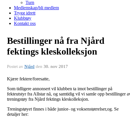
Turn
Medlemskap/bli medlem
Trygg idrett
Klubbtøy
Kontakt oss
Bestillinger nå fra Njård
fektings kleskolleksjon
Postet av
Njård
den
30. nov 2017
Kjære fektere/foresatte,
Som tidligere annonsert vil klubben ta imot bestillinger på
fekteutstyr fra Allstar nå, og samtidig vil vi samle opp bestillinger a
treningstøy fra Njård fektings kleskolleksjon.
Treningstøyet finnes i både junior- og voksenstørrelser,og. Se
detaljer her: